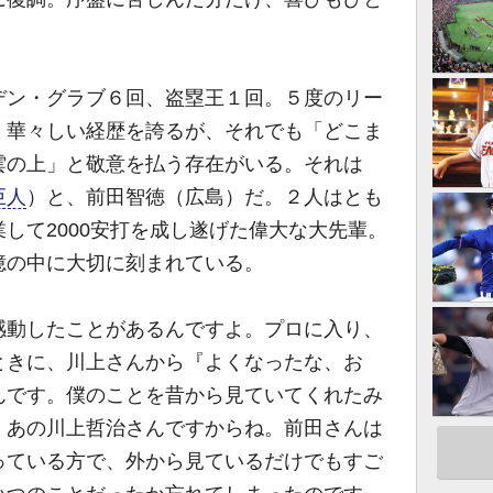
ン・グラブ６回、盗塁王１回。５度のリー
。華々しい経歴を誇るが、それでも「どこま
雲の上」と敬意を払う存在がいる。それは
巨人
）と、前田智徳（広島）だ。２人はとも
して2000安打を成し遂げた偉大な大先輩。
憶の中に大切に刻まれている。
感動したことがあるんですよ。プロに入り、
ときに、川上さんから『よくなったな、お
んです。僕のことを昔から見ていてくれたみ
。あの川上哲治さんですからね。前田さんは
っている方で、外から見ているだけでもすご