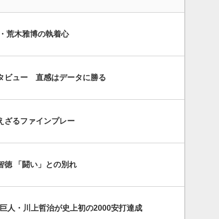
日・荒木雅博の執着心
タビュー 直感はデータに勝る
えざるファインプレー
智徳 「闘い」との別れ
日】巨人・川上哲治が史上初の2000安打達成