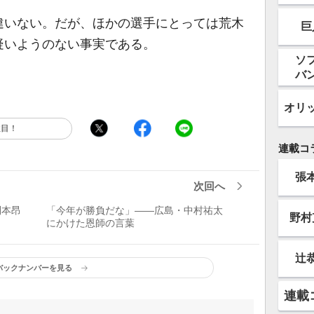
いない。だが、ほかの選手にとっては荒木
巨
疑いようのない事実である。
ソ
バ
オリ
注目！
連載コ
張
次回へ
則本昂
「今年が勝負だな」――広島・中村祐太
野村
にかけた恩師の言葉
辻
バックナンバーを見る
連載