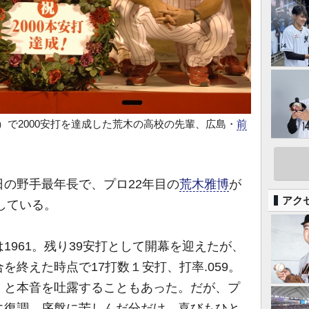
）で2000安打を達成した荒木の高校の先輩、広島・
前
の野手最年長で、プロ22年目の
荒木雅博
が
アク
している。
961。残り39安打として開幕を迎えたが、
を終えた時点で17打数１安打、打率.059。
」と本音を吐露することもあった。だが、プ
に復調。序盤に苦しんだ分だけ、喜びもひと