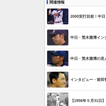
関連情報
2000安打目前！中
中日・荒木雅博イン
中日・荒木雅博の見
インタビュー・前田
【1956年５月31