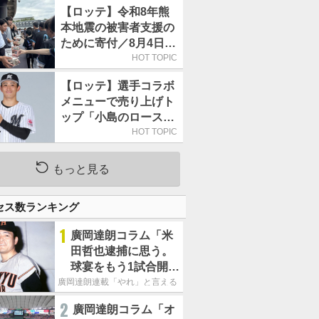
【ロッテ】令和8年熊
本地震の被害者支援の
ために寄付／8月4日に
は選手たちが募金箱を
HOT TOPIC
持って球場に立つ
【ロッテ】選手コラボ
メニューで売り上げト
ップ「小島のロースト
ビーフ丼」が4年連続
HOT TOPIC
で1万食を突破
もっと見る
セス数ランキング
1
廣岡達朗コラム「米
田哲也逮捕に思う。
球宴をもう1試合開催
でOB救済を」
廣岡達朗連載「やれ」と言える信念
2
廣岡達朗コラム「オ