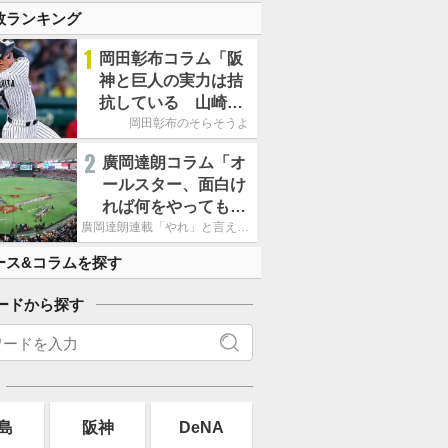
数ランキング
1
岡田彰布コラム「阪
神と巨人の実力は拮
抗している 山崎、
小笠原の存在は大き
岡田彰布のそらそうよ
い」
2
廣岡達朗コラム「オ
ールスター、面白け
れば何をやってもい
いという発想は大間
廣岡達朗連載「やれ」と言える信念
違い」
ース&コラムを探す
ードから探す
島
阪神
DeNA