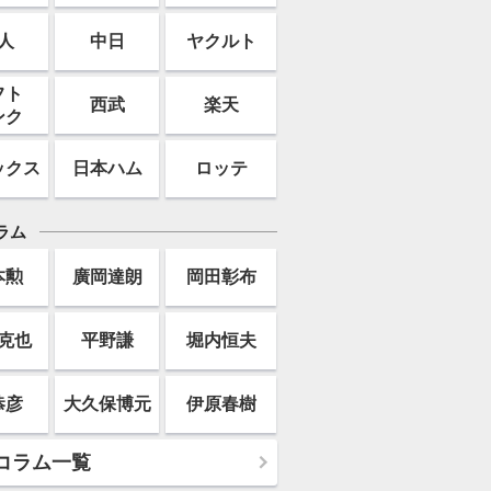
人
中日
ヤクルト
フト
西武
楽天
ンク
ックス
日本ハム
ロッテ
ラム
本勲
廣岡達朗
岡田彰布
克也
平野謙
堀内恒夫
恭彦
大久保博元
伊原春樹
コラム一覧