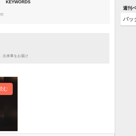
KEYWORDS
週刊
安打
バッ
、出来事をお届け
読む