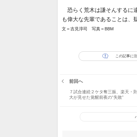
恐らく荒木は謙そんするに違
も偉大な先輩であることは、
文＝吉見淳司 写真＝BBM
この記事に
前回へ
７試合連続２ケタ奪三振、楽天・
大が見せた覚醒前夜の“失敗”