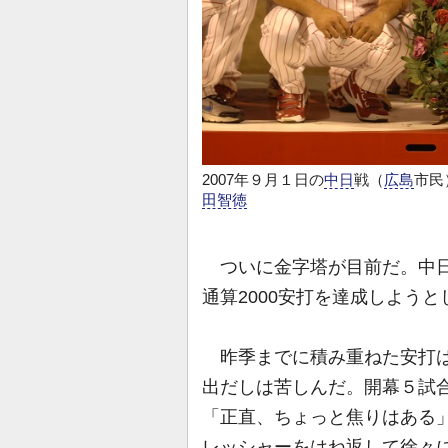
2007年９月１日の
中日
戦（
広島
市民
田智徳
ついに金字塔が目前だ。中日
通算2000安打を達成しようと
昨季までに積み重ねた安打は1
出だしは苦しんだ。開幕５試合
「正直、ちょっと焦りはある
レッシャーをはね返して徐々