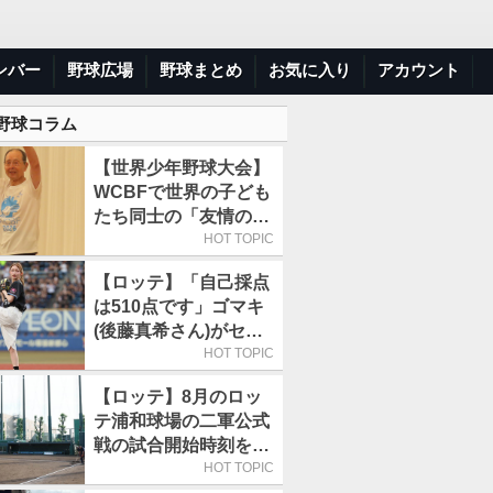
ンバー
野球広場
野球まとめ
お気に入り
アカウント
 野球コラム
【世界少年野球大会】
WCBFで世界の子ども
たち同士の「友情の
輪」が広がる理由
HOT TOPIC
【ロッテ】「自己採点
は510点です」ゴマキ
(後藤真希さん)がセレ
モニアルピッチ
HOT TOPIC
【ロッテ】8月のロッ
テ浦和球場の二軍公式
戦の試合開始時刻を午
前10時30分に変更
HOT TOPIC