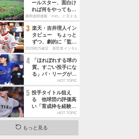
ールスター、面白け
れば何をやってもい
いという発想は大間
廣岡達朗連載「やれ」と言える信念
違い」
3
楽天・吉井理人イン
タビュー ちょっと
ずつ、劇的に「監督
が代わると何もかも
2026戦力確定 新監督インタビュー
が変わるというの
4
「ほれぼれする球の
は、チームにとって
質。すごい投手にな
良くないことなんで
る」パ・リーグが驚
す」
いた「中日の左腕」
HOT TOPIC
は
5
投手タイトル狙え
る 他球団の評価高
い「育成枠を経験し
た巨人の左腕」は
HOT TOPIC
もっと見る