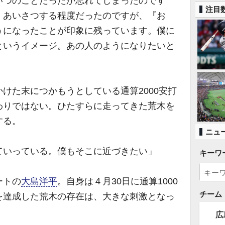
いつのことだったか忘れてしまったのです
注目
くあいさつする程度だったのですが、『お
うになったことが印象に残っています。僕に
というイメージ。あの人のようになりたいと
けた末につかもうとしている通算2000安打
わりではない。ひたすらに走ってきた荒木を
する。
ニュ
ていっている。僕もそこに近づきたい」
キーワ
ートの
大島洋平
。自身は４月30日に通算1000
チーム
を達成した荒木の存在は、大きな刺激となっ
広