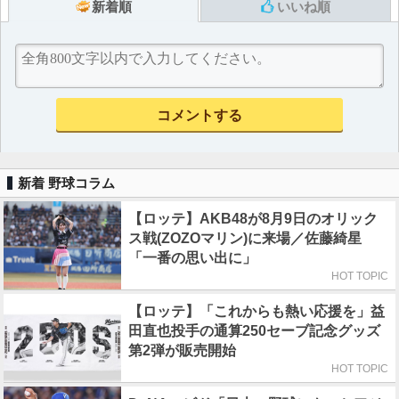
新着順
いいね順
新着 野球コラム
【ロッテ】AKB48が8月9日のオリック
ス戦(ZOZOマリン)に来場／佐藤綺星
「一番の思い出に」
HOT TOPIC
【ロッテ】「これからも熱い応援を」益
田直也投手の通算250セーブ記念グッズ
第2弾が販売開始
HOT TOPIC