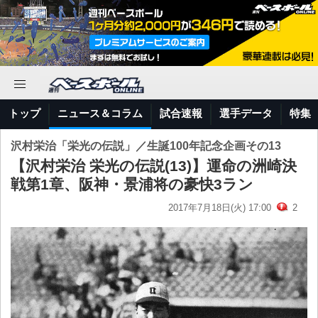
トップ
ニュース＆コラム
試合速報
選手データ
特集
沢村栄治「栄光の伝説」／生誕100年記念企画その13
【沢村栄治 栄光の伝説(13)】運命の洲崎決
戦第1章、阪神・景浦将の豪快3ラン
2017年7月18日(火) 17:00
2