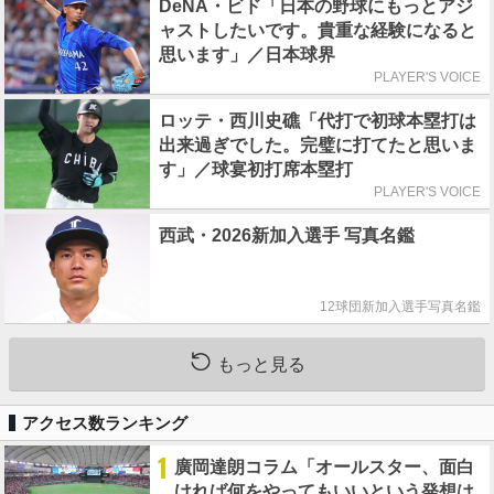
DeNA・ビド「日本の野球にもっとアジ
ャストしたいです。貴重な経験になると
思います」／日本球界
PLAYER'S VOICE
ロッテ・西川史礁「代打で初球本塁打は
出来過ぎでした。完璧に打てたと思いま
す」／球宴初打席本塁打
PLAYER'S VOICE
西武・2026新加入選手 写真名鑑
12球団新加入選手写真名鑑
もっと見る
アクセス数ランキング
1
廣岡達朗コラム「オールスター、面白
ければ何をやってもいいという発想は