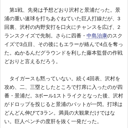
第1戦、先発は予想どおり沢村と景浦だった。景
浦の重い速球を打ちあぐねていた巨人打線だが、3
回裏、沢村の内野安打を口火にチャンスを広げ、2
ランスクイズで先制。さらに四番・
中島治康
のスク
イズで3点目、その後にもエラーが絡んで4点を奪っ
た。ぬかるんだグラウンドを利した藤本監督の作戦
どおりと言えるだろう。
タイガースも黙っていない。続く4回表、沢村を
攻め、二、三塁としたところで打席に入ったのが四
番・景浦だ。3ボール1ストライクとなった後、沢村
がドロップを投じると景浦のバットが一閃。打球は
どんどん伸びて3ラン。満員の大観衆だけではな
い。巨人ベンチの度肝を抜く一発だった。