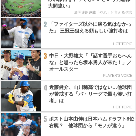
大間違い」
廣岡達朗連載「やれ」と言える信念
2
「ファイターズ以外に戻る気はなかっ
た」 三冠王狙える頼もしい強打者は
HOT TOPIC
3
中日・大野雄大「『話す選手おらへん
な』と思ったら坂本勇人が来た！」／
オールスター
PLAYER'S VOICE
4
近藤健介、山川穂高ではない…他球団
が警戒する「パ・リーグで最も怖い打
者」は
HOT TOPIC
5
ポスト山本由伸は日本ハムドラフト8位
右腕？ 他球団から「モノが違う」