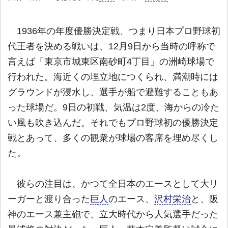
1936年の年度優勝決定戦、つまり日本プロ野球初
代王者を決める戦いは、12月9日から当時の呼称で
言えば「東京市城東区南砂町4丁目」の洲崎球場で
行われた。海近くの埋立地につくられ、満潮時には
グラウンドが浸水し、選手が船で避難することもあ
った球場だ。9日の初戦、気温は2度、海からの冷た
い風も吹き込んだ。それでもプロ野球初の優勝決定
戦とあって、多くの観衆が球場の客席を埋め尽くし
た。
彼らの注目は、かつて全日本のエースとして大リ
ーガーと渡り合った
巨人
のエース、
沢村栄治
と、阪
神のエース兼主砲で、立大時代から人気選手だった