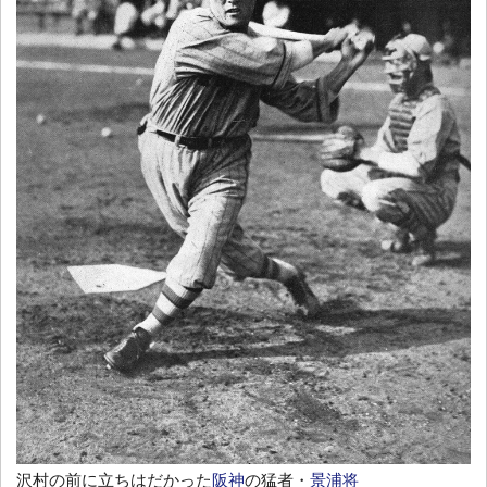
沢村の前に立ちはだかった
阪神
の猛者・
景浦将