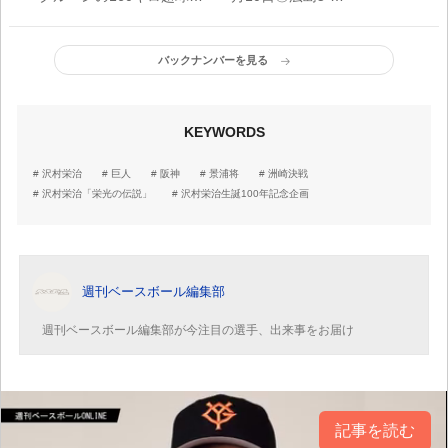
【2005年7月19日】
1DeNA（マツダ広島）
バックナンバーを見る
KEYWORDS
沢村栄治
巨人
阪神
景浦将
洲崎決戦
沢村栄治「栄光の伝説」
沢村栄治生誕100年記念企画
週刊ベースボール編集部
週刊ベースボール編集部が今注目の選手、出来事をお届け
記事を読む