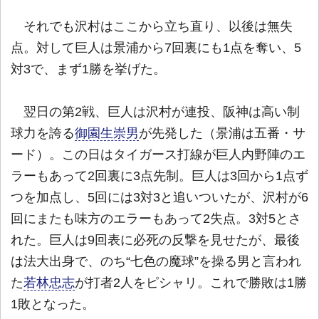
それでも沢村はここから立ち直り、以後は無失
点。対して巨人は景浦から7回裏にも1点を奪い、5
対3で、まず1勝を挙げた。
翌日の第2戦、巨人は沢村が連投、阪神は高い制
球力を誇る
御園生崇男
が先発した（景浦は五番・サ
ード）。この日はタイガース打線が巨人内野陣のエ
ラーもあって2回裏に3点先制。巨人は3回から1点ず
つを加点し、5回には3対3と追いついたが、沢村が6
回にまたも味方のエラーもあって2失点。3対5とさ
れた。巨人は9回表に必死の反撃を見せたが、最後
は法大出身で、のち“七色の魔球”を操る男と言われ
た
若林忠志
が打者2人をピシャリ。これで勝敗は1勝
1敗となった。