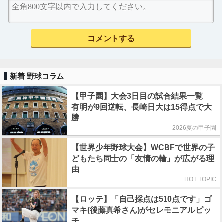
新着 野球コラム
【甲子園】大会3日目の試合結果一覧
有明が9回逆転、長崎日大は15得点で大
勝
2026夏の甲子園
【世界少年野球大会】WCBFで世界の子
どもたち同士の「友情の輪」が広がる理
由
HOT TOPIC
【ロッテ】「自己採点は510点です」ゴ
マキ(後藤真希さん)がセレモニアルピッ
チ