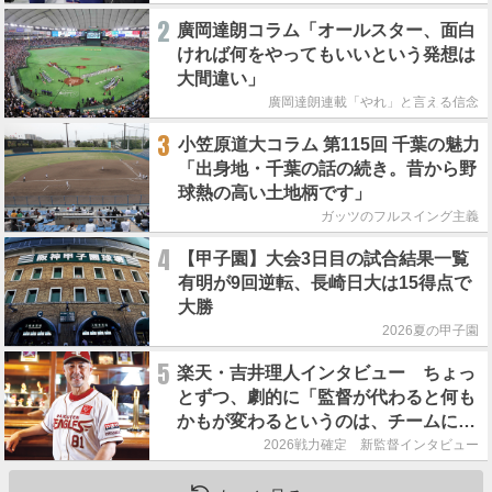
2
廣岡達朗コラム「オールスター、面白
ければ何をやってもいいという発想は
大間違い」
廣岡達朗連載「やれ」と言える信念
3
小笠原道大コラム 第115回 千葉の魅力
「出身地・千葉の話の続き。昔から野
球熱の高い土地柄です」
ガッツのフルスイング主義
4
【甲子園】大会3日目の試合結果一覧
有明が9回逆転、長崎日大は15得点で
大勝
2026夏の甲子園
5
楽天・吉井理人インタビュー ちょっ
とずつ、劇的に「監督が代わると何も
かもが変わるというのは、チームにと
って良くないことなんです」
2026戦力確定 新監督インタビュー