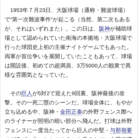
1953年７月23日、大阪球場（通称・難波球場）
で“第一次難波事件”が起こる（当然、第二次もある
が、それはいずれまた）。この日は、
阪神
が補助球
場として認められていた南海の本拠地・大阪球場で
行った球団史上初の主催ナイト
ゲームでもあった。
両軍が首位争いを展開していたこともあって、球場
は開設後、初めての超満員、3万5000人の観衆で異
様な雰囲気となっていた。
その
巨人
が5対2で迎えた9回裏、阪神最後の攻
撃。その一死二塁のシーンだ。球場全体に、もやが
立ち込める中、阪神・
金田正泰
の外野フェンス際へ
のライナーが照明の暗い部分へ飛んだ。打球は外野
フェンスに一度当たってから巨人の中堅・
与那嶺要