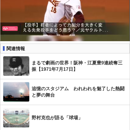
関連情報
まるで劇画の世界！阪神・江夏豊9連続奪三
振【1971年7月17日】
追憶のスタジアム われわれを魅了した熱闘
と夢の舞台
野村克也が語る「球場」