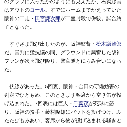
のグラブに入ったかのようにも見えたが、右翼線審
はアウトの
コール
。すでにホームまでかえっていた
阪神の二走・
田宮謙次郎
が二塁封殺で併殺。試合終
了となった。
すぐさま飛び出したのが、阪神監督・
松木謙治郎
だ。審判に猛抗議の間、グラウンドに興奮した阪神
ファンが次々飛び降り、警官隊とにらみ合いになっ
た。
伏線があった。5回裏、阪神・金田の守備妨害の
判定でひともめ、このときまず客席から空き缶が投
げ込まれた。7回表には巨人・
千葉茂
が死球に怒
り、阪神の投手・藤村隆雄にバットを投げつけ、ふ
たたびもみあい、客席から物が投げ込まれる騒ぎと