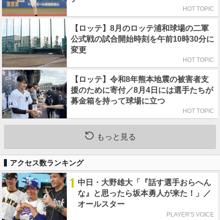
HOT TOPIC
【ロッテ】8月のロッテ浦和球場の二軍
公式戦の試合開始時刻を午前10時30分に
変更
HOT TOPIC
【ロッテ】令和8年熊本地震の被害者支
援のために寄付／8月4日には選手たちが
募金箱を持って球場に立つ
HOT TOPIC
もっと見る
アクセス数ランキング
1
中日・大野雄大「『話す選手おらへん
な』と思ったら坂本勇人が来た！」／
オールスター
PLAYER'S VOICE