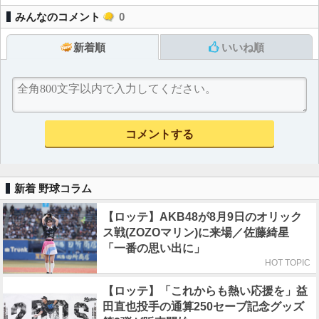
みんなのコメント
0
新着順
いいね順
新着 野球コラム
【ロッテ】AKB48が8月9日のオリック
ス戦(ZOZOマリン)に来場／佐藤綺星
「一番の思い出に」
HOT TOPIC
【ロッテ】「これからも熱い応援を」益
田直也投手の通算250セーブ記念グッズ