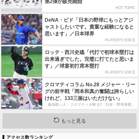
第2弾が販売開始
HOT TOPIC
DeNA・ビド「日本の野球にもっとアジ
ャストしたいです。貴重な経験になると
思います」／日本球界
PLAYER'S VOICE
ロッテ・西川史礁「代打で初球本塁打は
出来過ぎでした。完璧に打てたと思いま
す」／球宴初打席本塁打
PLAYER'S VOICE
クロマティコラム No.28 メジャー・リー
グの前半戦「岡本和真の奮闘は誇らしい
けれど、133三振はいただけない」
最強助っ人・クロマティが斬る!!「日米・野球考察」
もっと見る
アクセス数ランキング