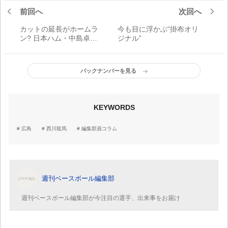
前回へ
次回へ
カットの延長がホームラ
今も目に浮かぶ“掛布オリ
ン? 日本ハム・中島卓也
ジナル”
が開いた新境地
バックナンバーを見る
KEYWORDS
広島
西川龍馬
編集部員コラム
週刊ベースボール編集部
週刊ベースボール編集部が今注目の選手、出来事をお届け