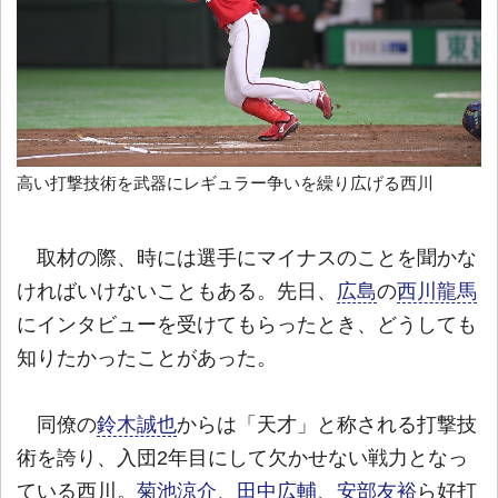
高い打撃技術を武器にレギュラー争いを繰り広げる西川
取材の際、時には選手にマイナスのことを聞かな
ければいけないこともある。先日、
広島
の
西川龍馬
にインタビューを受けてもらったとき、どうしても
知りたかったことがあった。
同僚の
鈴木誠也
からは「天才」と称される打撃技
術を誇り、入団2年目にして欠かせない戦力となっ
ている西川。
菊池涼介
、
田中広輔
、
安部友裕
ら好打