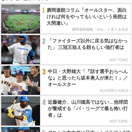
1
廣岡達朗コラム「オールスター、面白
ければ何をやってもいいという発想は
大間違い」
廣岡達朗連載「やれ」と言える信念
2
「ファイターズ以外に戻る気はなかっ
た」 三冠王狙える頼もしい強打者は
HOT TOPIC
3
中日・大野雄大「『話す選手おらへん
な』と思ったら坂本勇人が来た！」／
オールスター
PLAYER'S VOICE
4
近藤健介、山川穂高ではない…他球団
が警戒する「パ・リーグで最も怖い打
者」は
HOT TOPIC