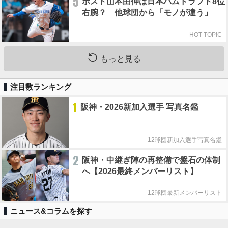
5
ポスト山本由伸は日本ハムドラフト8位
右腕？ 他球団から「モノが違う」
HOT TOPIC
もっと見る
注目数ランキング
1
阪神・2026新加入選手 写真名鑑
12球団新加入選手写真名鑑
2
阪神・中継ぎ陣の再整備で盤石の体制
へ【2026最終メンバーリスト】
12球団最新メンバーリスト
ニュース&コラムを探す