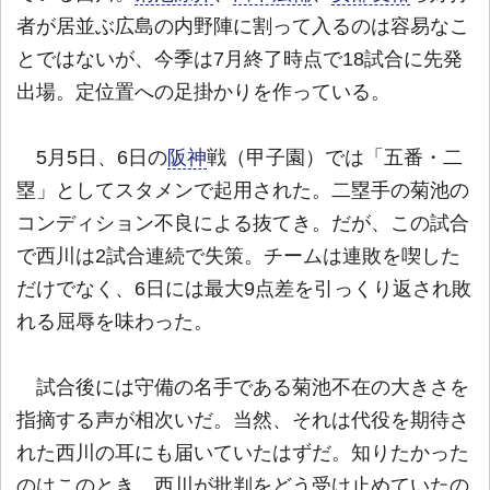
者が居並ぶ広島の内野陣に割って入るのは容易なこ
とではないが、今季は7月終了時点で18試合に先発
出場。定位置への足掛かりを作っている。
5月5日、6日の
阪神
戦（甲子園）では「五番・二
塁」としてスタメンで起用された。二塁手の菊池の
コンディション不良による抜てき。だが、この試合
で西川は2試合連続で失策。チームは連敗を喫した
だけでなく、6日には最大9点差を引っくり返され敗
れる屈辱を味わった。
試合後には守備の名手である菊池不在の大きさを
指摘する声が相次いだ。当然、それは代役を期待さ
れた西川の耳にも届いていたはずだ。知りたかった
のはこのとき、西川が批判をどう受け止めていたの