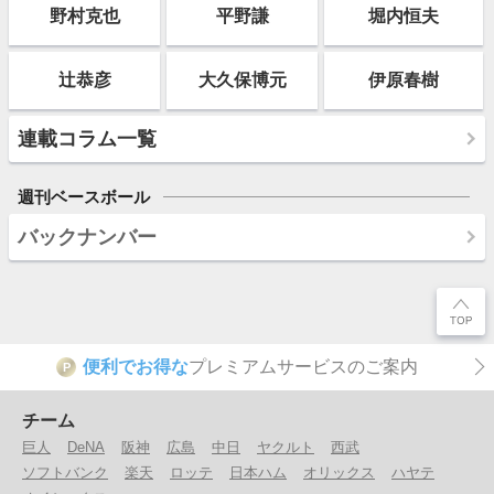
野村克也
平野謙
堀内恒夫
辻恭彦
大久保博元
伊原春樹
連載コラム一覧
週刊ベースボール
バックナンバー
便利でお得な
プレミアムサービスのご案内
P
チーム
巨人
DeNA
阪神
広島
中日
ヤクルト
西武
ソフトバンク
楽天
ロッテ
日本ハム
オリックス
ハヤテ