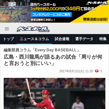
トップ
ニュース＆コラム
試合速報
選手データ
特集
編集部員コラム「Every Day BASEBALL」
広島・西川龍馬が語るあの試合「周りが何
と言おうと別にいい」
2017年8月1日(火) 11:20
3