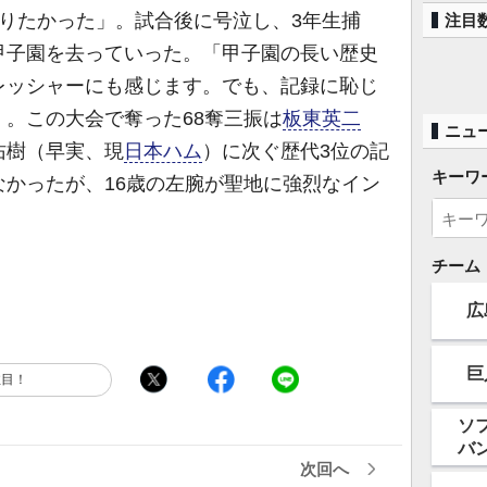
りたかった」。試合後に号泣し、3年生捕
注目
甲子園を去っていった。「甲子園の長い歴史
レッシャーにも感じます。でも、記録に恥じ
。この大会で奪った68奪三振は
板東英二
ニュ
佑樹（早実、現
日本ハム
）に次ぐ歴代3位の記
キーワ
かったが、16歳の左腕が聖地に強烈なイン
チーム
広
巨
注目！
ソ
バ
次回へ