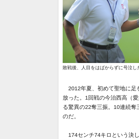
敗戦後、人目をはばからずに号泣し
2012年夏、初めて聖地に足
放った。1回戦の今治西高（愛
る驚異の22奪三振。10連続
のだ。
174センチ74キロという決