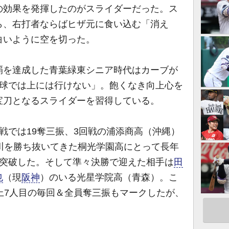
の効果を発揮したのがスライダーだった。ス
ら、右打者ならばヒザ元に食い込む「消え
白いように空を切った。
を達成した青葉緑東シニア時代はカーブが
化球では上には行けない」。飽くなき向上心を
宝刀となるスライダーを習得している。
戦では19奪三振、3回戦の浦添商高（沖縄）
川を勝ち抜いてきた桐光学園高にとって長年
を突破した。そして準々決勝で迎えた相手は
田
也
（現
阪神
）のいる光星学院高（青森）。こ
上7人目の毎回＆全員奪三振もマークしたが、