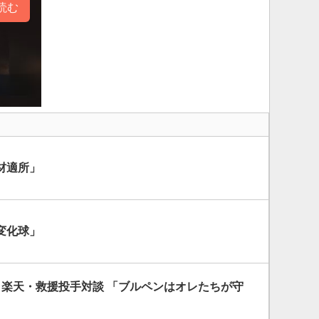
読む
材適所」
変化球」
 楽天・救援投手対談 「ブルペンはオレたちが守