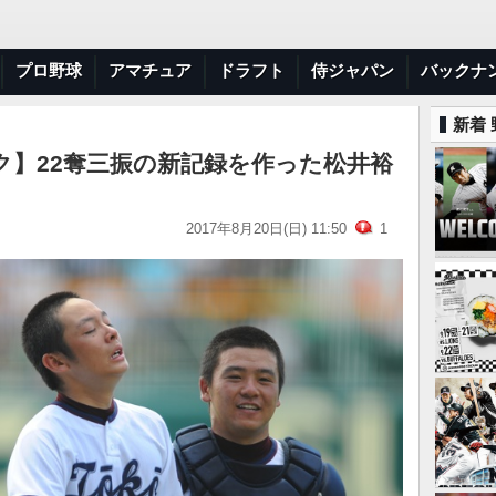
プロ野球
アマチュア
ドラフト
侍ジャパン
バックナ
新着
ク】22奪三振の新記録を作った松井裕
2017年8月20日(日) 11:50
1