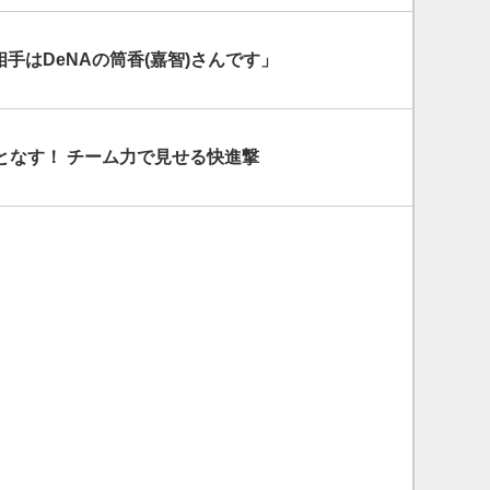
手はDeNAの筒香(嘉智)さんです」
となす！ チーム力で見せる快進撃