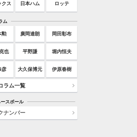
ックス
日本ハム
ロッテ
ラム
本勲
廣岡達朗
岡田彰布
克也
平野謙
堀内恒夫
恭彦
大久保博元
伊原春樹
コラム一覧
ベースボール
クナンバー