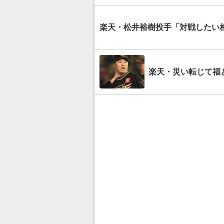
楽天・松井裕樹投手「対戦したい相
楽天・災い転じて福