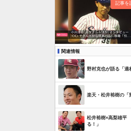
記事を
関連情報
野村克也が語る「適
楽天・松井裕樹の「
松井裕樹×高梨雄平
る！」