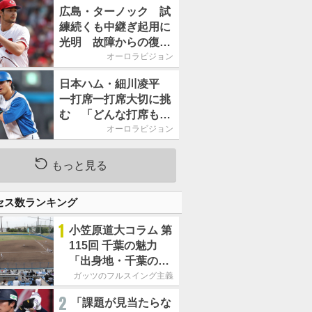
2026」、11月23日開
広島・ターノック 試
催
練続くも中継ぎ起用に
光明 故障からの復帰
期す／助っ人前半戦通
オーロラビジョン
信簿
日本ハム・細川凌平
一打席一打席大切に挑
む 「どんな打席も何
か意味のある打席にし
オーロラビジョン
たい」／後半戦に息巻
く！
もっと見る
セス数ランキング
1
小笠原道大コラム 第
115回 千葉の魅力
「出身地・千葉の話
の続き。昔から野球
ガッツのフルスイング主義
熱の高い土地柄で
2
「課題が見当たらな
す」