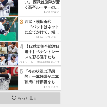
い」 西武首脳陣が驚
く高卒ルーキーの高
い“完成度”
HOT TOPIC
3
西武・横田蒼和
「『バットはネット
に立てかけて、端に
置くんだぞ』と栗山
PLAYER'S VOICE
巧さんに教えていた
4
【12球団後半戦注目
だきました」／憧れ
選手】ペナントレー
の人からの金言
スを彩る選手たち
ここからが本当の勝
ペナントレース後半戦を彩る注目選手たち
負｜パ・リーグ編
5
「今の状況は理想
的」一軍好調が二軍
育成に好影響をもた
らす西武 象徴は高
HOT TOPIC
卒新人・横田蒼和
もっと見る