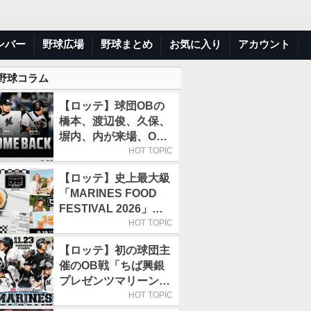
ンバー
野球広場
野球まとめ
お気に入り
アカウント
 野球コラム
【ロッテ】球団OBの
橋本、渡辺俊、久保、
塀内、内が来場、OB
解説も／9月22日開催
HOT TOPIC
の「TEAM26デー」
【ロッテ】史上最大級
「MARINES FOOD
FESTIVAL 2026」第4
弾「KOREAN
HOT TOPIC
FOOD」は9月19～22
【ロッテ】初の球団主
日／初日はビール半額
催のOB戦「ちば興銀
デー
プレゼンツマリーンズ
スペシャルゲーム
HOT TOPIC