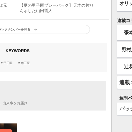
オリ
は元
【夏の甲子園プレーバック】天才の片り
ん示した山田哲人
連載コ
バックナンバーを見る
張
野村
KEYWORDS
甲子園
奪三振
辻
連載
週刊
、出来事をお届け
バッ