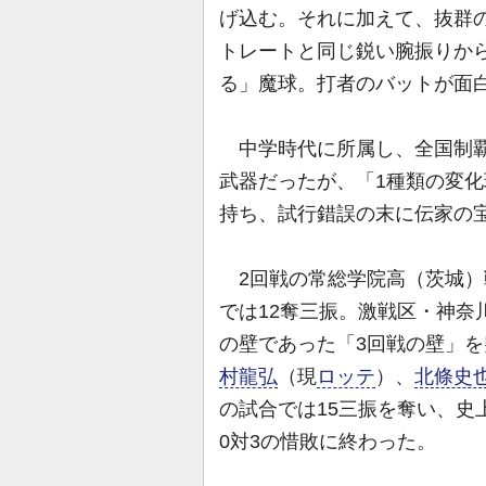
げ込む。それに加えて、抜群
トレートと同じ鋭い腕振りか
る」魔球。打者のバットが面
中学時代に所属し、全国制覇
武器だったが、「1種類の変
持ち、試行錯誤の末に伝家の
2回戦の常総学院高（茨城）
では12奪三振。激戦区・神奈
の壁であった「3回戦の壁」
村龍弘
（現
ロッテ
）、
北條史
の試合では15三振を奪い、史
0対3の惜敗に終わった。