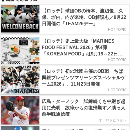
【ロッテ】球団OBの橋本、渡辺俊、久
保、塀内、内が来場、OB解説も／9月22
日開催の「TEAM26デー」
HOT TOPIC
【ロッテ】史上最大級「MARINES
FOOD FESTIVAL 2026」第4弾
「KOREAN FOOD」は9月19～22日／
初日はビール半額デー
HOT TOPIC
【ロッテ】初の球団主催のOB戦「ちば
興銀プレゼンツマリーンズスペシャルゲ
ーム2026」、11月23日開催
HOT TOPIC
広島・ターノック 試練続くも中継ぎ起
用に光明 故障からの復帰期す／助っ人
前半戦通信簿
オーロラビジョン