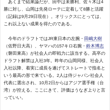
あくまで結果論だが、田中は未勝利、佐々木は4
勝に対し、山岡は先発ローテに定着して8勝と活躍
（記録は9月29日現在）。オリックスにとっては、
これ以上ない成果を得たのである。
今年のドラフトではJR東日本の左腕・
田嶋大樹
（佐野日大高）、ヤマハの157キロ右腕・
鈴木博志
（磐田東高）が社会人の即戦力に該当する。高卒の
ドラフト解禁は入社3年。昨年の山岡同様、社会人
入社以降、着実に成長を遂げてストレートで指名と
いう最高の形で来ている。2人は侍ジャパン社会人
代表に選出され、10月2日からはアジア選手権（台
湾）が控える。ここにきて、評価はうなぎ上りと言
っていい。