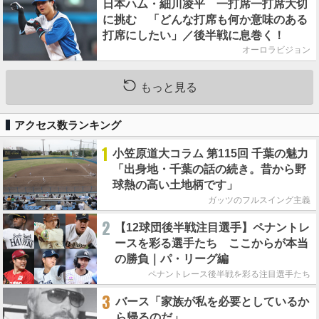
日本ハム・細川凌平 一打席一打席大切
に挑む 「どんな打席も何か意味のある
打席にしたい」／後半戦に息巻く！
オーロラビジョン
もっと見る
アクセス数ランキング
1
小笠原道大コラム 第115回 千葉の魅力
「出身地・千葉の話の続き。昔から野
球熱の高い土地柄です」
ガッツのフルスイング主義
2
【12球団後半戦注目選手】ペナントレ
ースを彩る選手たち ここからが本当
の勝負｜パ・リーグ編
ペナントレース後半戦を彩る注目選手たち
3
バース「家族が私を必要としているか
ら帰るのだ」