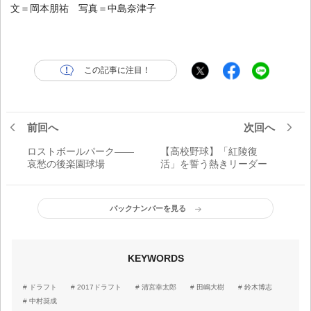
文＝岡本朋祐 写真＝中島奈津子
この記事に注目！
前回へ
次回へ
ロストボールパーク――
【高校野球】「紅陵復
哀愁の後楽園球場
活」を誓う熱きリーダー
バックナンバーを見る
KEYWORDS
ドラフト
2017ドラフト
清宮幸太郎
田嶋大樹
鈴木博志
中村奨成