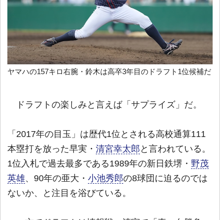
ヤマハの157キロ右腕・鈴木は高卒3年目のドラフト1位候補だ
ドラフトの楽しみと言えば「サプライズ」だ。
「2017年の目玉」は歴代1位とされる高校通算111
本塁打を放った早実・
清宮幸太郎
と言われている。
1位入札で過去最多である1989年の新日鉄堺・
野茂
英雄
、90年の亜大・
小池秀郎
の8球団に迫るのでは
ないか、と注目を浴びている。