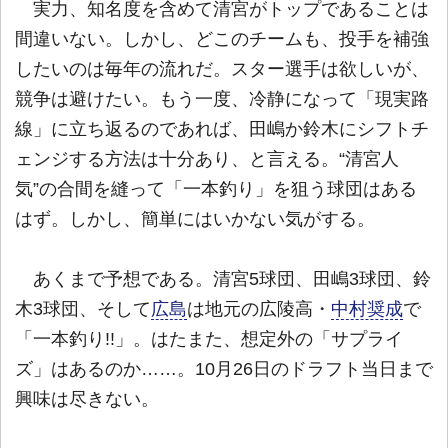
実力、知名度を含めて清宮がトップであることは
間違いない。しかし、どこのチームも、投手を補強
したいのは毎年の流れだ。スター選手は欲しいが、
競争は避けたい。もう一度、冷静になって「現実路
線」に立ち返るのであれば、田嶋か鈴木にシフトチ
ェンジする方法は十分あり、と言える。“清宮人
気”の合間を縫って「一本釣り」を狙う球団はある
はず。しかし、簡単にはいかない気がする。
あくまで予想である。清宮5球団、田嶋3球団、鈴
木3球団、そして
広島
は地元の広陵高・
中村奨成
で
「一本釣り!!」。はたまた、想定外の「サプライ
ズ」はあるのか……。10月26日のドラフト当日まで
興味は尽きない。