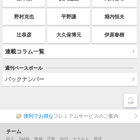
野村克也
平野謙
堀内恒夫
辻恭彦
大久保博元
伊原春樹
連載コラム一覧
週刊ベースボール
バックナンバー
便利でお得な
プレミアムサービスのご案内
P
チーム
巨人
DeNA
阪神
広島
中日
ヤクルト
西武