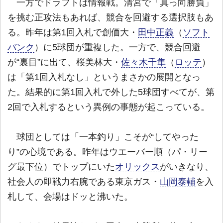
一方でドラフトは情報戦。清宮で「真っ向勝負」
を挑む正攻法もあれば、競合を回避する選択肢もあ
る。昨年は第1回入札で創価大・
田中正義
（
ソフト
バンク
）に5球団が重複した。一方で、競合回避
が“裏目”に出て、桜美林大・
佐々木千隼
（
ロッテ
）
は「第1回入札なし」というまさかの展開となっ
た。結果的に第1回入札で外した5球団すべてが、第
2回で入札するという異例の事態が起こっている。
球団としては「一本釣り」こそが“してやった
り”の心境である。昨年はウエーバー順（パ・リー
グ最下位）でトップにいた
オリックス
がいきなり、
社会人の即戦力右腕である東京ガス・
山岡泰輔
を入
札して、会場はドッと沸いた。