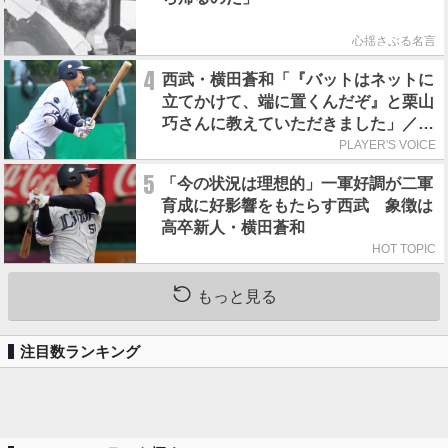
心揺さぶる名言
4
西武・横田蒼和「『バットはネットに
立てかけて、端に置くんだぞ』と栗山
巧さんに教えていただきました」／憧
れの人からの金言
PLAYER'S VOICE
5
「今の状況は理想的」一軍好調が二軍
育成に好影響をもたらす西武 象徴は
高卒新人・横田蒼和
HOT TOPIC
もっと見る
注目数ランキング