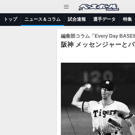
トップ
ニュース＆コラム
試合速報
選手データ
特集
編集部コラム「Every Day BASE
阪神 メッセンジャーと