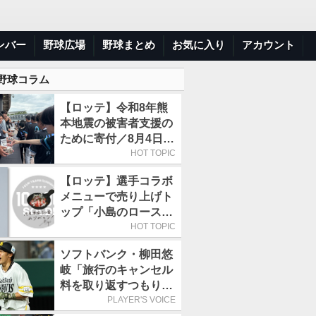
ンバー
野球広場
野球まとめ
お気に入り
アカウント
 野球コラム
【ロッテ】令和8年熊
本地震の被害者支援の
ために寄付／8月4日に
は選手たちが募金箱を
HOT TOPIC
持って球場に立つ
【ロッテ】選手コラボ
メニューで売り上げト
ップ「小島のロースト
ビーフ丼」が4年連続
HOT TOPIC
で1万食を突破
ソフトバンク・柳田悠
岐「旅行のキャンセル
料を取り返すつもりで
出場しました(笑)」／
PLAYER'S VOICE