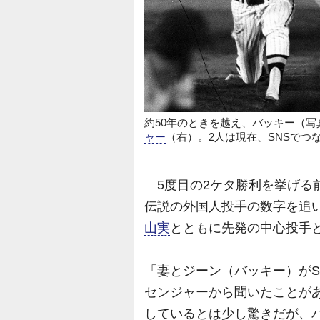
約50年のときを越え、バッキー（写
ャー
（右）。2人は現在、SNSでつ
5度目の2ケタ勝利を挙げる
伝説の外国人投手の数字を追い
山実
とともに先発の中心投手
「妻とジーン（バッキー）がS
センジャーから聞いたことがあ
しているとは少し驚きだが、