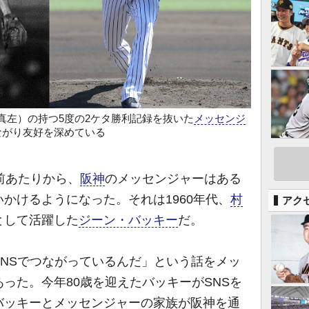
真左）の持つ5度の2ケタ勝利記録を抜いた
メッセンジ
ながり友好を深めている
前あたりから、
阪神
のメッセンジャーはある
かけるようになった。それは1960年代、
村
アク
として活躍した
ジーン・バッキー
だ。
NSでつながっているんだ」という話をメッ
った。今年80歳を迎えたバッキーがSNSを
バッキーとメッセンジャーの家族が阪神を通