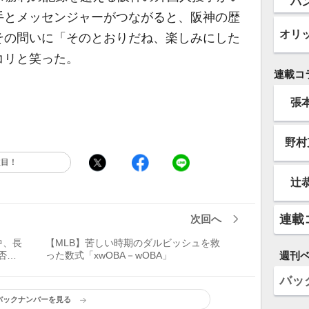
バ
手とメッセンジャーがつながると、阪神の歴
オリ
その問いに「そのとおりだね、楽しみにした
コリと笑った。
連載コ
張
野村
注目！
辻
連載
次回へ
中、長
【MLB】苦しい時期のダルビッシュを救
週刊
否
った数式「xwOBA－wOBA」
】
バッ
バックナンバーを見る