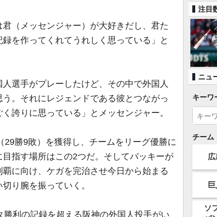
注目
君（メッセンジャー）が大好きだし、君た
記録を作ってくれてうれしく思っている」と
ニュ
国人選手がプレーしたけど、その中で外国人
キーワ
思う。それにレジェンドである彼とつながっ
ごく誇りに思っている」とメッセンジャー。
チーム
（29勝9敗）を獲得し、チームをリーグ優勝に
に目指す場所はこの2つだ。そしてバッキーが
広
制覇に向け、ケガを完治させ今日から始まる
巨
い切り腕を振っていく。
ソ
タ勝利の記録を超える阪神の外国人投手がい