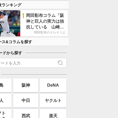
数ランキング
1
岡田彰布コラム「阪
神と巨人の実力は拮
抗している 山崎、
小笠原の存在は大き
岡田彰布のそらそうよ
い」
ース&コラムを探す
ードから探す
島
阪神
DeNA
人
中日
ヤクルト
フト
西武
楽天