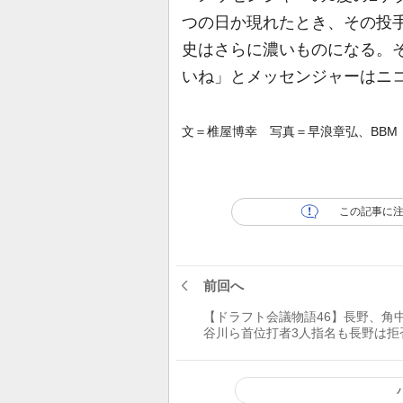
つの日か現れたとき、その投
史はさらに濃いものになる。
いね」とメッセンジャーはニ
文＝椎屋博幸 写真＝早浪章弘、BBM
この記事に
前回へ
【ドラフト会議物語46】長野、角
谷川ら首位打者3人指名も長野は拒
し、社会人へ【06年大学・社会人