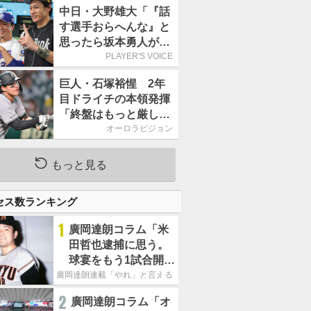
オールスター
中日・大野雄大「『話
す選手おらへんな』と
思ったら坂本勇人が来
た！」／オールスター
PLAYER'S VOICE
巨人・石塚裕惺 2年
目ドライチの本領発揮
「終盤はもっと厳しい
戦いが続いていく。チ
オーロラビジョン
ームの力になれるよう
に」／後半戦に息巻
もっと見る
く！
セス数ランキング
1
廣岡達朗コラム「米
田哲也逮捕に思う。
球宴をもう1試合開催
でOB救済を」
廣岡達朗連載「やれ」と言える信念
2
廣岡達朗コラム「オ