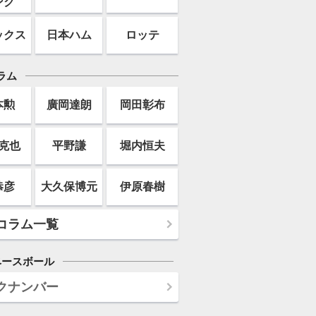
ンク
ックス
日本ハム
ロッテ
ラム
本勲
廣岡達朗
岡田彰布
克也
平野謙
堀内恒夫
恭彦
大久保博元
伊原春樹
コラム一覧
ベースボール
クナンバー