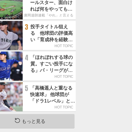
ールスター、面白け
れば何をやってもい
いという発想は大間
廣岡達朗連載「やれ」と言える信念
違い」
3
投手タイトル狙え
る 他球団の評価高
い「育成枠を経験し
た巨人の左腕」は
HOT TOPIC
4
「ほれぼれする球の
質。すごい投手にな
る」パ・リーグが驚
いた「中日の左腕」
HOT TOPIC
は
5
「高橋遥人と重なる
快速球」 他球団が
「ドラ1レベル」と評
する巨人の左腕は
HOT TOPIC
もっと見る