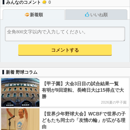
みんなのコメント
0
新着順
いいね順
新着 野球コラム
【甲子園】大会3日目の試合結果一覧
有明が9回逆転、長崎日大は15得点で大
勝
2026夏の甲子園
【世界少年野球大会】WCBFで世界の子
どもたち同士の「友情の輪」が広がる理
由