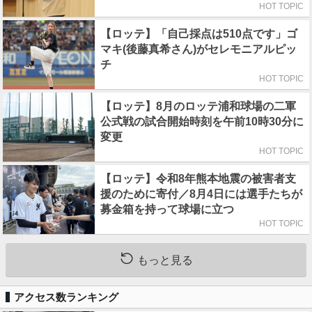
HOT TOPIC
【ロッテ】「自己採点は510点です」ゴ
マキ(後藤真希さん)がセレモニアルピッ
チ
HOT TOPIC
【ロッテ】8月のロッテ浦和球場の二軍
公式戦の試合開始時刻を午前10時30分に
変更
HOT TOPIC
【ロッテ】令和8年熊本地震の被害者支
援のために寄付／8月4日には選手たちが
募金箱を持って球場に立つ
HOT TOPIC
もっと見る
アクセス数ランキング