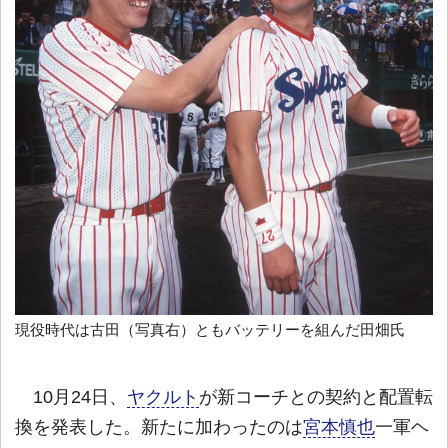
現役時代は古田（写真右）ともバッテリーを組んだ田畑氏
10月24日、
ヤクルト
が新コーチとの契約と配置転
換を発表した。新たに加わったのは
宮本慎也
一軍ヘ