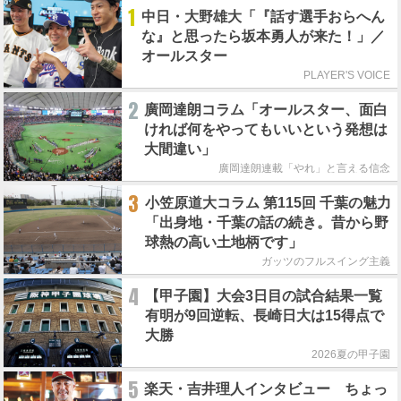
1
中日・大野雄大「『話す選手おらへん
な』と思ったら坂本勇人が来た！」／
オールスター
PLAYER'S VOICE
2
廣岡達朗コラム「オールスター、面白
ければ何をやってもいいという発想は
大間違い」
廣岡達朗連載「やれ」と言える信念
3
小笠原道大コラム 第115回 千葉の魅力
「出身地・千葉の話の続き。昔から野
球熱の高い土地柄です」
ガッツのフルスイング主義
4
【甲子園】大会3日目の試合結果一覧
有明が9回逆転、長崎日大は15得点で
大勝
2026夏の甲子園
5
楽天・吉井理人インタビュー ちょっ