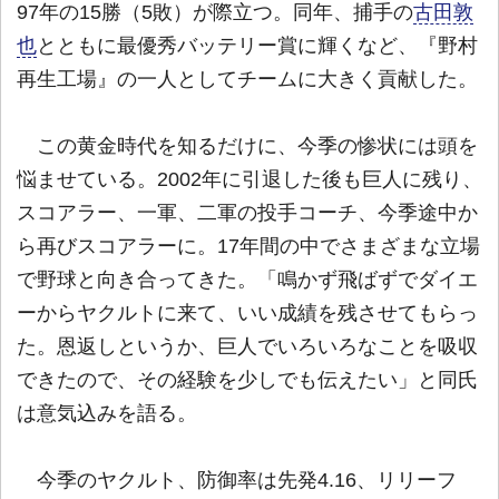
97年の15勝（5敗）が際立つ。同年、捕手の
古田敦
也
とともに最優秀バッテリー賞に輝くなど、『野村
再生工場』の一人としてチームに大きく貢献した。
この黄金時代を知るだけに、今季の惨状には頭を
悩ませている。2002年に引退した後も巨人に残り、
スコアラー、一軍、二軍の投手コーチ、今季途中か
ら再びスコアラーに。17年間の中でさまざまな立場
で野球と向き合ってきた。「鳴かず飛ばずでダイエ
ーからヤクルトに来て、いい成績を残させてもらっ
た。恩返しというか、巨人でいろいろなことを吸収
できたので、その経験を少しでも伝えたい」と同氏
は意気込みを語る。
今季のヤクルト、防御率は先発4.16、リリーフ