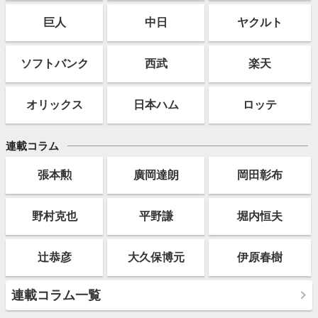
巨人
中日
ヤクルト
ソフト
バンク
西武
楽天
オリックス
日本ハム
ロッテ
連載コラム
張本勲
廣岡達朗
岡田彰布
野村克也
平野謙
堀内恒夫
辻恭彦
大久保博元
伊原春樹
連載コラム一覧