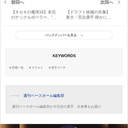
前回へ
次回へ
【キセキの魔球18】未完
【ドラフト候補の肖像】
のナックルボーラー、“象
東大・宮台康平 静かに運
のグラブ”で富山に参上。
命の日を待つ「赤門左
腕」
バックナンバーを見る
KEYWORDS
田畑一也
ヤクルト
投手コーチ
週刊ベースボール編集部
週刊ベースボール編集部が今注目の選手、出来事をお届け