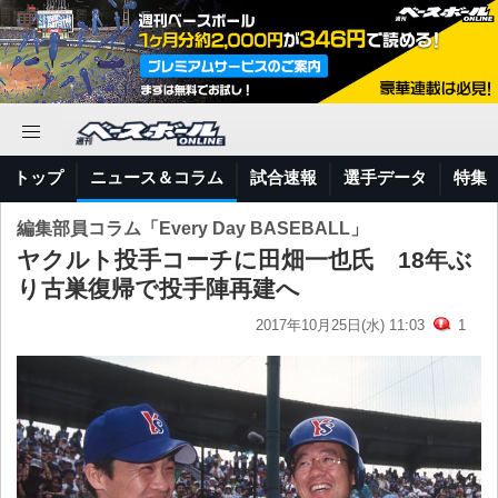
トップ
ニュース＆コラム
試合速報
選手データ
特集
編集部員コラム「Every Day BASEBALL」
ヤクルト投手コーチに田畑一也氏 18年ぶ
り古巣復帰で投手陣再建へ
2017年10月25日(水) 11:03
1