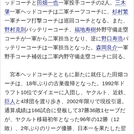
ッドコーチと
田畑一也
一軍投手コーチの2人。
三木
肇
一軍ヘッドコーチは二軍チーフコーチに、
杉村繁
一軍チーフ打撃コーチは巡回コーチとなる。また、
野村克則
バッテリーコーチ、
福地寿樹
外野守備走塁
コーチが一軍から二軍担当となり、逆に
野口寿浩
バ
ッテリーコーチは一軍担当となった。
森岡良介
一軍
野手コーチ補佐は二軍内野守備走塁コーチに回る。
宮本ヘッドコーチとともに新たに就任した田畑コ
ーチは、18年ぶりの古巣復帰となった。1992年ド
ラフト10位でダイエーに入団し、ヤクルト、近鉄、
巨人
と4球団を渡り歩き、2002年限りで現役引退。
通算成績は166試合に登板して37勝36敗1セーブだ
が、ヤクルト移籍初年となった96年の12勝（12
敗）、2年ぶりのリーグ優勝、日本一を果たした翌