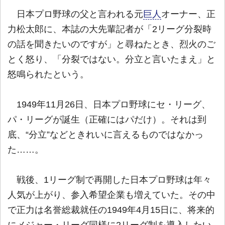
日本プロ野球の父と言われる元
巨人
オーナー、正
力松太郎に、本誌の大先輩記者が「2リーグ分裂時
の話を聞きたいのですが」と尋ねたとき、烈火のご
とく怒り、「分裂ではない。分立と言いたまえ」と
怒鳴られたという。
1949年11月26日、日本プロ野球にセ・リーグ、
パ・リーグが誕生（正確にはパだけ）。それは到
底、“分立”などときれいに言えるものではなかっ
た……。
戦後、1リーグ制で再開した日本プロ野球は年々
人気が上がり、参入希望企業も増えていた。その中
で正力は名誉総裁就任の1949年4月15日に、将来的