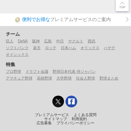
便利でお得な
プレミアムサービスのご案内
P
チーム
巨人
DeNA
阪神
広島
中日
ヤクルト
西武
ソフトバンク
楽天
ロッテ
日本ハム
オリックス
ハヤテ
オイシックス
特集
プロ野球
ドラフト会議
野球日本代表 侍ジャパン
アマチュア野球
高校野球
大学野球
社会人野球
野球まとめ
プレミアムサービス
よくある質問
サイトマップ
利用規約
広告募集
プライバシーポリシー