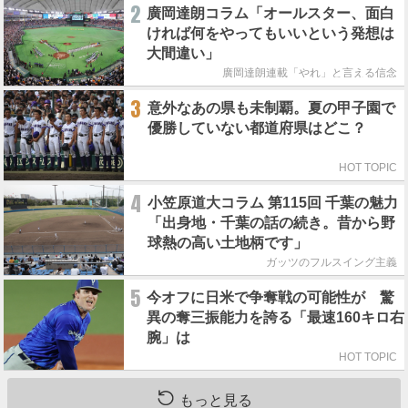
2
廣岡達朗コラム「オールスター、面白
ければ何をやってもいいという発想は
大間違い」
廣岡達朗連載「やれ」と言える信念
3
意外なあの県も未制覇。夏の甲子園で
優勝していない都道府県はどこ？
HOT TOPIC
4
小笠原道大コラム 第115回 千葉の魅力
「出身地・千葉の話の続き。昔から野
球熱の高い土地柄です」
ガッツのフルスイング主義
5
今オフに日米で争奪戦の可能性が 驚
異の奪三振能力を誇る「最速160キロ右
腕」は
HOT TOPIC
もっと見る