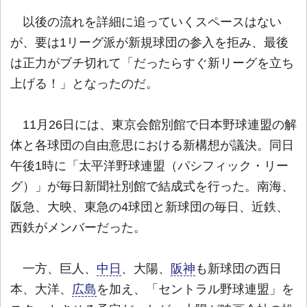
以後の流れを詳細に追っていくスペースはない
が、要は1リーグ派が新規球団の参入を拒み、最後
は正力がブチ切れて「だったらすぐ新リーグを立ち
上げる！」となったのだ。
11月26日には、東京会館別館で日本野球連盟の解
体と各球団の自由意思における新構想が議決。同日
午後1時に「太平洋野球連盟（パシフィック・リー
グ）」が毎日新聞社別館で結成式を行った。南海、
阪急、大映、東急の4球団と新球団の毎日、近鉄、
西鉄がメンバーだった。
一方、巨人、
中日
、大陽、
阪神
も新球団の西日
本、大洋、
広島
を加え、「セントラル野球連盟」を