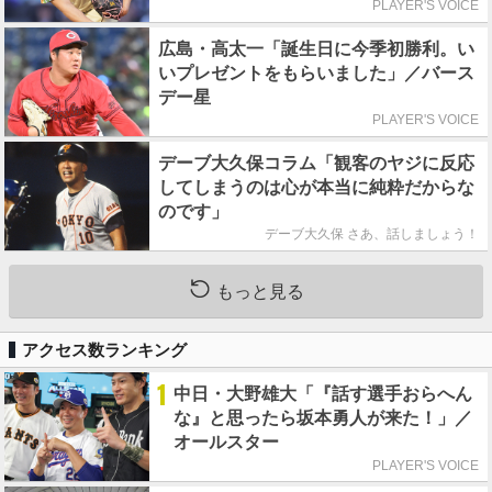
PLAYER'S VOICE
広島・高太一「誕生日に今季初勝利。い
いプレゼントをもらいました」／バース
デー星
PLAYER'S VOICE
デーブ大久保コラム「観客のヤジに反応
してしまうのは心が本当に純粋だからな
のです」
デーブ大久保 さあ、話しましょう！
もっと見る
アクセス数ランキング
1
中日・大野雄大「『話す選手おらへん
な』と思ったら坂本勇人が来た！」／
オールスター
PLAYER'S VOICE