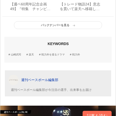
【週ベ60周年記念企画
【トレード物語24】意志
49】『特集 チャンピオ
を貫いて楽天へ移籍した
ンの穴』【1959年3月18
岩隈久志【2004年】
日号】
バックナンバーを見る
KEYWORDS
山崎武司
楽天
戦力外を巡るドラマ
戦力外
週刊ベースボール編集部
週刊ベースボール編集部が今注目の選手、出来事をお届け
記事を読む