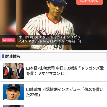
関連情報
山本昌×山崎武司 中日OB対談「ドラゴンズ愛
を貫くヤマヤマコンビ」
山崎武司 引退惜別インタビュー「信念を貫い
た27年」