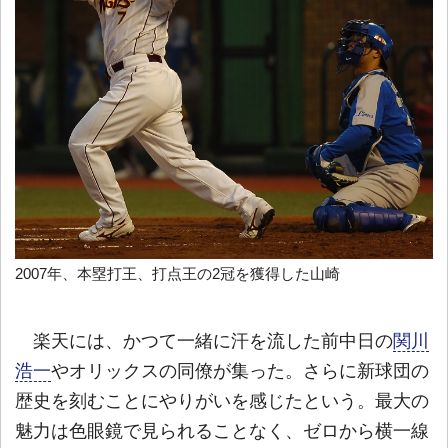
2007年、本塁打王、打点王の2冠を獲得した山崎
楽天には、かつて一緒に汗を流した前中日の
関川
浩一
やオリックスの同僚が集った。さらに新球団の
歴史を刻むことにやりがいを感じたという。最大の
魅力は色眼鏡で見られることなく、ゼロから横一線