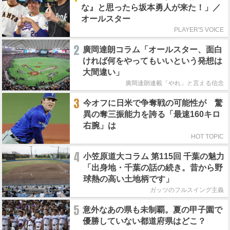
な』と思ったら坂本勇人が来た！」／
オールスター
PLAYER'S VOICE
2
廣岡達朗コラム「オールスター、面白
ければ何をやってもいいという発想は
大間違い」
廣岡達朗連載「やれ」と言える信念
3
今オフに日米で争奪戦の可能性が 驚
異の奪三振能力を誇る「最速160キロ
右腕」は
HOT TOPIC
4
小笠原道大コラム 第115回 千葉の魅力
「出身地・千葉の話の続き。昔から野
球熱の高い土地柄です」
ガッツのフルスイング主義
5
意外なあの県も未制覇。夏の甲子園で
優勝していない都道府県はどこ？