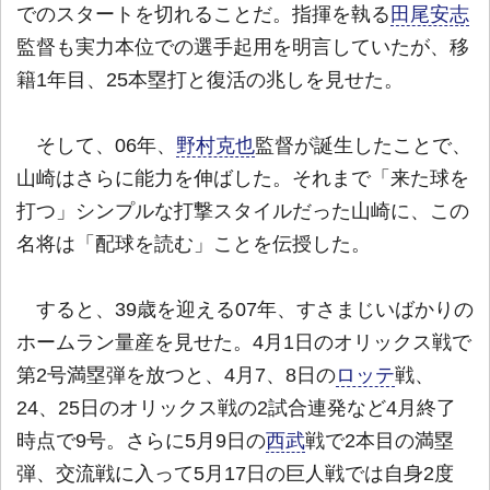
でのスタートを切れることだ。指揮を執る
田尾安志
監督も実力本位での選手起用を明言していたが、移
籍1年目、25本塁打と復活の兆しを見せた。
そして、06年、
野村克也
監督が誕生したことで、
山崎はさらに能力を伸ばした。それまで「来た球を
打つ」シンプルな打撃スタイルだった山崎に、この
名将は「配球を読む」ことを伝授した。
すると、39歳を迎える07年、すさまじいばかりの
ホームラン量産を見せた。4月1日のオリックス戦で
第2号満塁弾を放つと、4月7、8日の
ロッテ
戦、
24、25日のオリックス戦の2試合連発など4月終了
時点で9号。さらに5月9日の
西武
戦で2本目の満塁
弾、交流戦に入って5月17日の巨人戦では自身2度