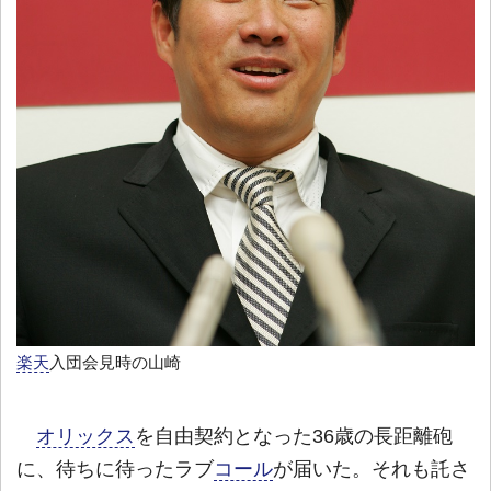
楽天
入団会見時の山崎
オリックス
を自由契約となった36歳の長距離砲
に、待ちに待ったラブ
コール
が届いた。それも託さ