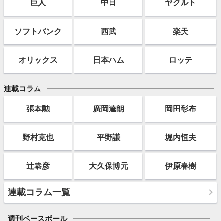
巨人
中日
ヤクルト
ソフト
バンク
西武
楽天
オリックス
日本ハム
ロッテ
連載コラム
張本勲
廣岡達朗
岡田彰布
野村克也
平野謙
堀内恒夫
辻恭彦
大久保博元
伊原春樹
連載コラム一覧
週刊ベースボール