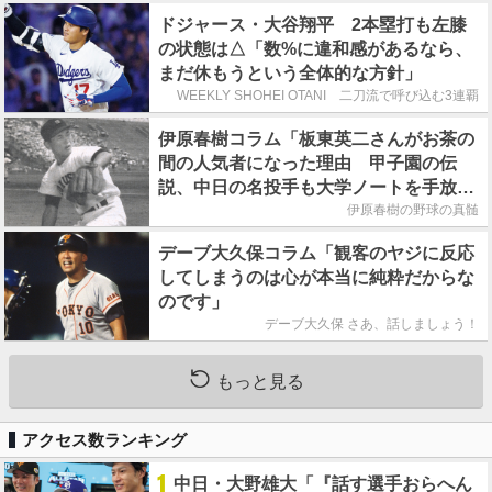
ドジャース・大谷翔平 2本塁打も左膝
の状態は△「数%に違和感があるなら、
まだ休もうという全体的な方針」
WEEKLY SHOHEI OTANI 二刀流で呼び込む3連覇
伊原春樹コラム「板東英二さんがお茶の
間の人気者になった理由 甲子園の伝
説、中日の名投手も大学ノートを手放さ
なかった」
伊原春樹の野球の真髄
デーブ大久保コラム「観客のヤジに反応
してしまうのは心が本当に純粋だからな
のです」
デーブ大久保 さあ、話しましょう！
もっと見る
アクセス数ランキング
1
中日・大野雄大「『話す選手おらへん