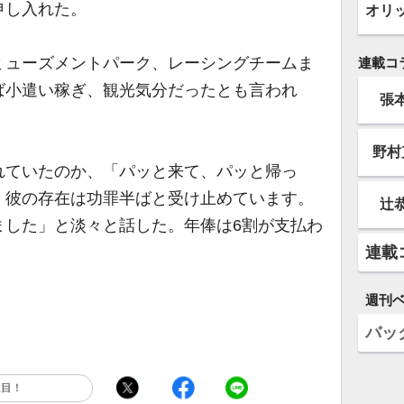
申し入れた。
オリ
ューズメントパーク、レーシングチームま
連載コ
ば小遣い稼ぎ、観光気分だったとも言われ
張
野村
れていたのか、「パッと来て、パッと帰っ
。彼の存在は功罪半ばと受け止めています。
辻
ました」と淡々と話した。年俸は6割が支払わ
連載
週刊
バッ
注目！