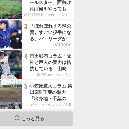
ールスター、面白け
れば何をやってもい
いという発想は大間
廣岡達朗連載「やれ」と言える信念
違い」
3
「ほれぼれする球の
質。すごい投手にな
る」パ・リーグが驚
いた「中日の左腕」
HOT TOPIC
は
4
岡田彰布コラム「阪
神と巨人の実力は拮
抗している 山崎、
小笠原の存在は大き
岡田彰布のそらそうよ
い」
5
小笠原道大コラム 第
115回 千葉の魅力
「出身地・千葉の話
の続き。昔から野球
ガッツのフルスイング主義
熱の高い土地柄で
す」
もっと見る