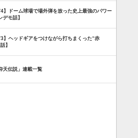
74】ドーム球場で場外弾を放った史上最強のパワー
ンデモ話】
73】ヘッドギアをつけながら打ちまくった“赤
モ話】
仰天伝説」連載一覧