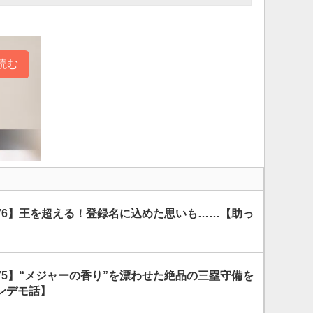
読む
76】王を超える！登録名に込めた思いも……【助っ
75】“メジャーの香り”を漂わせた絶品の三塁守備を
ンデモ話】