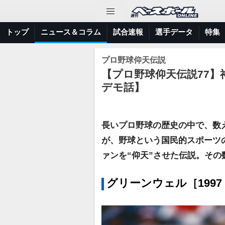
トップ
ニュース＆コラム
試合速報
選手データ
特集
プロ野球仰天伝説
【プロ野球仰天伝説77
デモ話】
長いプロ野球の歴史の中で、数
が、野球という国民的スポーツ
ァンを“仰天”させた伝説。その
グリーンウェル［199