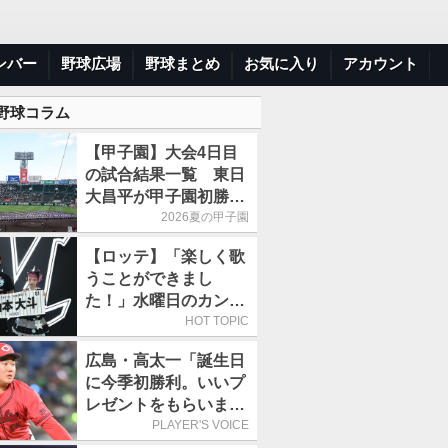
ンバー
野球広場
野球まとめ
お気に入り
アカウント
 野球コラム
【甲子園】大会4日目
の試合結果一覧 東日
大昌平が甲子園初勝
利、青森山田は1点差
2026夏の甲子園
で逃げ切り
【ロッテ】「楽しく歌
うことができまし
た！」水曜日のカンパ
ネラ、8月8日のオリッ
HOT TOPIC
クス戦(ZOZOマリン)
広島・高太一「誕生日
に来場
に今季初勝利。いいプ
レゼントをもらいまし
た」／バースデー星
PLAYER'S VOICE