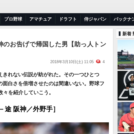
プロ野球
アマチュア
ドラフト
侍ジャパン
バックナ
新着
】神のお告げで帰国した男【助っ人トン
2018年3月10日(土) 11:05
4
えきれない伝説が紡がれた。その一つひとつ
の面白さを倍増させたのは間違いない。野球フ
数々を紹介していこう。
7－途 阪神／外野手］