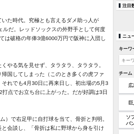
注目
いた時代。究極とも言えるダメ助っ人が
ウェルだ。レッドソックスの外野手として何度
ニュ
ては破格の年俸3億6000万円で阪神に入団し
キーワ
くやる気を見せず、タラタラ、タラタラ。
チーム
り帰国してしまった（このとき多くの虎ファ
それでも4月30日に再来日し、初出場の5月3
広
2打点でお立ち台に上がった。だが好調は3日
巨
ソ
ム）で右足甲に自打球を当て、骨折と判明。
バ
長と会談し、「骨折は私に野球から身を引け