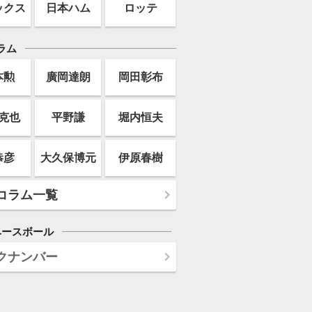
ックス
日本ハム
ロッテ
ラム
本勲
廣岡達朗
岡田彰布
克也
平野謙
堀内恒夫
恭彦
大久保博元
伊原春樹
コラム一覧
ベースボール
クナンバー