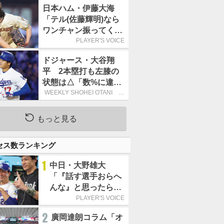
日本ハム・伊藤大海
「テル(佐藤輝明)なら
ワンチャン振ってくれ
るかなと思って超スロ
PLAYER'S VOICE
ーカーブを投げまし
ドジャース・大谷翔
た」／魔球
平 2本塁打も左膝の
状態は△「数%に違和
感があるなら、まだ休
WEEKLY SHOHEI OTANI 二
刀流で呼び込む3連覇
もうという全体的な方
針」
もっと見る
セス数ランキング
1
中日・大野雄大
「『話す選手おらへ
んな』と思ったら坂
本勇人が来た！」／
PLAYER'S VOICE
オールスター
2
廣岡達朗コラム「オ