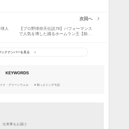
次回へ
野球人
【プロ野球仰天伝説78】パフォーマンス
で人気を博した踊るホームラン王【助っ
人トンデモ話】
バックナンバーを見る
KEYWORDS
イク・グリーンウェル
助っ人トンデモ話
、出来事をお届け