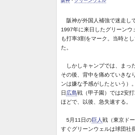
阪神
・
グリーンウェル
阪神が外国人補強で迷走して
1997年に来日したグリーン
も打率3割をマーク。当時とし
た。
しかしキャンプでは、まった
その後、背中を痛めていきな
ンは嫌な予感がしたという）。
日
広島
戦（甲子園）では2安打
ほどで、以後、急失速する。
5月11日の
巨人
戦（東京ドー
すぐグリーンウェルは球団社