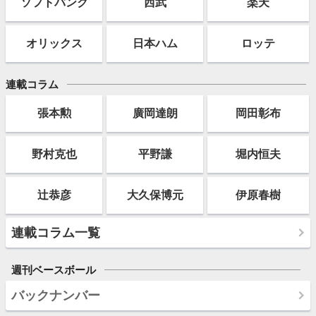
ソフト
バンク
西武
楽天
オリックス
日本ハム
ロッテ
連載コラム
張本勲
廣岡達朗
岡田彰布
野村克也
平野謙
堀内恒夫
辻恭彦
大久保博元
伊原春樹
連載コラム一覧
週刊ベースボール
バックナンバー