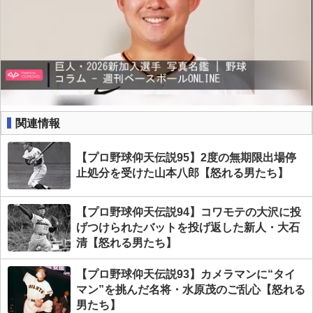
関連情報
【プロ野球仰天伝説95】2度の無期限出場停
止処分を受けた山本八郎【怒れる男たち】
【プロ野球仰天伝説94】コワモテの大沢に投
げつけられたバットを投げ返した新人・大石
清【怒れる男たち】
【プロ野球仰天伝説93】カメラマンに“タイ
マン”を挑んだ名将・水原茂のご乱心【怒れる
男たち】