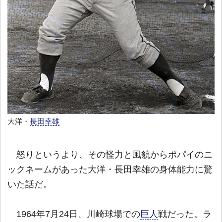
大洋・
長田幸雄
怒りというより、その怪力と風貌からポパイのニ
ックネームがあった大洋・長田幸雄の身体能力に驚
いた話だ。
1964年7月24日、川崎球場での
巨人
戦だった。ラ