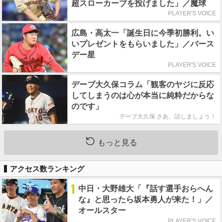
超スローカーブを投げました」／魔球
PLAYER'S VOICE
広島・高太一「誕生日に今季初勝利。い
いプレゼントをもらいました」／バース
デー星
PLAYER'S VOICE
デーブ大久保コラム「観客のヤジに反応
してしまうのは心が本当に純粋だからな
のです」
デーブ大久保 さあ、話しましょう！
もっと見る
アクセス数ランキング
1
中日・大野雄大「『話す選手おらへん
な』と思ったら坂本勇人が来た！」／
オールスター
PLAYER'S VOICE