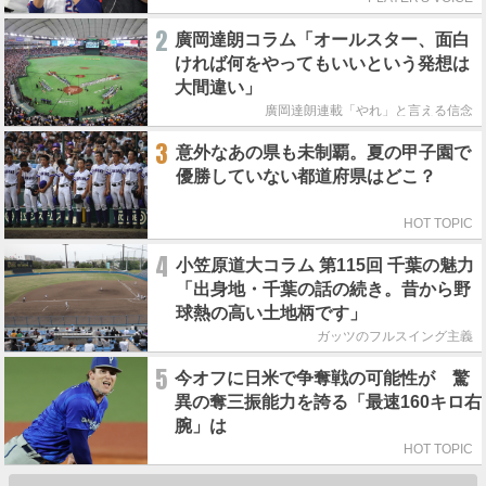
2
廣岡達朗コラム「オールスター、面白
ければ何をやってもいいという発想は
大間違い」
廣岡達朗連載「やれ」と言える信念
3
意外なあの県も未制覇。夏の甲子園で
優勝していない都道府県はどこ？
HOT TOPIC
4
小笠原道大コラム 第115回 千葉の魅力
「出身地・千葉の話の続き。昔から野
球熱の高い土地柄です」
ガッツのフルスイング主義
5
今オフに日米で争奪戦の可能性が 驚
異の奪三振能力を誇る「最速160キロ右
腕」は
HOT TOPIC