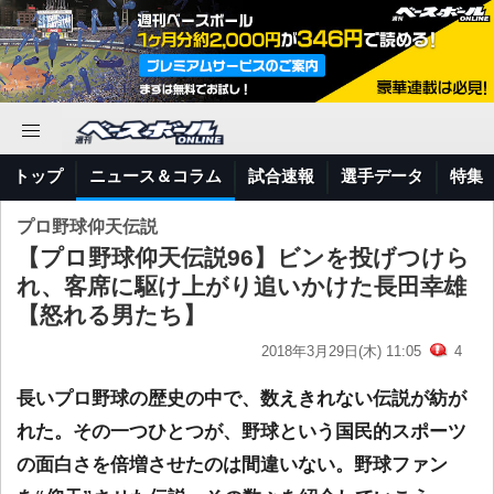
トップ
ニュース＆コラム
試合速報
選手データ
特集
プロ野球仰天伝説
【プロ野球仰天伝説96】ビンを投げつけら
れ、客席に駆け上がり追いかけた長田幸雄
【怒れる男たち】
2018年3月29日(木) 11:05
4
長いプロ野球の歴史の中で、数えきれない伝説が紡が
れた。その一つひとつが、野球という国民的スポーツ
の面白さを倍増させたのは間違いない。野球ファン