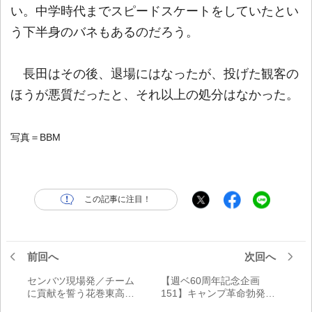
い。中学時代までスピードスケートをしていたとい
う下半身のバネもあるのだろう。
長田はその後、退場にはなったが、投げた観客の
ほうが悪質だったと、それ以上の処分はなかった。
写真＝BBM
この記事に注目！
前回へ
次回へ
センバツ現場発／チーム
【週ベ60周年記念企画
に貢献を誓う花巻東高の
151】キャンプ革命勃発
出世番号「17」を背負う
中！【1961年2月25日