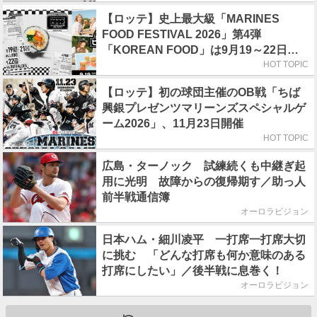
【ロッテ】史上最大級「MARINES
FOOD FESTIVAL 2026」第4弾
「KOREAN FOOD」は9月19～22日／
初日はビール半額デー
HOT TOPIC
【ロッテ】初の球団主催のOB戦「ちば
興銀プレゼンツマリーンズスペシャルゲ
ーム2026」、11月23日開催
HOT TOPIC
広島・ターノック 試練続くも中継ぎ起
用に光明 故障からの復帰期す／助っ人
前半戦通信簿
オーロラビジョン
日本ハム・細川凌平 一打席一打席大切
に挑む 「どんな打席も何か意味のある
打席にしたい」／後半戦に息巻く！
オーロラビジョン