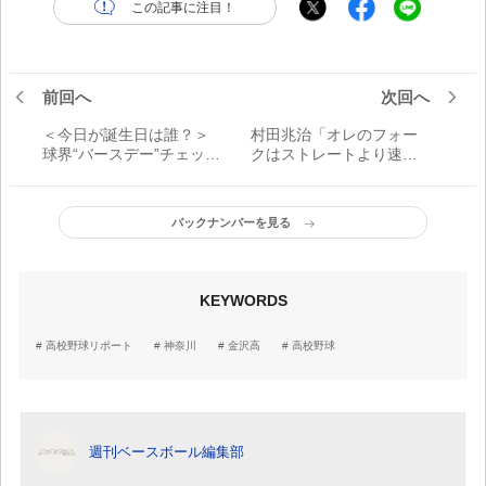
この記事に注目！
前回へ
次回へ
＜今日が誕生日は誰？＞
村田兆治「オレのフォー
球界“バースデー”チェッ
クはストレートより速か
ク！／4月23日
った」／球界痛快発言
バックナンバーを見る
KEYWORDS
高校野球リポート
神奈川
金沢高
高校野球
週刊ベースボール編集部