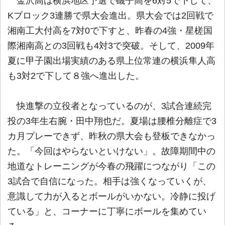
金沢高は横浜地区予選で磯子高を6対5で下して、
Kブロック3連勝で県大会進出。県大会では2回戦で
湘南工大付高を7対0で下すと、昨春の4強・星槎国
際湘南高との3回戦も4対3で突破。そして、2009年
夏に甲子園出場実績のある県上位常連の横浜隼人高
も3対2で下して８強へ進出した。
快進撃の立役者となっているのが、3試合連続完
投の3年生右腕・田中翔也だ。夏場は腰椎分離症で3
カ月プレーできず、昨秋の県大会も登板できなかっ
た。「今回はやらないといけない」。故障期間中の
地道なトレーニングが今春の飛躍につながり「この
3試合で自信になった。相手は強くなっていくが、
意識して力が入るとボールがいかない。冷静に投げ
ている」と、コーナーに丁寧にボールを集めてい