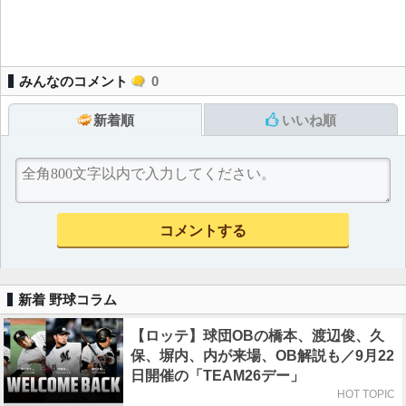
みんなのコメント
0
新着順
いいね順
新着 野球コラム
【ロッテ】球団OBの橋本、渡辺俊、久
保、塀内、内が来場、OB解説も／9月22
日開催の「TEAM26デー」
HOT TOPIC