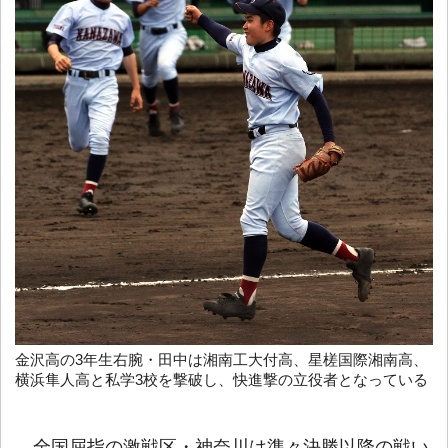
金沢高の3年生右腕・田中は湘南工大付高、星槎国際湘南高、
横浜隼人高と私学3校を撃破し、快進撃の立役者となっている
全国屈指の激戦区・神奈川は準々決勝以降の戦い