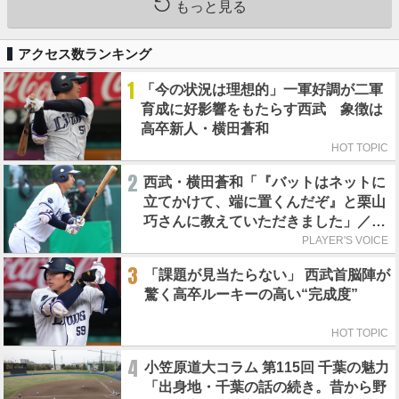
もっと見る
アクセス数ランキング
1
「今の状況は理想的」一軍好調が二軍
育成に好影響をもたらす西武 象徴は
高卒新人・横田蒼和
HOT TOPIC
2
西武・横田蒼和「『バットはネットに
立てかけて、端に置くんだぞ』と栗山
巧さんに教えていただきました」／憧
れの人からの金言
PLAYER'S VOICE
3
「課題が見当たらない」 西武首脳陣が
驚く高卒ルーキーの高い“完成度”
HOT TOPIC
4
小笠原道大コラム 第115回 千葉の魅力
「出身地・千葉の話の続き。昔から野