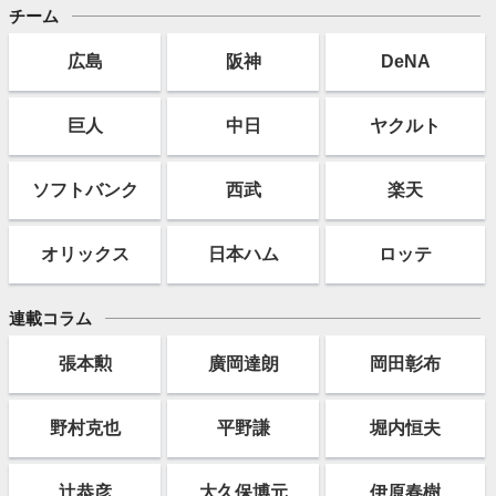
チーム
広島
阪神
DeNA
巨人
中日
ヤクルト
ソフト
バンク
西武
楽天
オリックス
日本ハム
ロッテ
連載コラム
張本勲
廣岡達朗
岡田彰布
野村克也
平野謙
堀内恒夫
辻恭彦
大久保博元
伊原春樹