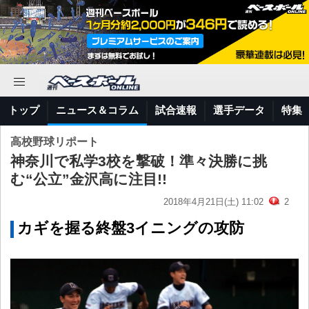
トップ
ニュース＆コラム
試合速報
選手データ
特集
高校野球リポート
神奈川で私学3校を撃破！準々決勝に挑
む“公立”金沢高に注目!!
2018年4月21日(土) 11:02
2
カギを握る終盤3イニングの攻防