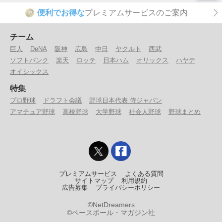
便利でお得な
プレミアムサービスのご案内
P
チーム
巨人
DeNA
阪神
広島
中日
ヤクルト
西武
ソフトバンク
楽天
ロッテ
日本ハム
オリックス
ハヤテ
オイシックス
特集
プロ野球
ドラフト会議
野球日本代表 侍ジャパン
アマチュア野球
高校野球
大学野球
社会人野球
野球まとめ
プレミアムサービス
よくある質問
サイトマップ
利用規約
広告募集
プライバシーポリシー
©NetDreamers
©ベースボール・マガジン社