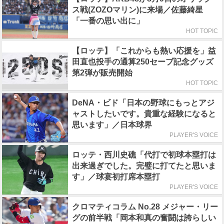
ス戦(ZOZOマリン)に来場／佐藤綺星
「一番の思い出に」
HOT TOPIC
【ロッテ】「これからも熱い応援を」益
田直也投手の通算250セーブ記念グッズ
第2弾が販売開始
HOT TOPIC
DeNA・ビド「日本の野球にもっとアジ
ャストしたいです。貴重な経験になると
思います」／日本球界
PLAYER'S VOICE
ロッテ・西川史礁「代打で初球本塁打は
出来過ぎでした。完璧に打てたと思いま
す」／球宴初打席本塁打
PLAYER'S VOICE
クロマティコラム No.28 メジャー・リー
グの前半戦「岡本和真の奮闘は誇らしい