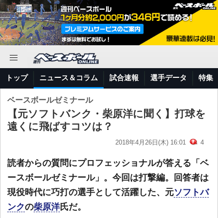
トップ
ニュース＆コラム
試合速報
選手データ
特集
ベースボールゼミナール
【元ソフトバンク・柴原洋に聞く】打球を
遠くに飛ばすコツは？
2018年4月26日(木) 16:01
4
読者からの質問にプロフェッショナルが答える「ベ
ースボールゼミナール」。今回は打撃編。回答者は
現役時代に巧打の選手として活躍した、元
ソフトバ
ンク
の
柴原洋
氏だ。