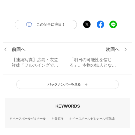
この記事に注目！
前回へ
次回へ
【連続写真】広島・衣笠
「明日の可能性を信じ
祥雄「フルスイングで鳴
る」。本物の鉄人となっ
らした世界の鉄人」
た衣笠祥雄氏の哲学
バックナンバーを見る
KEYWORDS
ベースボールゼミナール
柴原洋
ベースボールゼミナール打撃編