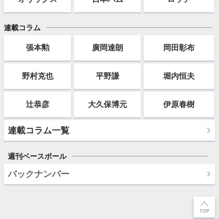
連載コラム
張本勲
廣岡達朗
岡田彰布
野村克也
平野謙
堀内恒夫
辻恭彦
大久保博元
伊原春樹
連載コラム一覧
週刊ベースボール
バックナンバー