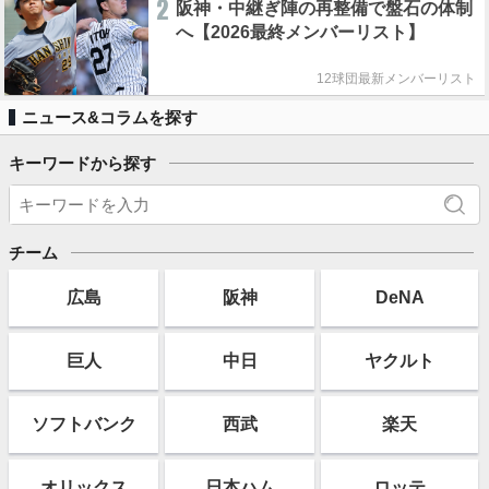
2
阪神・中継ぎ陣の再整備で盤石の体制
へ【2026最終メンバーリスト】
12球団最新メンバーリスト
ニュース&コラムを探す
キーワードから探す
チーム
広島
阪神
DeNA
巨人
中日
ヤクルト
ソフト
バンク
西武
楽天
オリックス
日本ハム
ロッテ