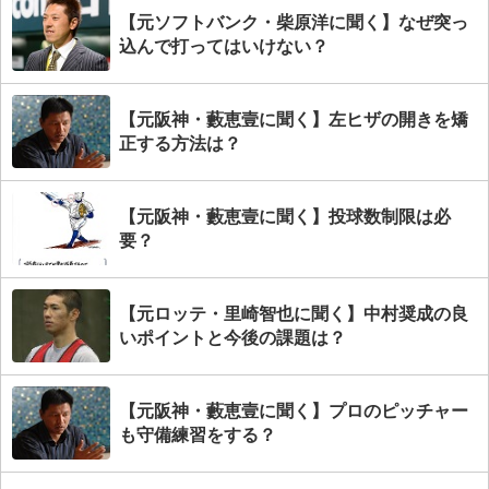
【元ソフトバンク・柴原洋に聞く】なぜ突っ
込んで打ってはいけない？
【元阪神・藪恵壹に聞く】左ヒザの開きを矯
正する方法は？
【元阪神・藪恵壹に聞く】投球数制限は必
要？
【元ロッテ・里崎智也に聞く】中村奨成の良
いポイントと今後の課題は？
【元阪神・藪恵壹に聞く】プロのピッチャー
も守備練習をする？