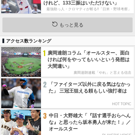
けれど、133三振はいただけない」
最強助っ人・クロマティが斬る!!「日米・野球考察」
もっと見る
アクセス数ランキング
1
廣岡達朗コラム「オールスター、面白
ければ何をやってもいいという発想は
大間違い」
廣岡達朗連載「やれ」と言える信念
2
「ファイターズ以外に戻る気はなかっ
た」 三冠王狙える頼もしい強打者は
HOT TOPIC
3
中日・大野雄大「『話す選手おらへん
な』と思ったら坂本勇人が来た！」／
オールスター