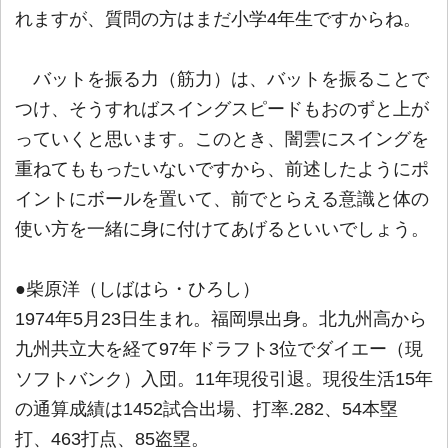
れますが、質問の方はまだ小学4年生ですからね。
バットを振る力（筋力）は、バットを振ることで
つけ、そうすればスイングスピードもおのずと上が
っていくと思います。このとき、闇雲にスイングを
重ねてももったいないですから、前述したようにポ
イントにボールを置いて、前でとらえる意識と体の
使い方を一緒に身に付けてあげるといいでしょう。
●柴原洋（しばはら・ひろし）
1974年5月23日生まれ。福岡県出身。北九州高から
九州共立大を経て97年ドラフト3位でダイエー（現
ソフトバンク）入団。11年現役引退。現役生活15年
の通算成績は1452試合出場、打率.282、54本塁
打、463打点、85盗塁。