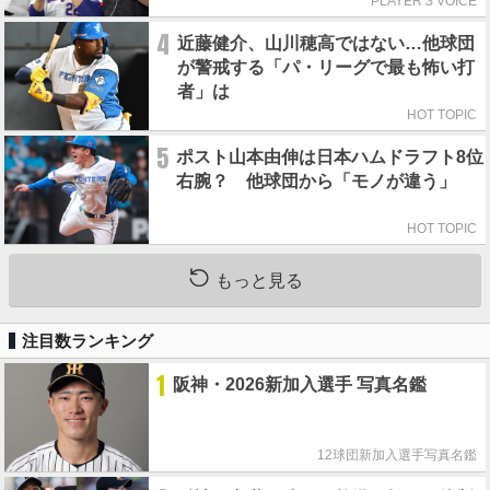
PLAYER'S VOICE
4
近藤健介、山川穂高ではない…他球団
が警戒する「パ・リーグで最も怖い打
者」は
HOT TOPIC
5
ポスト山本由伸は日本ハムドラフト8位
右腕？ 他球団から「モノが違う」
HOT TOPIC
もっと見る
注目数ランキング
1
阪神・2026新加入選手 写真名鑑
12球団新加入選手写真名鑑