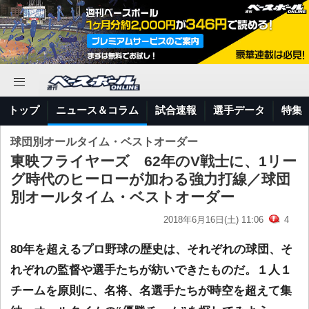
トップ
ニュース＆コラム
試合速報
選手データ
特集
球団別オールタイム・ベストオーダー
東映フライヤーズ 62年のV戦士に、1リー
グ時代のヒーローが加わる強力打線／球団
別オールタイム・ベストオーダー
2018年6月16日(土) 11:06
4
80年を超えるプロ野球の歴史は、それぞれの球団、そ
れぞれの監督や選手たちが紡いできたものだ。１人１
チームを原則に、名将、名選手たちが時空を超えて集