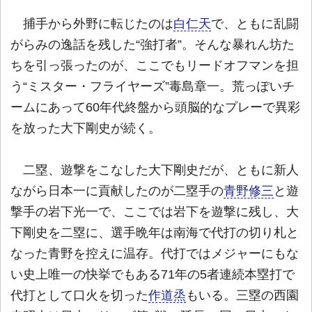
捕手から外野に転じたのは
白仁天
で、ともに乱闘
がらみの逸話を残した“強打者”。そんな暴れん坊た
ちを引っ張ったのが、ここでもリードオフマンを担
う“ミスター・フライヤーズ”毒島章一。荒っぽいチ
ームにあって60年代終盤から頭脳的なプレーで異彩
を放った大下剛史が続く。
二塁、遊撃をこなした大下剛史だが、ともに新人
ながら日本一に貢献したのが二塁手の
青野修三
と遊
撃手の岩下光一で、ここでは岩下を遊撃に残し、大
下剛史を二塁に、選手晩年は南海で代打の切り札と
なった青野を控えに温存。代打ではメジャーにもな
い史上唯一の快挙でもある71年の5者連続本塁打で
代打として口火を切った
作道烝
もいる。三塁の西園