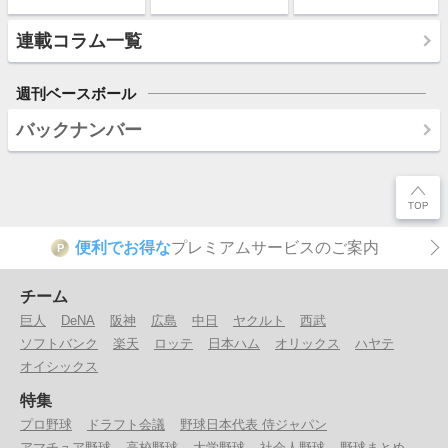
連載コラム一覧
週刊ベースボール
バックナンバー
便利でお得な
プレミアムサービスのご案内
P
チーム
巨人
DeNA
阪神
広島
中日
ヤクルト
西武
ソフトバンク
楽天
ロッテ
日本ハム
オリックス
ハヤテ
オイシックス
特集
プロ野球
ドラフト会議
野球日本代表 侍ジャパン
アマチュア野球
高校野球
大学野球
社会人野球
野球まとめ