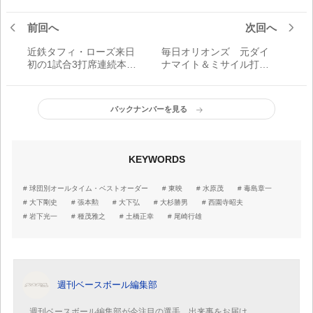
前回へ
次回へ
近鉄タフィ・ローズ来日
毎日オリオンズ 元ダイ
初の1試合3打席連続本塁
ナマイト＆ミサイル打線
打（2002年6月15日）
／球団別オールタイム・
ベストオーダー
バックナンバーを見る
KEYWORDS
球団別オールタイム・ベストオーダー
東映
水原茂
毒島章一
大下剛史
張本勲
大下弘
大杉勝男
西園寺昭夫
岩下光一
種茂雅之
土橋正幸
尾崎行雄
週刊ベースボール編集部
週刊ベースボール編集部が今注目の選手、出来事をお届け