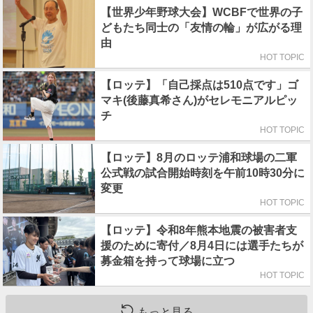
【世界少年野球大会】WCBFで世界の子
どもたち同士の「友情の輪」が広がる理
由
HOT TOPIC
【ロッテ】「自己採点は510点です」ゴ
マキ(後藤真希さん)がセレモニアルピッ
チ
HOT TOPIC
【ロッテ】8月のロッテ浦和球場の二軍
公式戦の試合開始時刻を午前10時30分に
変更
HOT TOPIC
【ロッテ】令和8年熊本地震の被害者支
援のために寄付／8月4日には選手たちが
募金箱を持って球場に立つ
HOT TOPIC
もっと見る