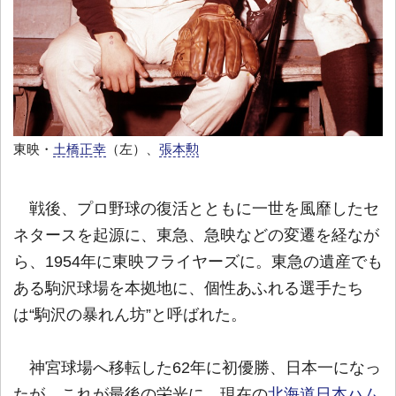
東映・
土橋正幸
（左）、
張本勲
戦後、プロ野球の復活とともに一世を風靡したセ
ネタースを起源に、東急、急映などの変遷を経なが
ら、1954年に東映フライヤーズに。東急の遺産でも
ある駒沢球場を本拠地に、個性あふれる選手たち
は“駒沢の暴れん坊”と呼ばれた。
神宮球場へ移転した62年に初優勝、日本一になっ
たが、これが最後の栄光に。現在の
北海道日本ハム