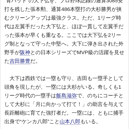
“青バット”の大下弘を、プロ野球記録の通算3085安
打を残した張本勲、通算486本塁打の大杉勝男が挟
むクリーンアップは最強クラス。ただ、1リーグ時
代は左翼手だった大下弘と、ほぼ一貫して左翼手だ
った張本が早くも重なる。ここでは大下弘を2リー
グ制となって守った中堅へ。大下に弾き出された外
野手が
阪神
との日本シリーズでMVP級の活躍を見せ
た
吉田勝豊
だ。
大下は西鉄では一塁も守り、吉田も一塁手として
頭角を現したが、一塁には大杉がいる。奇しくも1
リーグ時代の一塁手は
飯島滋弥
で、のちにコーチと
して大杉に「月に向かって打て！」の助言を与えて
長距離砲に育てた強打者だ。一塁には、ともに捕手
出身で“ケンカ八郎”こと
山本八郎
もいる。