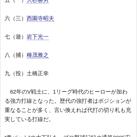
五（一）
大杉勝男
六（三）
西園寺昭夫
七（遊）
岩下光一
八（捕）
種茂雅之
九（投）土橋正幸
62年のV戦士に、1リーグ時代のヒーローが加わ
る強力打線となった。歴代の強打者はポジションが
重なることが多く、言い換えれば代打の切り札も充
実している打線だ。