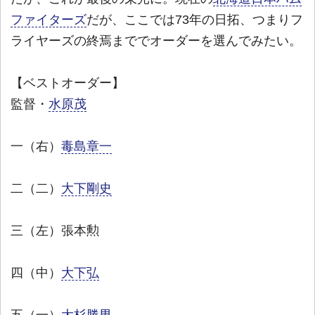
ファイターズ
だが、ここでは73年の日拓、つまりフ
ライヤーズの終焉まででオーダーを選んでみたい。
【ベストオーダー】
監督・
水原茂
一（右）
毒島章一
二（二）
大下剛史
三（左）張本勲
四（中）
大下弘