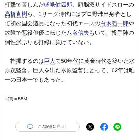
打撃で苦しんだ
嵯峨健四郎
、頭脳派サイドスローの
高橋直樹
ら、1リーグ時代にはプロ野球出身者とし
て初の国会議員になった初代エースの
白木義一郎
や
故障で悪役俳優に転じた
八名信夫
もいて、投手陣の
個性派ぶりも打線に負けていない。
指揮するのは
巨人
で50年代に黄金時代を築いた水
原茂監督。巨人を出た水原監督にとって、62年は唯
一の日本一でもあった。
写真＝BBM
この記事に注目！