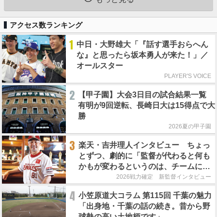
アクセス数ランキング
1
中日・大野雄大「『話す選手おらへん
な』と思ったら坂本勇人が来た！」／
オールスター
PLAYER'S VOICE
2
【甲子園】大会3日目の試合結果一覧
有明が9回逆転、長崎日大は15得点で大
勝
2026夏の甲子園
3
楽天・吉井理人インタビュー ちょっ
とずつ、劇的に「監督が代わると何も
かもが変わるというのは、チームにと
って良くないことなんです」
2026戦力確定 新監督インタビュー
4
小笠原道大コラム 第115回 千葉の魅力
「出身地・千葉の話の続き。昔から野
球熱の高い土地柄です」