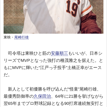
東映・
尾崎行雄
司令塔は東映ひと筋の
安藤順三
もいいが、日本シ
リーズでMVPとなった強打の種茂雅之を据えた。と
もにMVPに輝いた“江戸っ子投手”土橋正幸がエース
だ。
新人として初優勝を呼び込んだ“怪童”尾崎行雄、
最優秀防御率の
久保田治
、64年に21勝を挙げながら
翌65年までプロ野球記録となる90打席連続無安打と