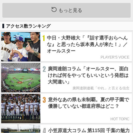
もっと見る
アクセス数ランキング
1
中日・大野雄大「『話す選手おらへん
な』と思ったら坂本勇人が来た！」／
オールスター
PLAYER'S VOICE
2
廣岡達朗コラム「オールスター、面白
ければ何をやってもいいという発想は
大間違い」
廣岡達朗連載「やれ」と言える信念
3
意外なあの県も未制覇。夏の甲子園で
優勝していない都道府県はどこ？
HOT TOPIC
4
小笠原道大コラム 第115回 千葉の魅力