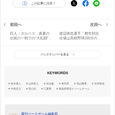
この記事に注目！
前回へ
次回へ
巨人・ガルベス 真夏の
渡辺侑也選手「都市対抗
伝統の一戦での“大乱闘”は
出場は高校野球2回分の喜
なぜ起こったのか？／平
び！」／JABA公式サポ・
成助っ人賛歌【プロ野球
成田沙耶加の熱視線！
死亡遊戯】
バックナンバーを見る
KEYWORDS
坂本勇人
山田哲人
別当薫
青田昇
池山隆寛
古田敦也
中島宏之
田口壮
江夏豊
都道府県別ドリームチーム
週刊ベースボール編集部