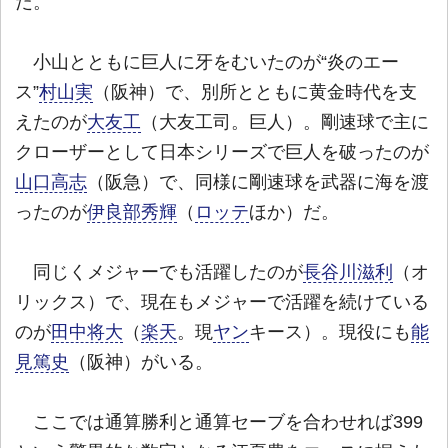
だ。
小山とともに巨人に牙をむいたのが“炎のエー
ス”
村山実
（阪神）で、別所とともに黄金時代を支
えたのが
大友工
（大友工司。巨人）。剛速球で主に
クローザーとして日本シリーズで巨人を破ったのが
山口高志
（阪急）で、同様に剛速球を武器に海を渡
ったのが
伊良部秀輝
（
ロッテ
ほか）だ。
同じくメジャーでも活躍したのが
長谷川滋利
（オ
リックス）で、現在もメジャーで活躍を続けている
のが
田中将大
（
楽天
。現
ヤン
キース）。現役にも
能
見篤史
（阪神）がいる。
ここでは通算勝利と通算セーブを合わせれば399