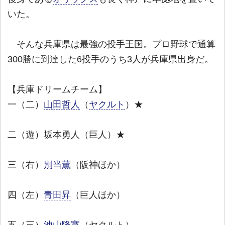
いた。
そんな兵庫県は最強の投手王国。プロ野球で通算
300勝に到達した6投手のうち3人が兵庫県出身だ。
【兵庫ドリームチーム】
一（二）
山田哲人
（
ヤクルト
）★
二（遊）坂本勇人（巨人）★
三（右）
別当薫
（阪神ほか）
四（左）
青田昇
（巨人ほか）
五（三）
池山隆寛
（ヤクルト）