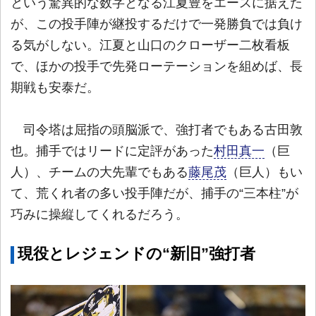
という驚異的な数字となる江夏豊をエースに据えた
が、この投手陣が継投するだけで一発勝負では負け
る気がしない。江夏と山口のクローザー二枚看板
で、ほかの投手で先発ローテーションを組めば、長
期戦も安泰だ。
司令塔は屈指の頭脳派で、強打者でもある古田敦
也。捕手ではリードに定評があった
村田真一
（巨
人）、チームの大先輩でもある
藤尾茂
（巨人）もい
て、荒くれ者の多い投手陣だが、捕手の“三本柱”が
巧みに操縦してくれるだろう。
現役とレジェンドの“新旧”強打者