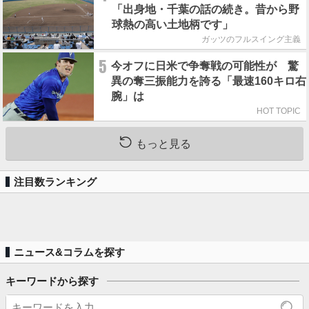
「出身地・千葉の話の続き。昔から野
球熱の高い土地柄です」
ガッツのフルスイング主義
5
今オフに日米で争奪戦の可能性が 驚
異の奪三振能力を誇る「最速160キロ右
腕」は
HOT TOPIC
もっと見る
注目数ランキング
ニュース&コラムを探す
キーワードから探す