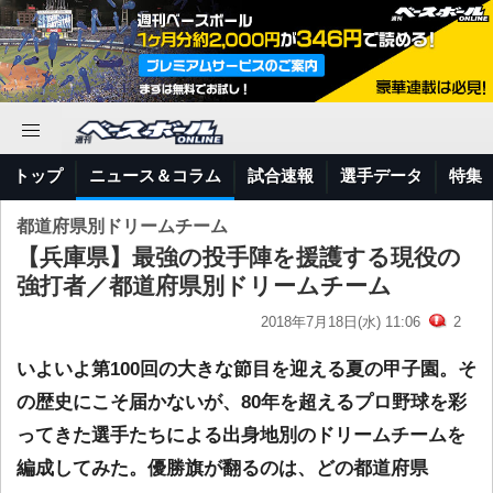
トップ
ニュース＆コラム
試合速報
選手データ
特集
都道府県別ドリームチーム
【兵庫県】最強の投手陣を援護する現役の
強打者／都道府県別ドリームチーム
2018年7月18日(水) 11:06
2
いよいよ第100回の大きな節目を迎える夏の甲子園。そ
の歴史にこそ届かないが、80年を超えるプロ野球を彩
ってきた選手たちによる出身地別のドリームチームを
編成してみた。優勝旗が翻るのは、どの都道府県