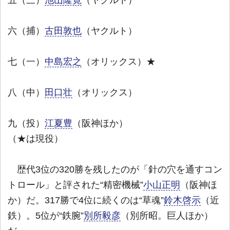
六（捕）
古田敦也
（ヤクルト）
七（一）
中島宏之
（オリックス）★
八（中）
田口壮
（オリックス）
九（投）
江夏豊
（阪神ほか）
（★は現役）
歴代3位の320勝を残したのが「針の穴を通すコン
トロール」と評された“精密機械”
小山正明
（阪神ほ
か）だ。317勝で4位に続くのは“草魂”
鈴木啓示
（近
鉄）。5位が“鉄腕”
別所毅彦
（別所昭。巨人ほか）