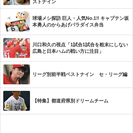
ストナイン
球場メシ探訪 巨人・人気No.1!! キャプテン坂
本勇人のからあげパラダイス弁当
川口和久の視点「1試合1試合を粗末にしない
広島と日本ハムの戦い方に注目」
リーグ別前半戦ベストナイン セ・リーグ編
【特集】都道府県別ドリームチーム