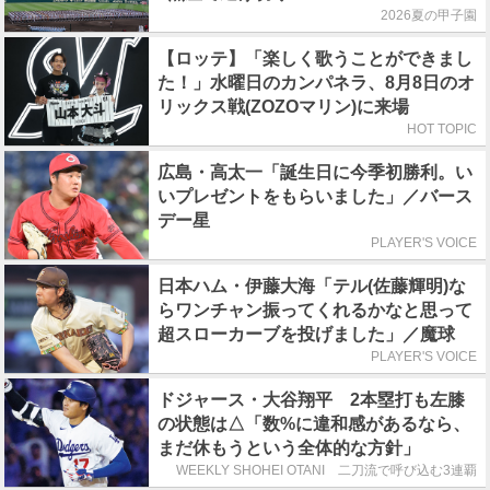
2026夏の甲子園
【ロッテ】「楽しく歌うことができまし
た！」水曜日のカンパネラ、8月8日のオ
リックス戦(ZOZOマリン)に来場
HOT TOPIC
広島・高太一「誕生日に今季初勝利。い
いプレゼントをもらいました」／バース
デー星
PLAYER'S VOICE
日本ハム・伊藤大海「テル(佐藤輝明)な
らワンチャン振ってくれるかなと思って
超スローカーブを投げました」／魔球
PLAYER'S VOICE
ドジャース・大谷翔平 2本塁打も左膝
の状態は△「数%に違和感があるなら、
まだ休もうという全体的な方針」
WEEKLY SHOHEI OTANI 二刀流で呼び込む3連覇