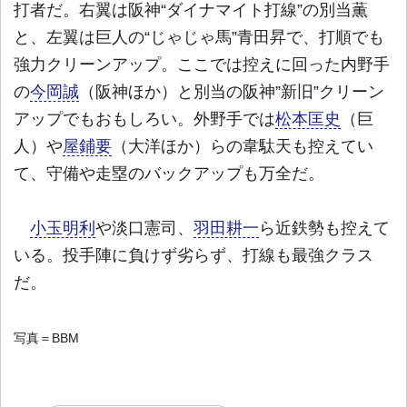
打者だ。右翼は阪神“ダイナマイト打線”の別当薫
と、左翼は巨人の“じゃじゃ馬”青田昇で、打順でも
強力クリーンアップ。ここでは控えに回った内野手
の
今岡誠
（阪神ほか）と別当の阪神”新旧”クリーン
アップでもおもしろい。外野手では
松本匡史
（巨
人）や
屋鋪要
（大洋ほか）らの韋駄天も控えてい
て、守備や走塁のバックアップも万全だ。
小玉明利
や淡口憲司、
羽田耕一
ら近鉄勢も控えて
いる。投手陣に負けず劣らず、打線も最強クラス
だ。
写真＝BBM