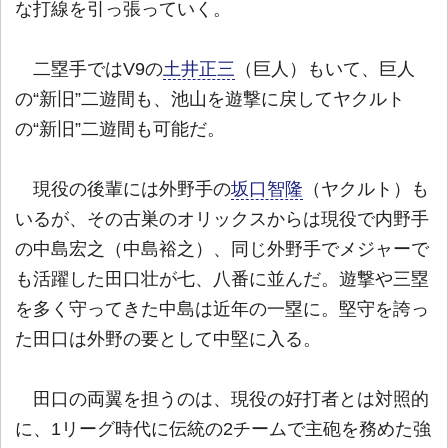
な打線を引っ張っていく。
二塁手ではV9の
土井正三
（巨人）もいて、巨人
の“新旧”二遊間も、池山を遊撃に戻してヤクルト
の“新旧”二遊間も可能だ。
現役の後輩には外野手の
坂口智隆
（ヤクルト）も
いるが、その古巣のオリックスからは現役で内野手
の中島宏之（中島裕之）、同じ外野手でメジャーで
も活躍した田口壮が七、八番に並んだ。遊撃や三塁
を多く守ってきた中島は近年の一塁に。堅守を誇っ
た田口は外野の要として中堅に入る。
田口の両翼を担うのは、現役の好打者とは対照的
に、1リーグ時代に伝統の2チームで主砲を務めた強