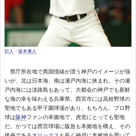
巨人
・
坂本勇人
県庁所在地で異国情緒が漂う神戸のイメージが強
いが、北は日本海、南は瀬戸内海に挟まれ、その瀬
戸内海には淡路島もあって、大都会の神戸でも新鮮
な海の幸を味わえる兵庫県。西宮市には高校野球の
聖地でもある甲子園球場があり、もちろん、プロ野
球は
阪神
ファンの本拠地で、虎党にとっても聖地
だ。かつては西宮球場に阪急も本拠地を構え、その
後身である
オリックス
も長く神戸に本拠地を置いて