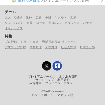
便利でお得な
プレミアムサービスのご案内
P
チーム
巨人
DeNA
阪神
広島
中日
ヤクルト
西武
ソフトバンク
楽天
ロッテ
日本ハム
オリックス
ハヤテ
オイシックス
特集
プロ野球
ドラフト会議
野球日本代表 侍ジャパン
アマチュア野球
高校野球
大学野球
社会人野球
野球まとめ
プレミアムサービス
よくある質問
サイトマップ
利用規約
広告募集
プライバシーポリシー
©NetDreamers
©ベースボール・マガジン社