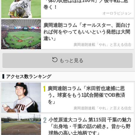
「体の状態はほぼ100%」／後半戦に息
巻く！
オーロラビジョン
廣岡達朗コラム「オールスター、面白け
れば何をやってもいいという発想は大間
違い」
廣岡達朗連載「やれ」と言える信念
もっと見る
アクセス数ランキング
1
廣岡達朗コラム「米田哲也逮捕に思
う。球宴をもう1試合開催でOB救済
を」
廣岡達朗連載「やれ」と言える信念
2
小笠原道大コラム 第115回 千葉の魅力
「出身地・千葉の話の続き。昔から野
球熱の高い土地柄です」