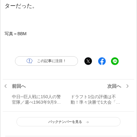
ターだった。
写真＝BBM
この記事に注目！
前回へ
次回へ
中日─巨人戦に150人の警
ドラフト1位の評価は不
官隊／週べ1963年9月9日
動！準々決勝で1大会「甲
増大号
子園三方向」弾を放った
大阪桐蔭・藤原恭大
バックナンバーを見る