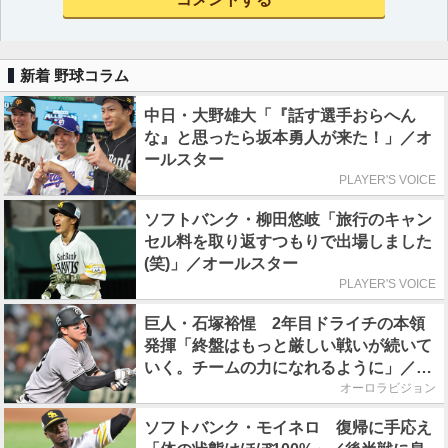
新着 野球コラム
中日・大野雄大「『話す選手おらへん
な』と思ったら坂本勇人が来た！」／オ
ールスター
PLAYER'S VOICE
ソフトバンク・柳田悠岐「旅行のキャン
セル料を取り返すつもりで出場しました
(笑)」／オールスター
PLAYER'S VOICE
巨人・石塚裕惺 2年目ドライチの本領
発揮「終盤はもっと厳しい戦いが続いて
いく。チームの力になれるように」／後
半戦に息巻く！
オーロラビジョン
ソフトバンク・モイネロ 復帰に手応え