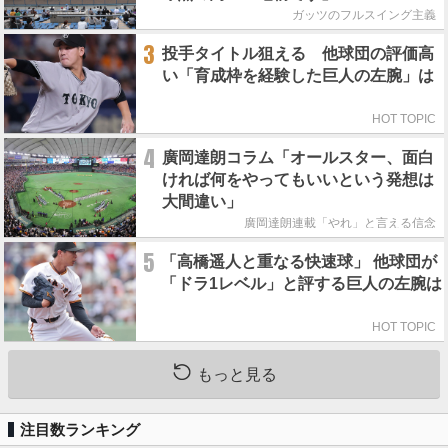
ガッツのフルスイング主義
3
投手タイトル狙える 他球団の評価高
い「育成枠を経験した巨人の左腕」は
HOT TOPIC
4
廣岡達朗コラム「オールスター、面白
ければ何をやってもいいという発想は
大間違い」
廣岡達朗連載「やれ」と言える信念
5
「高橋遥人と重なる快速球」 他球団が
「ドラ1レベル」と評する巨人の左腕は
HOT TOPIC
もっと見る
注目数ランキング