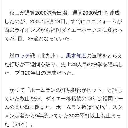
秋山が通算2000試合出場、通算2000安打を達成
したのが、2000年8月18日。すでにユニフォームが
西武ライオンズから福岡ダイエーホークスに変わっ
て7年目、38歳となっていた。
対
ロッテ
戦（北九州）。
黒木知宏
の速球をとらえ
た打球が三遊間を破り、史上28人目の快挙を達成し
た。プロ20年目の達成だった。
かつて「ホームランの打ち損ねがヒット」と話し
ていた秋山だが、ダイエー移籍後の94年は福岡ドー
ムの高い壁に阻まれ、ホームラン数は伸びず、スタ
メン定着から9年続いていた30本塁打以上も止まっ
た（24本）。