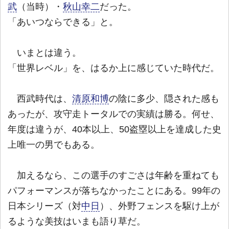
武
（当時）・
秋山幸二
だった。
「あいつならできる」と。
いまとは違う。
「世界レベル」を、はるか上に感じていた時代だ。
西武時代は、
清原和博
の陰に多少、隠された感も
あったが、攻守走トータルでの実績は勝る。何せ、
年度は違うが、40本以上、50盗塁以上を達成した史
上唯一の男でもある。
加えるなら、この選手のすごさは年齢を重ねても
パフォーマンスが落ちなかったことにある。99年の
日本シリーズ（対
中日
）、外野フェンスを駆け上が
るような美技はいまも語り草だ。