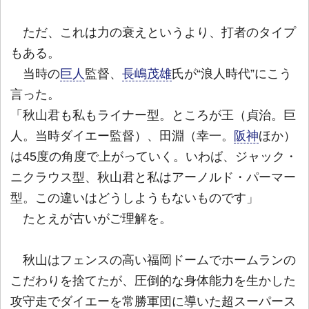
ただ、これは力の衰えというより、打者のタイプ
もある。
当時の
巨人
監督、
長嶋茂雄
氏が“浪人時代”にこう
言った。
「秋山君も私もライナー型。ところが王（貞治。巨
人。当時ダイエー監督）、田淵（幸一。
阪神
ほか）
は45度の角度で上がっていく。いわば、ジャック・
ニクラウス型、秋山君と私はアーノルド・パーマー
型。この違いはどうしようもないものです」
たとえが古いがご理解を。
秋山はフェンスの高い福岡ドームでホームランの
こだわりを捨てたが、圧倒的な身体能力を生かした
攻守走でダイエーを常勝軍団に導いた超スーパース