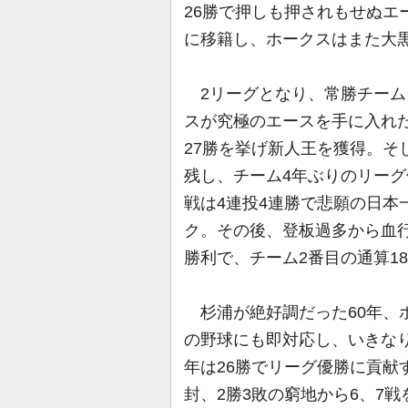
26勝で押しも押されもせぬエ
に移籍し、ホークスはまた大
2リーグとなり、常勝チーム
スが究極のエースを手に入れた
27勝を挙げ新人王を獲得。そし
残し、チーム4年ぶりのリー
戦は4連投4連勝で悲願の日本
ク。その後、登板過多から血行
勝利で、チーム2番目の通算1
杉浦が絶好調だった60年、
の野球にも即対応し、いきなり
年は26勝でリーグ優勝に貢献
封、2勝3敗の窮地から6、7