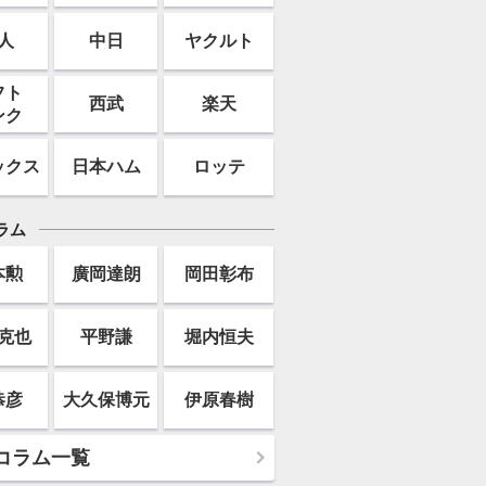
人
中日
ヤクルト
フト
西武
楽天
ンク
ックス
日本ハム
ロッテ
ラム
本勲
廣岡達朗
岡田彰布
克也
平野謙
堀内恒夫
恭彦
大久保博元
伊原春樹
コラム一覧