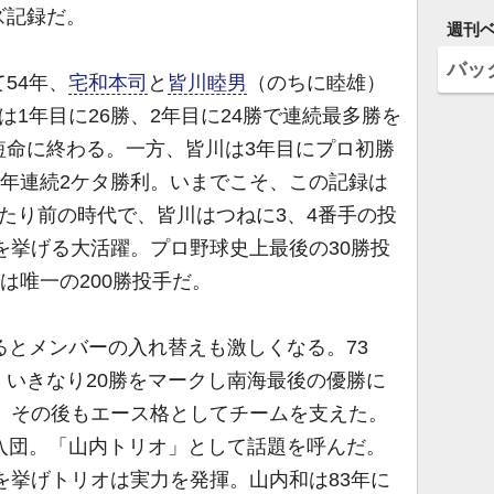
ズ記録だ。
週刊
バッ
54年、
宅和本司
と
皆川睦男
（のちに睦雄）
は1年目に26勝、2年目に24勝で連続最多勝を
短命に終わる。一方、皆川は3年目にプロ初勝
8年連続2ケタ勝利。いまでこそ、この記録は
たり前の時代で、皆川はつねに3、4番手の投
勝を挙げる大活躍。プロ野球史上最後の30勝投
は唯一の200勝投手だ。
るとメンバーの入れ替えも激しくなる。73
。いきなり20勝をマークし南海最後の優勝に
た。その後もエース格としてチームを支えた。
入団。「山内トリオ」として話題を呼んだ。
利を挙げトリオは実力を発揮。山内和は83年に