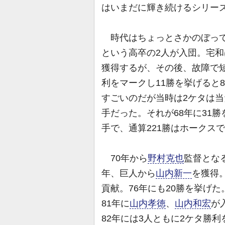
はいまだに輝き続けるシリー
時代はちょっとさかのぼって
という高卒の2人が入団。宅和
獲得するが、その後、故障で
利をマークし11勝を挙げると
すごいのだが当時は2ケタは当
手だった。それが68年に31
手で、通算221勝はホークスで
70年から
野村克也
監督とな
年、巨人から
山内新一
を獲得
貢献。76年にも20勝を挙げ
81年に
山内孝徳
、
山内和宏
が
82年には3人ともに2ケタ勝