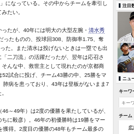
手」になっている。その中からチームを牽引し
注目
てみたい。
ったが、40年には明大の大型左腕・
清水秀
だったものの、投球回308、防御率1.75、奪
なった。また清水は投げないときは一塁でも出
に「二刀流」の活躍だったが、翌年は応召さ
。そんな中、救世主として現れたのが京都商
は52試合に投げ、チーム43勝の中、25勝をマ
ニュ
が、肺病を患っており、43年は登板がないまま7
キーワ
た。
46～49年）は2度の優勝を果たしているが、
チーム
のちに毅彦）。46年の初優勝時は19勝をマー
広
勝を獲得。2度目の優勝の48年もチーム最多の