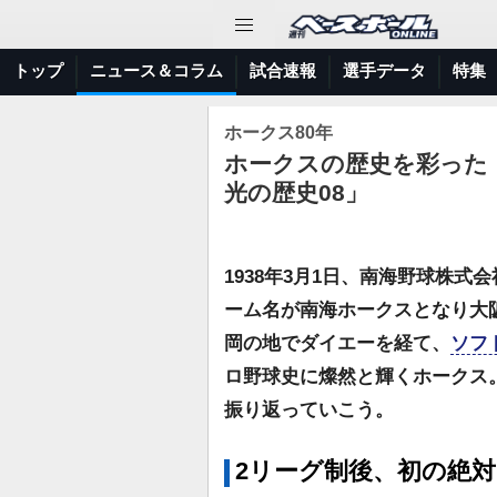
トップ
ニュース＆コラム
試合速報
選手データ
特集
ホークス80年
ホークスの歴史を彩った
光の歴史08」
1938年3月1日、南海野球株式
ーム名が南海ホークスとなり大
岡の地でダイエーを経て、
ソフ
ロ野球史に燦然と輝くホークス。
振り返っていこう。
2リーグ制後、初の絶