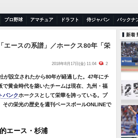
プロ野球
アマチュア
ドラフト
侍ジャパン
バックナ
新着
「エースの系譜」／ホークス80年「栄
2018年8月17日(金) 11:04
2
会社が設立されたから80年が経過した。47年にチ
阪で黄金時代を築いたチームは現在、九州・福
トバンク
ホークスとして栄華を誇っている。プ
その栄光の歴史を週刊ベースボールONLINEで
対的エース・杉浦