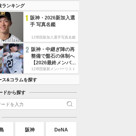
数ランキング
1
阪神・2026新加入選
手 写真名鑑
12球団新加入選手写真名鑑
2
阪神・中継ぎ陣の再
整備で盤石の体制へ
【2026最終メンバー
リスト】
12球団最新メンバーリスト
ース&コラムを探す
ードから探す
島
阪神
DeNA