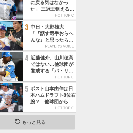
に戻る気はなかっ
た」 三冠王狙える頼
もしい強打者は
HOT TOPIC
3
中日・大野雄大
「『話す選手おらへ
んな』と思ったら坂
本勇人が来た！」／
PLAYER'S VOICE
オールスター
4
近藤健介、山川穂高
ではない…他球団が
警戒する「パ・リー
グで最も怖い打者」
HOT TOPIC
は
5
ポスト山本由伸は日
本ハムドラフト8位右
腕？ 他球団から
「モノが違う」
HOT TOPIC
もっと見る