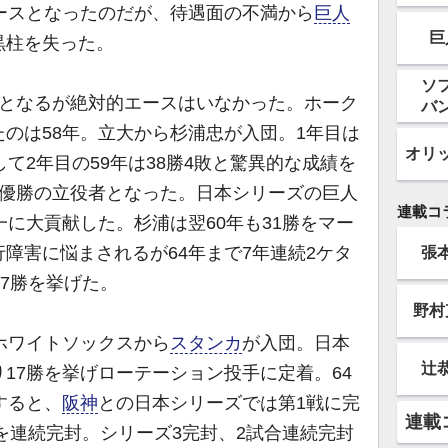
ースとなったのだが、待遇面の不満から
巨人
巨
黒柱を失った。
ソ
となるが絶対的エースはいなかった。ホーク
バ
のは58年。立大から杉浦忠が入団。1年目は
オリ
て2年目の59年は38勝4敗と驚異的な成績を
グ優勝の立役者となった。日本シリーズの巨人
連載コ
一に大貢献した。杉浦は翌60年も31勝をマー
張
障害に悩まされるが64年まで7年連続2ケタ
87勝を挙げた。
野村
ホワイトソックスから
スタンカ
が入団。日本
辻
17勝を挙げローテーション投手に定着。64
すると、
阪神
との日本シリーズでは第1戦に完
連載
戦を連続完封。シリーズ3完封、2試合連続完封