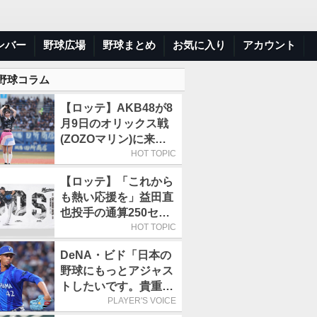
ンバー
野球広場
野球まとめ
お気に入り
アカウント
 野球コラム
【ロッテ】AKB48が8
月9日のオリックス戦
(ZOZOマリン)に来場
／佐藤綺星「一番の思
HOT TOPIC
い出に」
【ロッテ】「これから
も熱い応援を」益田直
也投手の通算250セー
ブ記念グッズ第2弾が
HOT TOPIC
販売開始
DeNA・ビド「日本の
野球にもっとアジャス
トしたいです。貴重な
経験になると思いま
PLAYER'S VOICE