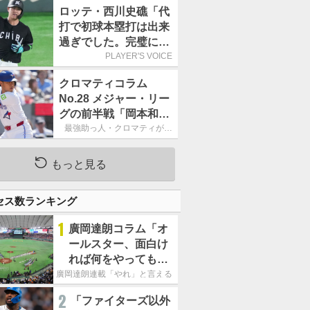
す」／日本球界
ロッテ・西川史礁「代
打で初球本塁打は出来
過ぎでした。完璧に打
てたと思います」／球
PLAYER'S VOICE
宴初打席本塁打
クロマティコラム
No.28 メジャー・リー
グの前半戦「岡本和真
の奮闘は誇らしいけれ
最強助っ人・クロマティが斬
る!!「日米・野球考察」
ど、133三振はいただ
けない」
もっと見る
セス数ランキング
1
廣岡達朗コラム「オ
ールスター、面白け
れば何をやってもい
いという発想は大間
廣岡達朗連載「やれ」と言える信念
違い」
2
「ファイターズ以外