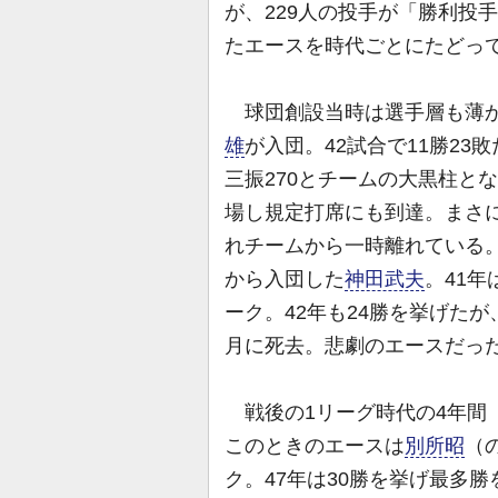
が、229人の投手が「勝利投
たエースを時代ごとにたどっ
球団創設当時は選手層も薄か
雄
が入団。42試合で11勝23敗
三振270とチームの大黒柱と
場し規定打席にも到達。まさ
れチームから一時離れている
から入団した
神田武夫
。41年
ーク。42年も24勝を挙げた
月に死去。悲劇のエースだっ
戦後の1リーグ時代の4年間（
このときのエースは
別所昭
（
ク。47年は30勝を挙げ最多