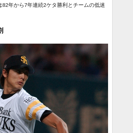
は82年から7年連続2ケタ勝利とチームの低迷
割