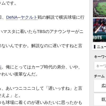
ラムです。
日、
DeNA
─
ヤクルト
戦の解説で横浜球場に行
ハマスタに着いたらTBSのアナウンサーがニ
来ないんですか。解説なのに遅いですねと言
ニュ
キーワ
祐
。俺にとってはカープ時代の弟分、いや、
かわいい後輩なんだ。
チーム
広
、あいつニコニコして「遅いっすね」と言
せえよ」と。
巨
も球場に着くのが遅いみたいに思ったかも