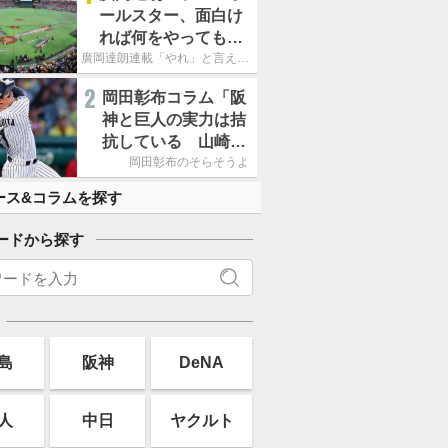
ールスター、面白け
れば何をやってもい
いという発想は大間
廣岡達朗連載「やれ」と言える信念
違い」
2
岡田彰布コラム「阪
神と巨人の実力は拮
抗している 山崎、
小笠原の存在は大き
岡田彰布のそらそうよ
い」
ース&コラムを探す
ードから探す
島
阪神
DeNA
人
中日
ヤクルト