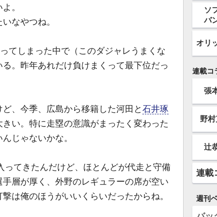
ないよ。
ソ
バ
たいなやつね。
オリ
行ってしまった中で（このダジャレうまくな
いる。昨年あれだけ負けまくって最下位だっ
連載コ
張
ど、今季、広島から移籍した河田と
石井琢
野村
大きい。特に走塁の意識がまったく変わった
いんじゃないかな。
辻
に入ってきたんだけど、ほとんどが代走と守備
連載
選手層が厚く、外野のレギュラーの席が空い
打撃は俺のほうがいいくらいだったからね。
週刊
バッ