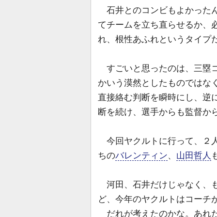
石井とのコンビもよかったん
てチームを立ち直らせるか、
れ、根性あふれというタイプ
すごいと思ったのは、三塁コ
かいう漠然としたものではな
直接絡む判断を瞬時にし、逆
断を続け、選手からも監督か
今回ヤクルトに行って、２人
ちの
バレンティン
、
山田哲人
河田、石井だけじゃなく、
ど、今年のヤクルトはコーチ
だれが考えたのかな。あれだ