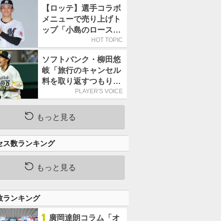
持って球場に立つ
【ロッテ】選手コラボ
メニューで売り上げト
ップ「小島のロースト
ビーフ丼」が4年連続
HOT TOPIC
で1万食を突破
ソフトバンク・柳田悠
岐「旅行のキャンセル
料を取り返すつもりで
出場しました(笑)」／
PLAYER'S VOICE
オールスター
もっと見る
セス数ランキング
もっと見る
数ランキング
1
廣岡達朗コラム「オ