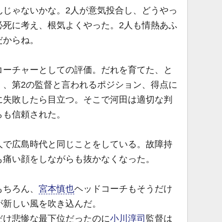
じゃないかな。2人が意気投合し、どうやっ
必死に考え、根気よくやった。2人も情熱あふ
だからね。
ーチャーとしての評価。だれを育てた、と
く、第2の監督と言われるポジション、得点に
に失敗したら目立つ。そこで河田は適切な判
らも信頼された。
で広島時代と同じことをしている。故障持
も痛い顔をしながらも抜かなくなった。
もちろん、
宮本慎也
ヘッドコーチもそうだけ
が新しい風を吹き込んだ。
け悲惨な最下位だったのに
小川淳司
監督は