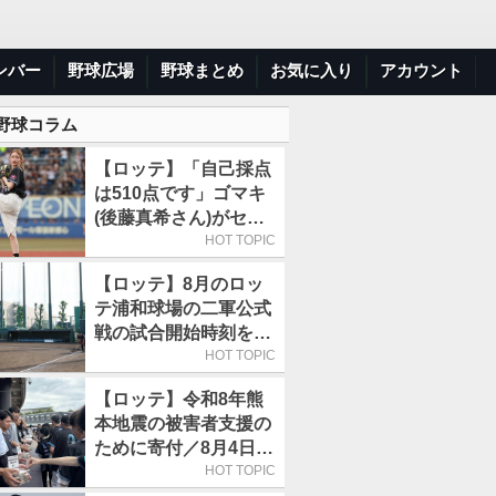
ンバー
野球広場
野球まとめ
お気に入り
アカウント
 野球コラム
【ロッテ】「自己採点
は510点です」ゴマキ
(後藤真希さん)がセレ
モニアルピッチ
HOT TOPIC
【ロッテ】8月のロッ
テ浦和球場の二軍公式
戦の試合開始時刻を午
前10時30分に変更
HOT TOPIC
【ロッテ】令和8年熊
本地震の被害者支援の
ために寄付／8月4日に
は選手たちが募金箱を
HOT TOPIC