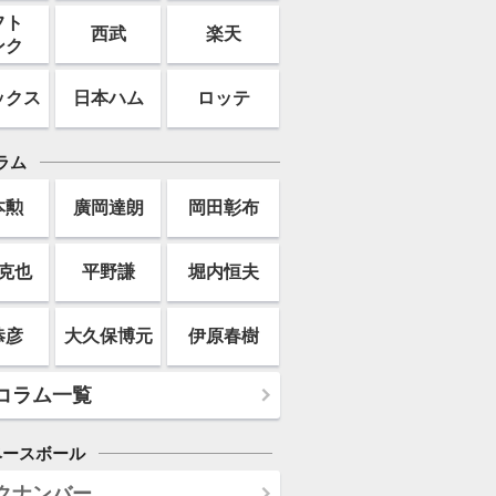
フト
西武
楽天
ンク
ックス
日本ハム
ロッテ
ラム
本勲
廣岡達朗
岡田彰布
克也
平野謙
堀内恒夫
恭彦
大久保博元
伊原春樹
コラム一覧
ベースボール
クナンバー