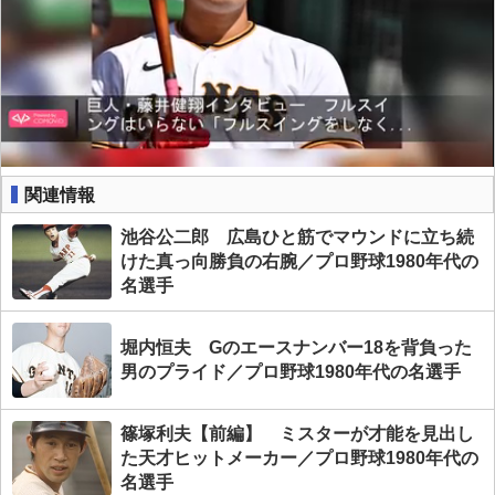
関連情報
池谷公二郎 広島ひと筋でマウンドに立ち続
けた真っ向勝負の右腕／プロ野球1980年代の
名選手
堀内恒夫 Gのエースナンバー18を背負った
男のプライド／プロ野球1980年代の名選手
篠塚利夫【前編】 ミスターが才能を見出し
た天才ヒットメーカー／プロ野球1980年代の
名選手