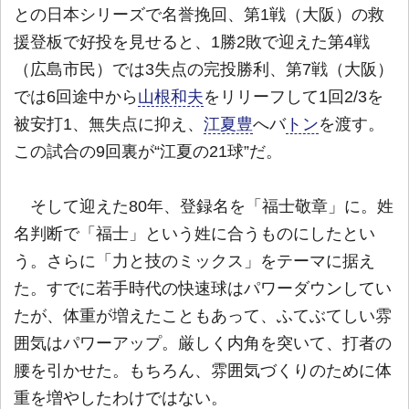
との日本シリーズで名誉挽回、第1戦（大阪）の救
援登板で好投を見せると、1勝2敗で迎えた第4戦
（広島市民）では3失点の完投勝利、第7戦（大阪）
では6回途中から
山根和夫
をリリーフして1回2/3を
被安打1、無失点に抑え、
江夏豊
へバ
トン
を渡す。
この試合の9回裏が“江夏の21球”だ。
そして迎えた80年、登録名を「福士敬章」に。姓
名判断で「福士」という姓に合うものにしたとい
う。さらに「力と技のミックス」をテーマに据え
た。すでに若手時代の快速球はパワーダウンしてい
たが、体重が増えたこともあって、ふてぶてしい雰
囲気はパワーアップ。厳しく内角を突いて、打者の
腰を引かせた。もちろん、雰囲気づくりのために体
重を増やしたわけではない。