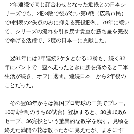
2年連続で同じ顔合わせとなった近鉄との日本シ
リーズでも、2勝3敗で後がない第6戦（広島市民）
で9回表の2失点のみに抑える完投勝利。79年に続い
て、シリーズの流れを引き戻す貴重な勝ち星を完投
で挙げる活躍で、2度の日本一に貢献した。
翌81年には2年連続2ケタとなる12勝も、続く82
年にバントで一塁へ走ったときに腰を痛めると二軍
生活が続き、オフに退団。連続日本一から2年後の
ことだった。
その翌83年からは韓国プロ野球の三美でプレー。
100試合制のうち60試合に登板すると、30勝16敗6
セーブ、36完投という驚異的な数字を残す。見頃を
終えた満開の花は散ったかに見えたが、まさに“狂