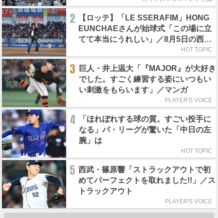
2
【ロッテ】「LE SSERAFIM」HONG
EUNCHAEさんが始球式「この場に立
てて本当にうれしい」／8月5日の西武
戦（ZOZOマリン）
HOT TOPIC
3
巨人・井上温大「『MAJOR』が大好き
でした。すごく練習する姿にいつもい
い刺激をもらいます」／マンガ
PLAYER'S VOICE
4
「ほれぼれする球の質。すごい投手に
なる」パ・リーグが驚いた「中日の左
腕」は
HOT TOPIC
5
西武・篠原響「ストラックアウトで初
めてパーフェクトを取れました!!」／ス
トラックアウト
PLAYER'S VOICE