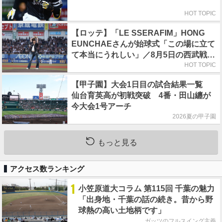
HOT TOPIC
【ロッテ】「LE SSERAFIM」HONG
EUNCHAEさんが始球式「この場に立て
て本当にうれしい」／8月5日の西武戦
（ZOZOマリン）
HOT TOPIC
【甲子園】大会1日目の試合結果一覧
仙台育英高が初戦突破 4番・田山纏が
今大会1号アーチ
2026夏の甲子園
もっと見る
アクセス数ランキング
1
小笠原道大コラム 第115回 千葉の魅力
「出身地・千葉の話の続き。昔から野
球熱の高い土地柄です」
ガッツのフルスイング主義