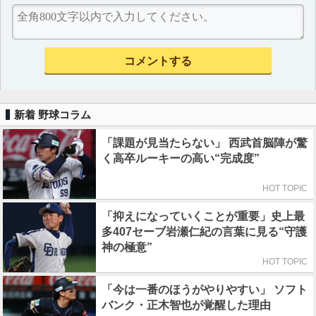
新着 野球コラム
「課題が見当たらない」 西武首脳陣が驚
く高卒ルーキーの高い“完成度”
HOT TOPIC
「抑えになっていくことが重要」史上最
多407セーブ岩瀬仁紀の言葉に見る“守護
神の極意”
HOT TOPIC
「今は一番のほうがやりやすい」 ソフト
バンク・正木智也が覚醒した理由