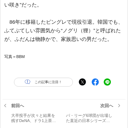
い咲き”だった。
86年に移籍したピングレで現役引退。韓国でも、
ふてぶてしい雰囲気から“ノグリ（狸）”と呼ばれた
が、ふだんは物静かで、家族思いの男だった。
写真＝BBM
この記事に注目！
前回へ
次回へ
大卒投手が次々と結果を
パ・リーグ6球団が出場し
残すDeNA、ドラ1上茶谷
た直近の日本シリーズ
は果たして
は？