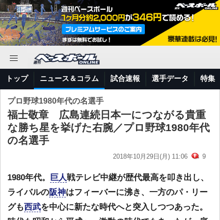
トップ
ニュース＆コラム
試合速報
選手データ
特集
プロ野球1980年代の名選手
福士敬章 広島連続日本一につながる貴重
な勝ち星を挙げた右腕／プロ野球1980年代
の名選手
2018年10月29日(月) 11:06
9
1980年代。
巨人
戦テレビ中継が歴代最高を叩き出し、
ライバルの
阪神
はフィーバーに沸き、一方のパ・リー
グも
西武
を中心に新たな時代へと突入しつつあった。