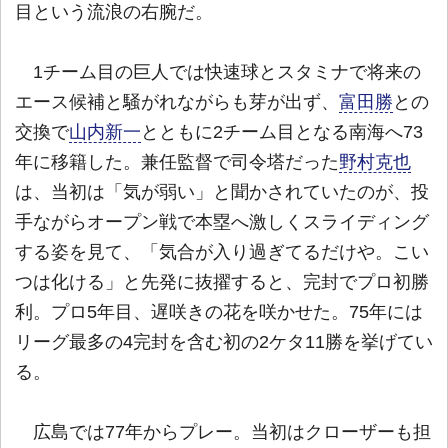
目という流浪の右腕だ。
1チーム目の巨人では快速球とスタミナで将来の
エース候補と騒がれながらも芽が出ず、
富田勝
との
交換で
山内新一
とともに2チーム目となる南海へ73
年に移籍した。兼任監督で司令塔だった
野村克也
は、当初は「気が弱い」と聞かされていたのが、投
手ながらオープン戦で本塁へ激しくスライディング
する姿を見て、「気合が入り過ぎてるだけや。こい
つは化ける」と先発に抜擢すると、完封でプロ初勝
利。プロ5年目、遅咲きの花を咲かせた。75年には
リーグ最多の4完封を含む初の2ケタ11勝を挙げてい
る。
広島では77年からプレー。当初はクローザーも担