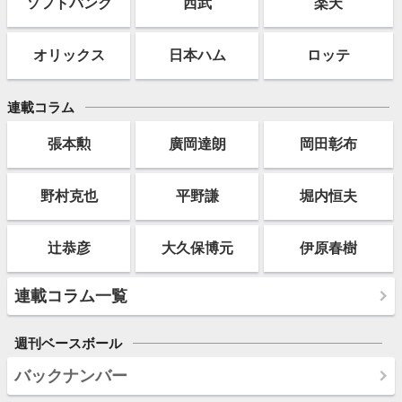
ソフト
バンク
西武
楽天
オリックス
日本ハム
ロッテ
連載コラム
張本勲
廣岡達朗
岡田彰布
野村克也
平野謙
堀内恒夫
辻恭彦
大久保博元
伊原春樹
連載コラム一覧
週刊ベースボール
バックナンバー