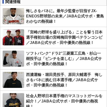
関連情報
悔しさをバネに。最年少監督が目指すJX-
ENEOS野球部の未来／JABA公式サポ・豊島
わかなの熱視線！
「宮崎の野球を盛り上げる」ことを誓う日本
選手権初出場の宮崎梅田学園ベテランコンビ
／JABA公式サポ・田中優美の熱視線！
ソフトバンク“ドラ2”三菱重工広島・杉山一
樹投手は「ピンチを楽しむ」／JABA公式サ
ポ・田中優美の熱視線！
西濃運輸・堀田晃投手、原田大輔選手 悔し
さをバネに挑む日本選手権／JABA公式サ
ポ・田中優美の熱視線！
社会人野球日本選手権のマスコットガールを
紹介！／JABA公式サポ・田中優美の熱視
線！