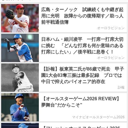
広島・ターノック 試練続くも中継ぎ起
用に光明 故障からの復帰期す／助っ人
前半戦通信簿
オーロラビジョン
日本ハム・細川凌平 一打席一打席大切
に挑む 「どんな打席も何か意味のある
打席にしたい」／後半戦に息巻く！
オーロラビジョン
【訃報】板東英二氏が86歳で死去 甲子
園1大会83奪三振は最多記録 プロでは
中日で抑えのパイオニア的存在
訃報
【オールスターゲーム2026 REVIEW】
夢舞台“だからこそ”
マイナビオールスターゲーム2026