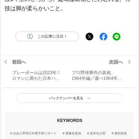
技は脚が柔らかいこと。
この記事に注目！
前回へ
次回へ
プレーボールは2023年！
プロ野球事件の真相、
ロマンに満ちた日本ハム
1964年編／週べ1964年11
の新球場建設
月2日号
バックナンバーを見る
KEYWORDS
社会人野球日本選手権リポート
齋藤友貴哉
坂本光士郎
奥村政稔