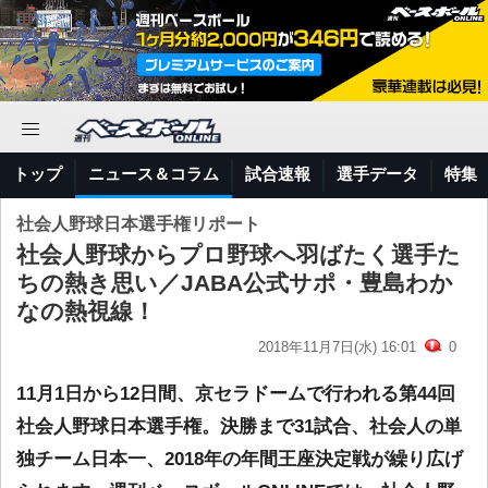
トップ
ニュース＆コラム
試合速報
選手データ
特集
社会人野球日本選手権リポート
社会人野球からプロ野球へ羽ばたく選手た
ちの熱き思い／JABA公式サポ・豊島わか
なの熱視線！
2018年11月7日(水) 16:01
0
11月1日から12日間、京セラドームで行われる第44回
社会人野球日本選手権。決勝まで31試合、社会人の単
独チーム日本一、2018年の年間王座決定戦が繰り広げ