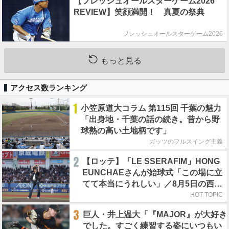
【フレッシュオールスターゲーム2026
REVIEW】笑顔満開！ 真夏の祭典
フレッシュオールスターゲーム2026
もっと見る
アクセス数ランキング
1
小笠原道大コラム 第115回 千葉の魅力
「出身地・千葉の話の続き。昔から野
球熱の高い土地柄です」
ガッツのフルスイング主義
2
【ロッテ】「LE SSERAFIM」HONG
EUNCHAEさんが始球式「この場に立
てて本当にうれしい」／8月5日の西武
戦（ZOZOマリン）
HOT TOPIC
3
巨人・井上温大「『MAJOR』が大好き
でした。すごく練習する姿にいつもい