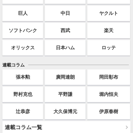
巨人
中日
ヤクルト
ソフト
バンク
西武
楽天
オリックス
日本ハム
ロッテ
連載コラム
張本勲
廣岡達朗
岡田彰布
野村克也
平野謙
堀内恒夫
辻恭彦
大久保博元
伊原春樹
連載コラム一覧