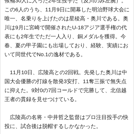
候補30人に入った2年生投手だ（及川のみ左腕）。
この6人のうち、11月9日に開幕した明治野球大会に
唯一、名乗りを上げたのは星稜高・奥川である。奥
川は9月に宮崎で開催されたU-18アジア選手権の代
表にも2年生でただ一人入り、銅メダルを獲得。今
春、夏の甲子園にも出場しており、経験、実績にお
いて同世代でNo.1の逸材である。
11月10日、広陵高との2回戦。先発した奥川は中
国大会優勝の打線を散発3安打、11奪三振で無失点
に抑えた。9対0の7回コールドで完勝して、北信越
王者の貫録を見せつけている。
広陵高の名将・中井哲之監督はプロ注目投手の快
投に、試合後は脱帽するしかなかった。