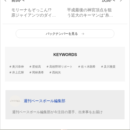
モリーナもぞっこん!?
平成最後の神宮頂点を狙
原ジャイアンツのダイヤ
う近大のキーマンは“糸井
の原石
嘉男二世”
バックナンバーを見る
KEYWORDS
奥川恭伸
星稜高
高校野球リポート
佐々木朗希
及川雅貴
井上広輝
岡林勇希
西純矢
週刊ベースボール編集部
週刊ベースボール編集部が今注目の選手、出来事をお届け