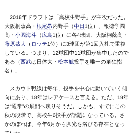
2018年ドラフトは「高校生野手」が主役だった。
大阪桐蔭高・
根尾昂
内野手（
中日
1位）、報徳学園
高・
小園海斗
（
広島
1位）に各4球団、大阪桐蔭高・
藤原恭大
（
ロッテ
1位）に3球団が第1回入札で重複
している。つまり、12球団中11球団が集中したので
ある（
西武
は日体大・
松本航
投手を唯一の単独指
名）。
スカウト戦線は毎年、投手を中心に動いていく傾
向にあり、18年はレアケースと言える。ただ、19年
は“通常”の展開へ戻りそうだ。しかも、すでにこの
秋の段階で、高校生6投手が話題になっている。さ
かのぼれば、今年6月から脚光を浴びる存在となっ