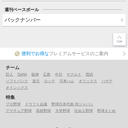
週刊ベースボール
バックナンバー
便利でお得な
プレミアムサービスのご案内
P
チーム
巨人
DeNA
阪神
広島
中日
ヤクルト
西武
ソフトバンク
楽天
ロッテ
日本ハム
オリックス
ハヤテ
オイシックス
特集
プロ野球
ドラフト会議
野球日本代表 侍ジャパン
アマチュア野球
高校野球
大学野球
社会人野球
野球まとめ