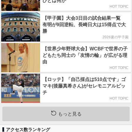
びとは何か
HOT TOPIC
【甲子園】大会3日目の試合結果一覧
有明が9回逆転、長崎日大は15得点で大
勝
2026夏の甲子園
【世界少年野球大会】WCBFで世界の子
どもたち同士の「友情の輪」が広がる理
由
HOT TOPIC
【ロッテ】「自己採点は510点です」ゴ
マキ(後藤真希さん)がセレモニアルピッ
チ
HOT TOPIC
もっと見る
アクセス数ランキング