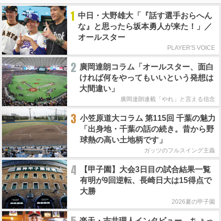
1
中日・大野雄大「『話す選手おらへん
な』と思ったら坂本勇人が来た！」／
オールスター
PLAYER'S VOICE
2
廣岡達朗コラム「オールスター、面白
ければ何をやってもいいという発想は
大間違い」
廣岡達朗連載「やれ」と言える信念
3
小笠原道大コラム 第115回 千葉の魅力
「出身地・千葉の話の続き。昔から野
球熱の高い土地柄です」
ガッツのフルスイング主義
4
【甲子園】大会3日目の試合結果一覧
有明が9回逆転、長崎日大は15得点で
大勝
2026夏の甲子園
楽天・吉井理人インタビュー ちょっ