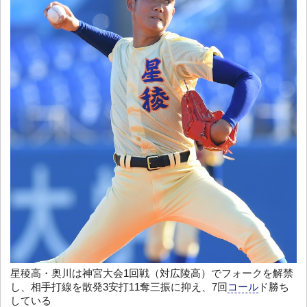
星稜高・奥川は神宮大会1回戦（対広陵高）でフォークを解禁
し、相手打線を散発3安打11奪三振に抑え、7回
コール
ド勝ち
している