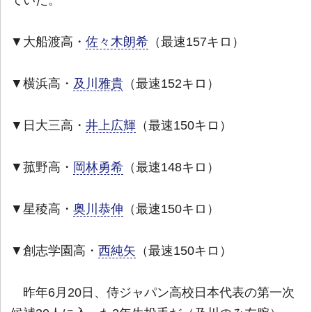
ていた。
▼大船渡高・
佐々木朗希
（最速157キロ）
▼横浜高・
及川雅貴
（最速152キロ）
▼日大三高・
井上広輝
（最速150キロ）
▼菰野高・
岡林勇希
（最速148キロ）
▼星稜高・
奥川恭伸
（最速150キロ）
▼創志学園高・
西純矢
（最速150キロ）
昨年6月20日、侍ジャパン高校日本代表の第一次