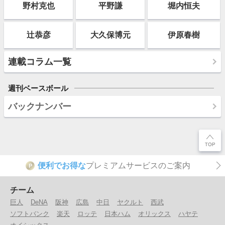
野村克也
平野謙
堀内恒夫
辻恭彦
大久保博元
伊原春樹
連載コラム一覧
週刊ベースボール
バックナンバー
便利でお得な
プレミアムサービスのご案内
P
チーム
巨人
DeNA
阪神
広島
中日
ヤクルト
西武
ソフトバンク
楽天
ロッテ
日本ハム
オリックス
ハヤテ