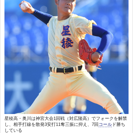
星稜高・奥川は神宮大会1回戦（対広陵高）でフォークを解禁
し、相手打線を散発3安打11奪三振に抑え、7回
コール
ド勝ち
している