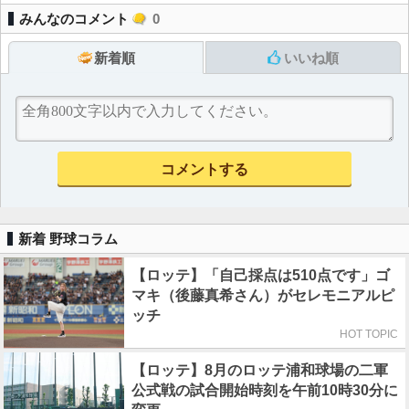
みんなのコメント
0
新着順
いいね順
新着 野球コラム
【ロッテ】「自己採点は510点です」ゴ
マキ（後藤真希さん）がセレモニアルピ
ッチ
HOT TOPIC
【ロッテ】8月のロッテ浦和球場の二軍
公式戦の試合開始時刻を午前10時30分に