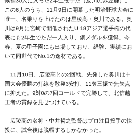
候補30人に入った2年生投手だ（及川のみ左腕）。
この6人のうち、11月9日に開幕した明治野球大会に
唯一、名乗りを上げたのは星稜高・奥川である。奥
川は9月に宮崎で開催されたU-18アジア選手権の代
表にも2年生でただ一人入り、銅メダルを獲得。今
春、夏の甲子園にも出場しており、経験、実績にお
いて同世代でNo.1の逸材である。
11月10日、広陵高との2回戦。先発した奥川は中
国大会優勝の打線を散発3安打、11奪三振で無失点
に抑えた。9対0の7回コールドで完勝して、北信越
王者の貫録を見せつけている。
広陵高の名将・中井哲之監督はプロ注目投手の快
投に、試合後は脱帽するしかなかった。