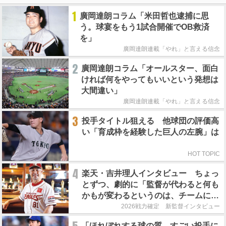
1
廣岡達朗コラム「米田哲也逮捕に思
う。球宴をもう1試合開催でOB救済
を」
廣岡達朗連載「やれ」と言える信念
2
廣岡達朗コラム「オールスター、面白
ければ何をやってもいいという発想は
大間違い」
廣岡達朗連載「やれ」と言える信念
3
投手タイトル狙える 他球団の評価高
い「育成枠を経験した巨人の左腕」は
HOT TOPIC
4
楽天・吉井理人インタビュー ちょっ
とずつ、劇的に「監督が代わると何も
かもが変わるというのは、チームにと
って良くないことなんです」
2026戦力確定 新監督インタビュー
「ほれぼれする球の質。すごい投手に