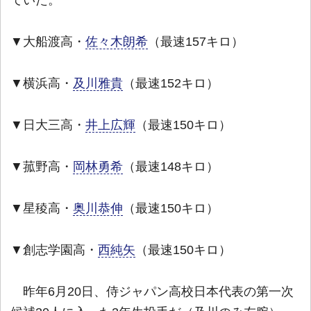
ていた。
▼大船渡高・
佐々木朗希
（最速157キロ）
▼横浜高・
及川雅貴
（最速152キロ）
▼日大三高・
井上広輝
（最速150キロ）
▼菰野高・
岡林勇希
（最速148キロ）
▼星稜高・
奥川恭伸
（最速150キロ）
▼創志学園高・
西純矢
（最速150キロ）
昨年6月20日、侍ジャパン高校日本代表の第一次