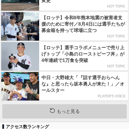
変更
HOT TOPIC
【ロッテ】令和8年熊本地震の被害者支
援のために寄付／8月4日には選手たちが
募金箱を持って球場に立つ
HOT TOPIC
【ロッテ】選手コラボメニューで売り上
げトップ「小島のローストビーフ丼」が
4年連続で1万食を突破
HOT TOPIC
中日・大野雄大「『話す選手おらへん
な』と思ったら坂本勇人が来た！」／オ
ールスター
PLAYER'S VOICE
もっと見る
アクセス数ランキング