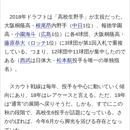
2018年ドラフトは「高校生野手」が主役だった。
大阪桐蔭高・
根尾昂
内野手（
中日
1位）、報徳学園
高・
小園海斗
（
広島
1位）に各4球団、大阪桐蔭高・
藤原恭大
（
ロッテ
1位）に3球団が第1回入札で重複
している。つまり、12球団中11球団が集中したので
ある（
西武
は日体大・
松本航
投手を唯一の単独指
名）。
スカウト戦線は毎年、投手を中心に動いていく傾
向にあり、18年はレアケースと言える。ただ、19年
は“通常”の展開へ戻りそうだ。しかも、すでにこの
秋の段階で、高校生6投手が話題になっている。さ
かのぼれば、今年6月から脚光を浴びる存在となっ