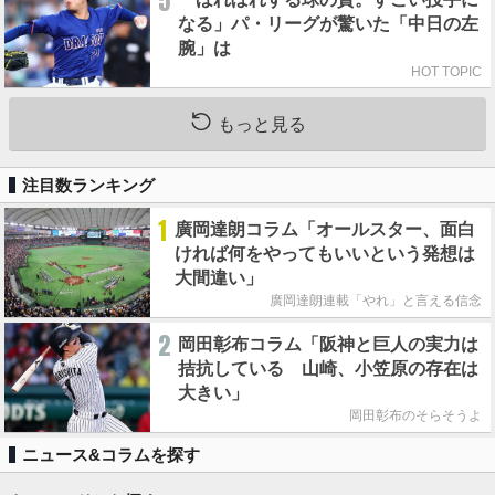
5
なる」パ・リーグが驚いた「中日の左
腕」は
HOT TOPIC
もっと見る
注目数ランキング
1
廣岡達朗コラム「オールスター、面白
ければ何をやってもいいという発想は
大間違い」
廣岡達朗連載「やれ」と言える信念
2
岡田彰布コラム「阪神と巨人の実力は
拮抗している 山崎、小笠原の存在は
大きい」
岡田彰布のそらそうよ
ニュース&コラムを探す