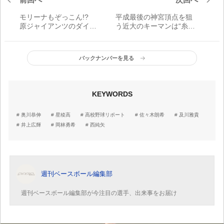
モリーナもぞっこん!?
平成最後の神宮頂点を狙
原ジャイアンツのダイヤ
う近大のキーマンは“糸井
の原石
嘉男二世”
バックナンバーを見る
KEYWORDS
奥川恭伸
星稜高
高校野球リポート
佐々木朗希
及川雅貴
井上広輝
岡林勇希
西純矢
週刊ベースボール編集部
週刊ベースボール編集部が今注目の選手、出来事をお届け