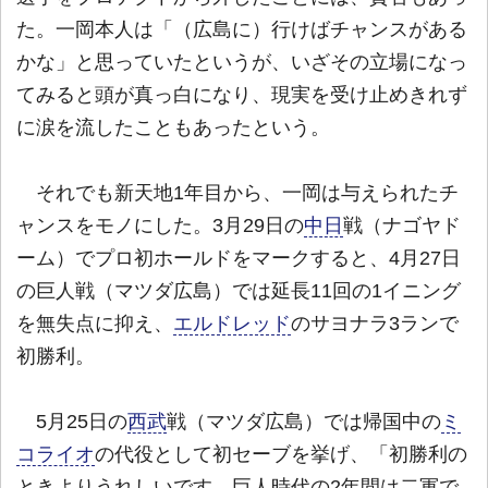
た。一岡本人は「（広島に）行けばチャンスがある
かな」と思っていたというが、いざその立場になっ
てみると頭が真っ白になり、現実を受け止めきれず
に涙を流したこともあったという。
それでも新天地1年目から、一岡は与えられたチ
ャンスをモノにした。3月29日の
中日
戦（ナゴヤド
ーム）でプロ初ホールドをマークすると、4月27日
の巨人戦（マツダ広島）では延長11回の1イニング
を無失点に抑え、
エルドレッド
のサヨナラ3ランで
初勝利。
5月25日の
西武
戦（マツダ広島）では帰国中の
ミ
コライオ
の代役として初セーブを挙げ、「初勝利の
ときよりうれしいです。巨人時代の2年間は二軍で