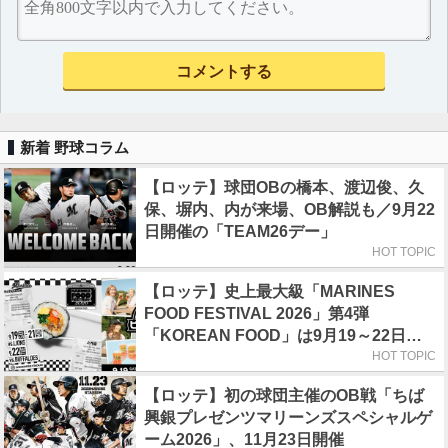
新着 野球コラム
【ロッテ】球団OBの橋本、渡辺俊、久
保、塀内、内が来場、OB解説も／9月22
日開催の「TEAM26デー」
HOT TOPIC
【ロッテ】史上最大級「MARINES
FOOD FESTIVAL 2026」第4弾
「KOREAN FOOD」は9月19～22日／
初日はビール半額デー
HOT TOPIC
【ロッテ】初の球団主催のOB戦「ちば
興銀プレゼンツマリーンズスペシャルゲ
ーム2026」、11月23日開催