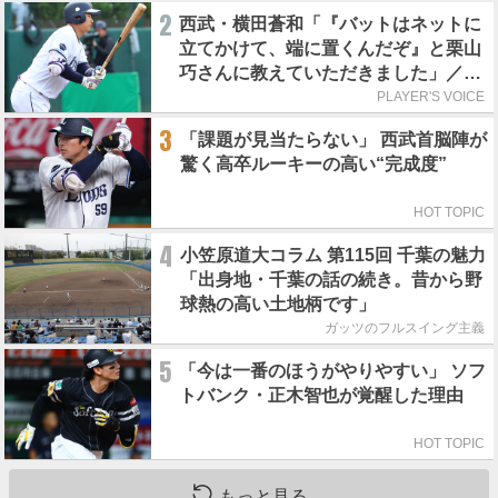
2
西武・横田蒼和「『バットはネットに
立てかけて、端に置くんだぞ』と栗山
巧さんに教えていただきました」／憧
れの人からの金言
PLAYER'S VOICE
3
「課題が見当たらない」 西武首脳陣が
驚く高卒ルーキーの高い“完成度”
HOT TOPIC
4
小笠原道大コラム 第115回 千葉の魅力
「出身地・千葉の話の続き。昔から野
球熱の高い土地柄です」
ガッツのフルスイング主義
5
「今は一番のほうがやりやすい」 ソフ
トバンク・正木智也が覚醒した理由
HOT TOPIC
もっと見る