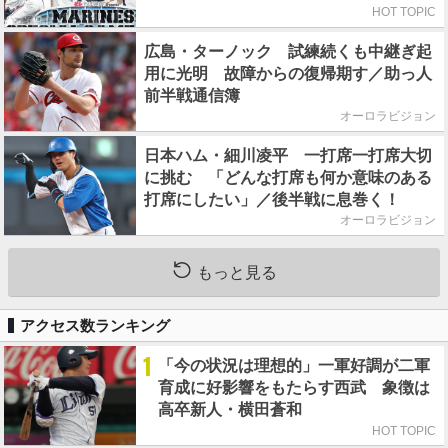
HOT TOPIC
広島・ターノック 試練続くも中継ぎ起
用に光明 故障からの復帰期す／助っ人
前半戦通信簿
オーロラビジョン
日本ハム・細川凌平 一打席一打席大切
に挑む 「どんな打席も何か意味のある
打席にしたい」／後半戦に息巻く！
オーロラビジョン
もっと見る
アクセス数ランキング
1
「今の状況は理想的」一軍好調が二軍
育成に好影響をもたらす西武 象徴は
高卒新人・横田蒼和
HOT TOPIC