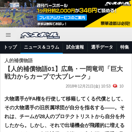
トップ
ニュース＆コラム
試合速報
選手データ
特集
人的補償物語
【人的補償物語01】広島・一岡竜司「巨大
戦力からカープで大ブレーク」
2018年12月21日(金) 10:53
10
大物選手がFA権を行使して移籍してくる代償として、
その大物選手の旧所属球団が自分を指名する――。そ
れは、チームが28人のプロテクトリストから自分を外
したから。しかし、それで出場機会が飛躍的に増える