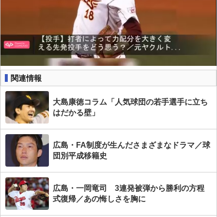
関連情報
大島康徳コラム「人気球団の若手選手に立ち
はだかる壁」
広島・FA制度が生んださまざまなドラマ／球
団別平成移籍史
広島・一岡竜司 3連発被弾から勝利の方程
式復帰／あの悔しさを胸に