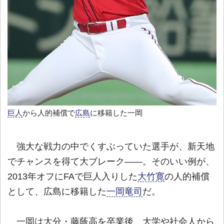
巨人
から人的補償で
広島
に移籍した一岡
強大な戦力の中でくすぶっていた選手が、新天地
でチャンスを得て大ブレーク――。そのいい例が、
2013年オフにFAで巨人入りした
大竹寛
の人的補償
として、広島に移籍した
一岡竜司
だ。
一岡は大分・藤蔭高を卒業後、大学や社会人から