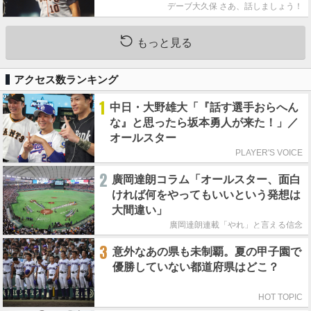
デーブ大久保 さあ、話しましょう！
もっと見る
アクセス数ランキング
1
中日・大野雄大「『話す選手おらへん
な』と思ったら坂本勇人が来た！」／
オールスター
PLAYER'S VOICE
2
廣岡達朗コラム「オールスター、面白
ければ何をやってもいいという発想は
大間違い」
廣岡達朗連載「やれ」と言える信念
3
意外なあの県も未制覇。夏の甲子園で
優勝していない都道府県はどこ？
HOT TOPIC