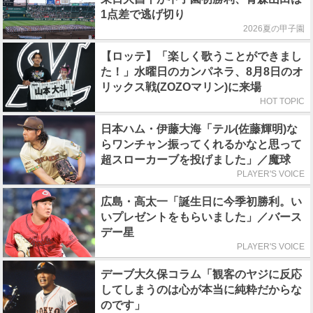
1点差で逃げ切り
2026夏の甲子園
【ロッテ】「楽しく歌うことができまし
た！」水曜日のカンパネラ、8月8日のオ
リックス戦(ZOZOマリン)に来場
HOT TOPIC
日本ハム・伊藤大海「テル(佐藤輝明)な
らワンチャン振ってくれるかなと思って
超スローカーブを投げました」／魔球
PLAYER'S VOICE
広島・高太一「誕生日に今季初勝利。い
いプレゼントをもらいました」／バース
デー星
PLAYER'S VOICE
デーブ大久保コラム「観客のヤジに反応
してしまうのは心が本当に純粋だからな
のです」