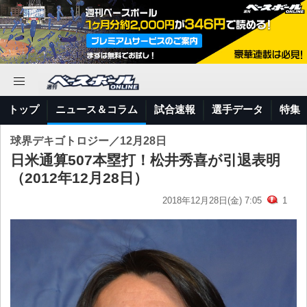
トップ
ニュース＆コラム
試合速報
選手データ
特集
球界デキゴトロジー／12月28日
日米通算507本塁打！松井秀喜が引退表明
（2012年12月28日）
2018年12月28日(金) 7:05
1