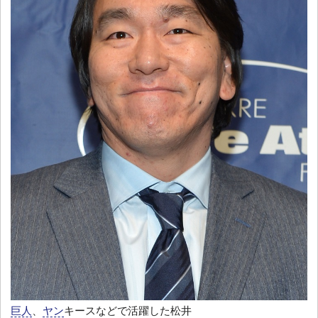
巨人
、
ヤン
キースなどで活躍した松井