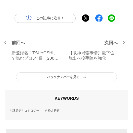
この記事に注目！
前回へ
次回へ
新登録名「TSUYOSHI」
【阪神補強事情】最下位
で臨むプロ5年目（2007
脱出へ投手陣を強化
年1月7日）
バックナンバーを見る
KEYWORDS
球界デキゴトロジー
松井秀喜