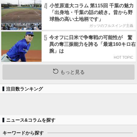
4
小笠原道大コラム 第115回 千葉の魅力
「出身地・千葉の話の続き。昔から野
球熱の高い土地柄です」
ガッツのフルスイング主義
5
今オフに日米で争奪戦の可能性が 驚
異の奪三振能力を誇る「最速160キロ右
腕」は
HOT TOPIC
もっと見る
注目数ランキング
ニュース&コラムを探す
キーワードから探す