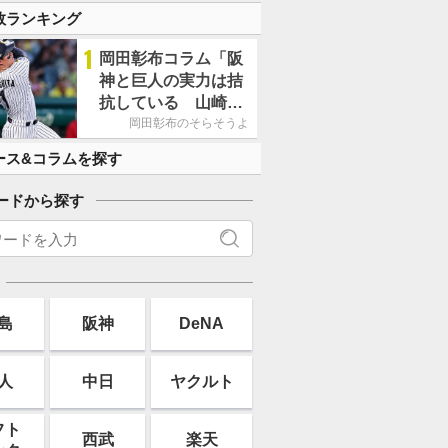
す」
数ランキング
1
岡田彰布コラム「阪
神と巨人の実力は拮
抗している 山崎、
小笠原の存在は大き
岡田彰布のそらそうよ
い」
ース&コラムを探す
ードから探す
島
阪神
DeNA
人
中日
ヤクルト
フト
西武
楽天