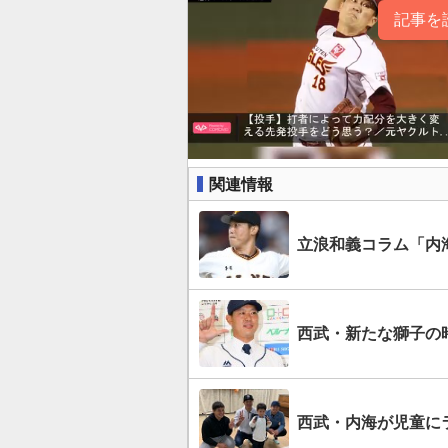
記事を
関連情報
立浪和義コラム「内
西武・新たな獅子の
西武・内海が児童に