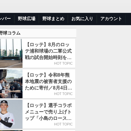
ンバー
野球広場
野球まとめ
お気に入り
アカウント
 野球コラム
【ロッテ】8月のロッ
テ浦和球場の二軍公式
戦の試合開始時刻を午
前10時30分に変更
HOT TOPIC
【ロッテ】令和8年熊
本地震の被害者支援の
ために寄付／8月4日に
は選手たちが募金箱を
HOT TOPIC
持って球場に立つ
【ロッテ】選手コラボ
メニューで売り上げト
ップ「小島のロースト
ビーフ丼」が4年連続
HOT TOPIC