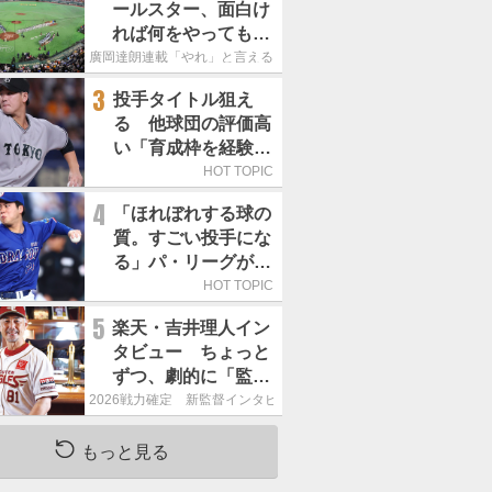
ールスター、面白け
れば何をやってもい
いという発想は大間
廣岡達朗連載「やれ」と言える信念
違い」
3
投手タイトル狙え
る 他球団の評価高
い「育成枠を経験し
た巨人の左腕」は
HOT TOPIC
4
「ほれぼれする球の
質。すごい投手にな
る」パ・リーグが驚
いた「中日の左腕」
HOT TOPIC
は
5
楽天・吉井理人イン
タビュー ちょっと
ずつ、劇的に「監督
が代わると何もかも
2026戦力確定 新監督インタビュー
が変わるというの
は、チームにとって
もっと見る
良くないことなんで