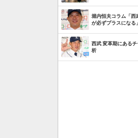
堀内恒夫コラム「西
が必ずプラスになる
西武 変革期にあるチーム。連覇へ各選手の成長を／12球団“最速”戦力分
析