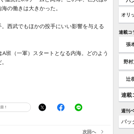
バ
内海の働きは大きかった。
オリ
手。西武でもほかの投手にいい影響を与える
連載コ
張
はA班（一軍）スタートとなる内海。どのよう
野村
だ。
辻
連載
注目！
週刊
バッ
次回へ