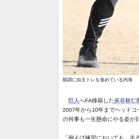
順調に自主トレを進めている内海
巨人
へFA移籍した
炭谷銀仁
2007年から10年までヘッド
の何事も一生懸命にやる姿が
「例えば練習においても、走