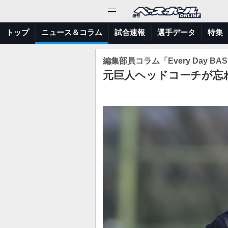
トップ
ニュース＆コラム
試合速報
選手データ
特集
編集部員コラム「Every Day BAS
元巨人ヘッドコーチが忘