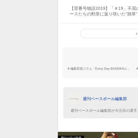
【背番号物語2019】「＃19」不屈
ースたちの勲章に返り咲いた“雑草”
編集部員コラム「Every Day BASEBALL」
週刊ベースボール編集部
週刊ベースボール編集部が今注目の選手