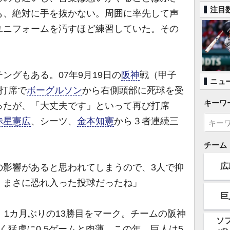
注目
も、絶対に手を抜かない。周囲に率先して声
ユニフォームを汚すほど練習していた。その
」
グもある。07年9月19日の
阪神
戦（甲子
ニュ
打席で
ボーグルソン
から右側頭部に死球を受
キーワ
ったが、「大丈夫です」といって再び打席
赤星憲広
、シーツ、
金本知憲
から３者連続三
チーム
広
の影響があると思われてしまうので、3人で抑
。まさに恐れ入った投球だったね」
巨
1カ月ぶりの13勝目をマーク。チームの阪神
ソ
く猛虎に0.5ゲームと肉薄。この年、巨人は5