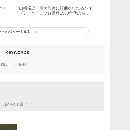
のエ
山崎裕之 廣岡監督に評価された名バイ
プレーヤー／プロ野球1980年代の名選
手
バックナンバーを見る
KEYWORDS
西武
内海哲也
、出来事をお届け