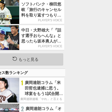
で1万食を突破
ソフトバンク・柳田悠
岐「旅行のキャンセル
料を取り返すつもりで
出場しました(笑)」／
PLAYER'S VOICE
オールスター
中日・大野雄大「『話
す選手おらへんな』と
思ったら坂本勇人が来
た！」／オールスター
PLAYER'S VOICE
もっと見る
セス数ランキング
1
廣岡達朗コラム「米
田哲也逮捕に思う。
球宴をもう1試合開催
でOB救済を」
廣岡達朗連載「やれ」と言える信念
2
廣岡達朗コラム「オ