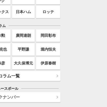
ンク
ックス
日本ハム
ロッテ
ラム
本勲
廣岡達朗
岡田彰布
克也
平野謙
堀内恒夫
恭彦
大久保博元
伊原春樹
コラム一覧
ベースボール
クナンバー