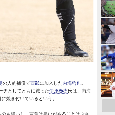
朗
の人的補償で
西武
に加入した
内海哲也
。
コーチとしてともに戦った
伊原春樹
氏は、内海
目に焼き付いているという。
るのも遅いし、言葉は悪いがやることはぶさ