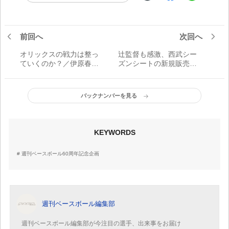
前回へ
次回へ
オリックスの戦力は整っ
辻監督も感激、西武シー
ていくのか？／伊原春樹
ズンシートの新規販売数
コラム
は昨年1月末比152パーセ
ント増！
バックナンバーを見る
KEYWORDS
週刊ベースボール60周年記念企画
週刊ベースボール編集部
週刊ベースボール編集部が今注目の選手、出来事をお届け