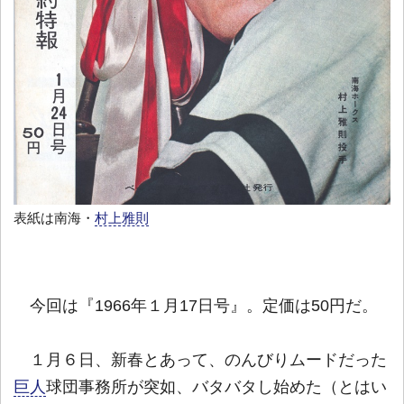
表紙は南海・
村上雅則
今回は『1966年１月17日号』。定価は50円だ。
１月６日、新春とあって、のんびりムードだった
巨人
球団事務所が突如、バタバタし始めた（とはい