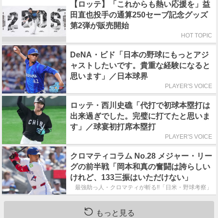
【ロッテ】「これからも熱い応援を」益
田直也投手の通算250セーブ記念グッズ
第2弾が販売開始
HOT TOPIC
DeNA・ビド「日本の野球にもっとアジ
ャストしたいです。貴重な経験になると
思います」／日本球界
PLAYER'S VOICE
ロッテ・西川史礁「代打で初球本塁打は
出来過ぎでした。完璧に打てたと思いま
す」／球宴初打席本塁打
PLAYER'S VOICE
クロマティコラム No.28 メジャー・リー
グの前半戦「岡本和真の奮闘は誇らしい
けれど、133三振はいただけない」
最強助っ人・クロマティが斬る!!「日米・野球考察」
もっと見る