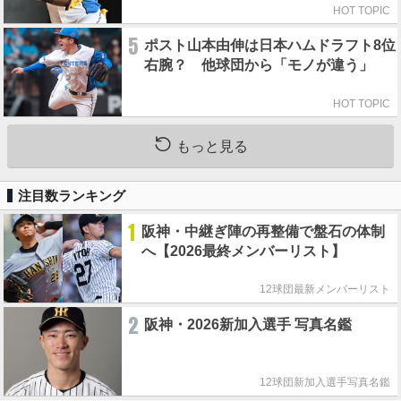
HOT TOPIC
5
ポスト山本由伸は日本ハムドラフト8位
右腕？ 他球団から「モノが違う」
HOT TOPIC
もっと見る
注目数ランキング
1
阪神・中継ぎ陣の再整備で盤石の体制
へ【2026最終メンバーリスト】
12球団最新メンバーリスト
2
阪神・2026新加入選手 写真名鑑
12球団新加入選手写真名鑑