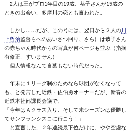
2人は王がプロ1年目の19歳、恭子さんが15歳の
ときの出会い。多摩川の恋とも言われた。
しかし……だが、この号には、翌日から２人の
川
上哲治
監督らへのあいさつ回り、さらには恭子さん
の赤ちゃん時代からの写真が何ページも並ぶ（指摘
有修正。すいません）
個人情報なんて言葉もない時代だった。
年末に１リーグ制のためなら球団がなくなって
も、と発言した近鉄・佐伯勇オーナーだが、新春の
近鉄本社部課長会議で、
「今年はＡクラス入り、そして来シーズンは優勝し
てサンフランシスコに行こう！」
と宣言した。２年連続最下位だけに、やや空虚な