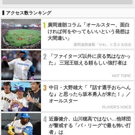
アクセス数ランキング
1
廣岡達朗コラム「オールスター、面白
ければ何をやってもいいという発想は
大間違い」
廣岡達朗連載「やれ」と言える信念
2
「ファイターズ以外に戻る気はなかっ
た」 三冠王狙える頼もしい強打者は
HOT TOPIC
3
中日・大野雄大「『話す選手おらへん
な』と思ったら坂本勇人が来た！」／
オールスター
PLAYER'S VOICE
4
近藤健介、山川穂高ではない…他球団
が警戒する「パ・リーグで最も怖い打
者」は