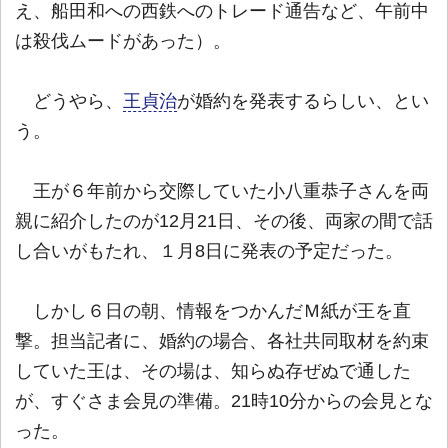
え、船田和への西鉄へのトレード通告など、午前中
は殺伐ムードがあった）。
どうやら、
王貞治
が婚約を発表するらしい、とい
う。
王が６年前から交際していた小八重恭子さんを両
親に紹介したのが12月21日、その後、両家の間で話
し合いがもたれ、１月8日に発表の予定だった。
しかし６日の朝、情報をつかんだＭ紙が王を直
撃。担当記者に、婚約の場合、各社共同取材を約束
していた王は、その場は、知らぬ存ぜぬで通した
が、すぐさま会見の準備。21時10分からの会見とな
った。