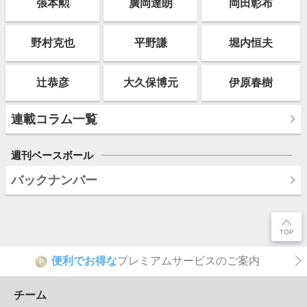
張本勲
廣岡達朗
岡田彰布
野村克也
平野謙
堀内恒夫
辻恭彦
大久保博元
伊原春樹
連載コラム一覧
週刊ベースボール
バックナンバー
便利でお得な
プレミアムサービスのご案内
P
チーム