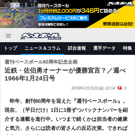
トップ
ニュース＆コラム
試合速報
選手データ
特集
週刊ベースボール60周年記念企画
近鉄・佐伯勇オーナーが優勝宣言？／週べ
1966年1月24日号
2019年2月15日(金) 10:14
3
昨年、創刊60周年を迎えた『週刊ベースボール』。
現在、（平日だけ）1日に1冊ずつバックナンバーを紹
介する連載を進行中。いつまで続くかは担当者の健康
と気力、さらには読者の皆さんの反応次第。できれば