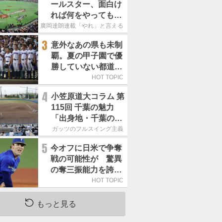
ールスター、面白け
れば何をやってもい
いという発想は大間
廣岡達朗連載「やれ」と言える信念
違い」
3
意外なあの県も未制
覇。夏の甲子園で優
勝していない都道府
県はどこ？
HOT TOPIC
4
小笠原道大コラム 第
115回 千葉の魅力
「出身地・千葉の話
の続き。昔から野球
ガッツのフルスイング主義
熱の高い土地柄で
5
今オフに日米で争奪
す」
戦の可能性が 驚異
の奪三振能力を誇る
「最速160キロ右腕」
HOT TOPIC
は
もっと見る