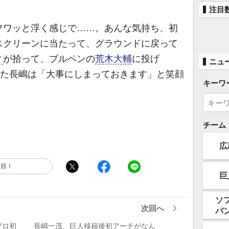
注目
フワッと浮く感じで……。あんな気持ち、初
スクリーンに当たって、グラウンドに戻って
ィ
が拾って、ブルペンの
荒木大輔
に投げ
ニュ
れた長嶋は「大事にしまっておきます」と笑顔
キーワ
チーム
広
注目！
巨
ソ
次回へ
バ
プロ初
長嶋一茂、巨人移籍後初アーチがなん