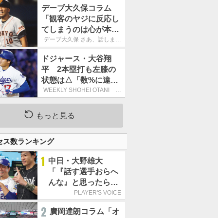
デーブ大久保コラム
「観客のヤジに反応し
てしまうのは心が本当
に純粋だからなので
デーブ大久保 さあ、話しまし
ょう！
す」
ドジャース・大谷翔
平 2本塁打も左膝の
状態は△「数%に違和
感があるなら、まだ休
WEEKLY SHOHEI OTANI 二
刀流で呼び込む3連覇
もうという全体的な方
針」
もっと見る
セス数ランキング
1
中日・大野雄大
「『話す選手おらへ
んな』と思ったら坂
本勇人が来た！」／
PLAYER'S VOICE
オールスター
2
廣岡達朗コラム「オ