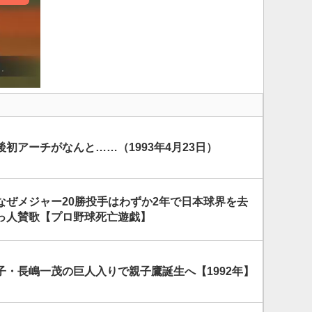
初アーチがなんと……（1993年4月23日）
なぜメジャー20勝投手はわずか2年で日本球界を去
っ人賛歌【プロ野球死亡遊戯】
子・長嶋一茂の巨人入りで親子鷹誕生へ【1992年】