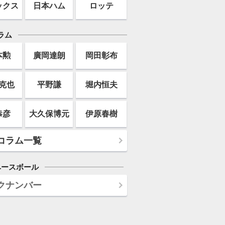
ックス
日本ハム
ロッテ
ラム
本勲
廣岡達朗
岡田彰布
克也
平野謙
堀内恒夫
恭彦
大久保博元
伊原春樹
コラム一覧
ベースボール
クナンバー