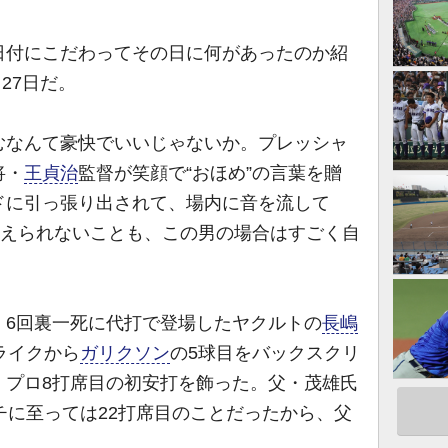
付にこだわってその日に何があったのか紹
27日だ。
むなんて豪快でいいじゃないか。プレッシャ
将・
王貞治
監督が笑顔で“おほめ”の言葉を贈
ドに引っ張り出されて、場内に音を流して
考えられないことも、この男の場合はすごく自
。6回裏一死に代打で登場したヤクルトの
長嶋
ライクから
ガリクソン
の5球目をバックスクリ
。プロ8打席目の初安打を飾った。父・茂雄氏
チに至っては22打席目のことだったから、父