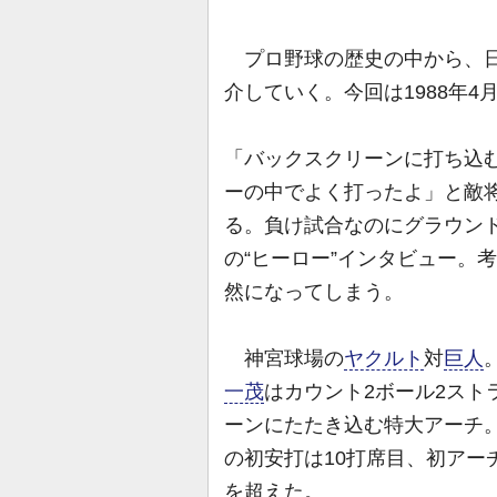
プロ野球の歴史の中から、日
介していく。今回は1988年4月
「バックスクリーンに打ち込
ーの中でよく打ったよ」と敵
る。負け試合なのにグラウン
の“ヒーロー”インタビュー。
然になってしまう。
神宮球場の
ヤクルト
対
巨人
一茂
はカウント2ボール2スト
ーンにたたき込む特大アーチ
の初安打は10打席目、初アー
を超えた。