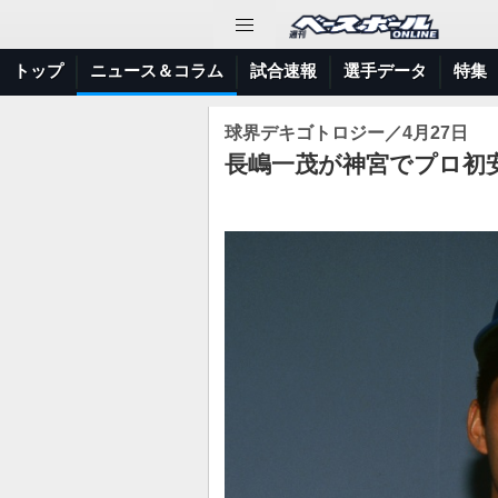
トップ
ニュース＆コラム
試合速報
選手データ
特集
球界デキゴトロジー／4月27日
長嶋一茂が神宮でプロ初安