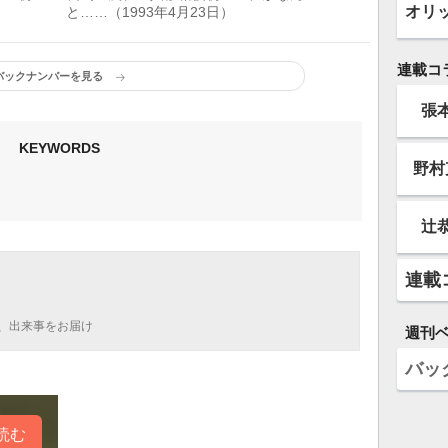
オリ
と……（1993年4月23日）
連載コ
バックナンバーを見る
張
KEYWORDS
野村
辻
連載
、出来事をお届け
週刊
バッ
読む