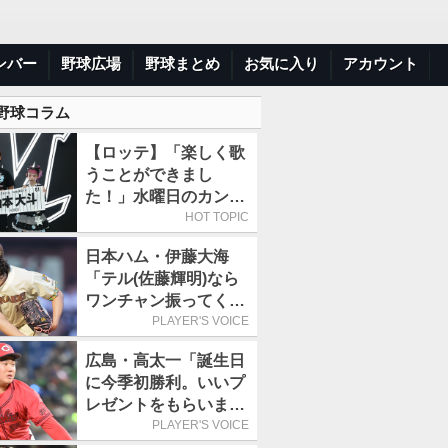
ンバー
野球広場
野球まとめ
お気に入り
アカウント
 野球コラム
【ロッテ】「楽しく歌
うことができまし
た！」水曜日のカンパ
ネラ、8月8日のオリッ
HOT TOPIC
クス戦(ZOZOマリン)
日本ハム・伊藤大海
に来場
「テル(佐藤輝明)なら
ワンチャン振ってくれ
るかなと思って超スロ
PLAYER'S VOICE
ーカーブを投げまし
広島・高太一「誕生日
た」／魔球
に今季初勝利。いいプ
レゼントをもらいまし
た」／バースデー星
PLAYER'S VOICE