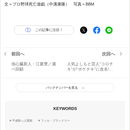
文＝プロ野球死亡遊戯（中溝康隆） 写真＝BBM
この記事に注目！
前回へ
次回へ
強心臓新人・江夏豊／週
人気よしもと芸人“コロチ
ベ回顧
キ”が“ポケチキ”に改名!?
ファミチキ先輩120キロ投
球チャレンジリベンジ！
バックナンバーを見る
KEYWORDS
平成助っ人賛歌
フィル・ブラッドリー