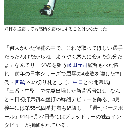
好打を披露しても感情を露わにすることは少なかった
「何人かいた候補の中で、これぞ取ってほしい選手
だったわけだからね。ようやく恋人に会えた気分だ
よ」なんてリーグV3を狙う
藤田元司
監督もべた惚
れ。前年の日本シリーズで屈辱の4連敗を喫した“打
倒・
西武
”への切り札として、
中日
との開幕戦に
「三番・中堅」で先発出場した新背番号2は、なん
と来日初打席初本塁打の鮮烈デビューを飾る。4月
後半には第55代四番打者も経験し、『週刊ベースボ
ール』91年5月27日号ではブラッドリーの独占イン
タビューが掲載されている。