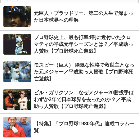
元巨人・ブラッドリー、第二の人生で深まっ
た日本球界への理解
プロ野球史上、最も打率4割に近付いたクロ
マティの平成元年シーズンとは？／平成助っ
人賛歌【プロ野球死亡遊戯】
モスビー（巨人） 陽気な性格で救世主となっ
た元メジャー／平成助っ人賛歌【プロ野球死
亡遊戯】
ビル・ガリクソン なぜメジャー20勝投手は
わずか2年で日本球界を去ったのか？／平成
助っ人賛歌【プロ野球死亡遊戯】
【特集】「プロ野球1980年代」連載コラム一
覧