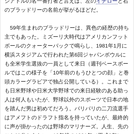
シアトルの名一番打者と言えば、左の
イチロー
と右
のブラッドリーの名前が挙がるほどだ。
59年生まれのブラッドリーは、異色の経歴の持ち
主でもあった。ミズーリ大時代はアメリカンフット
ボールのクォーターバックで鳴らし、1981年1月に
横浜スタジアムで行われた第6回ジャパンボウルに
も全米学生選抜の一員として来日（週刊ベースボー
ルではこの様子を「10年前のもうひとつの顔」と巻
頭カラーグラビアで独占公開している）。これまで
も日米野球や日米大学野球での来日経験のある助っ
人は何人もいたが、野球以外のスポーツで日本の地
を踏んだ男は初めてだろう。バリバリの二刀流選手
はアメフトのドラフト指名を持っていたが、最終的
に声が掛かったのは野球のマリナーズ。人生、先の