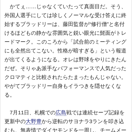
かてぇ……じゃなくていたって真面目だ。そう、
外国人選手にしては珍しくノーマルな受け答えに終
始するブラッドリーは、藤田監督が“修行僧”と名付
けるほどもの静かな雰囲気と鋭い眼光に髭面がトレ
ードマーク。このころから「試合前のミーティング
にも全然出てこない。性格が暗すぎる」という報道
が出てくるようになる。オレは野球をやりにきたん
だぜ。そりゃあ派手なパフォーマンスで人気だった
クロマティと比較されたらたまったもんじゃない。
やがてブラッドリー自身もイラつきを隠せなくな
る。
7月11日、札幌での
広島
戦では連続セーブ記録を
更新中の
大野豊
から逆転のサヨナラ3ランを叩き込
むも、無表情でダイヤモンドを一周し、チームメー