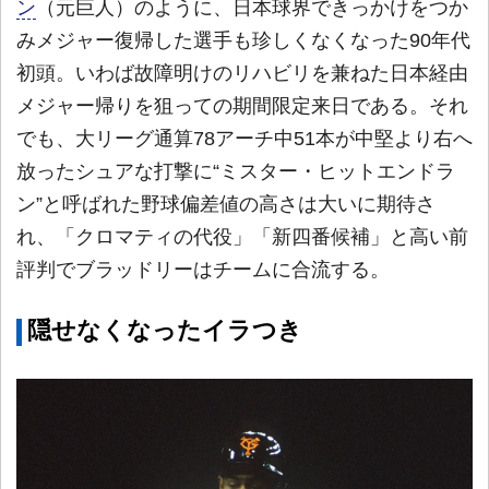
ン
（元巨人）のように、日本球界できっかけをつか
みメジャー復帰した選手も珍しくなくなった90年代
初頭。いわば故障明けのリハビリを兼ねた日本経由
メジャー帰りを狙っての期間限定来日である。それ
でも、大リーグ通算78アーチ中51本が中堅より右へ
放ったシュアな打撃に“ミスター・ヒットエンドラ
ン”と呼ばれた野球偏差値の高さは大いに期待さ
れ、「クロマティの代役」「新四番候補」と高い前
評判でブラッドリーはチームに合流する。
隠せなくなったイラつき