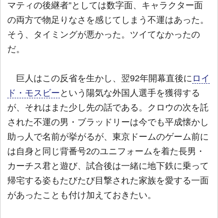
マティの後継者”としては数字面、キャラクター面
の両方で物足りなさを感じてしまう不運はあった。
そう、タイミングが悪かった。ツイてなかったの
だ。
巨人はこの反省を生かし、翌92年開幕直後に
ロイ
ド・モスビー
という陽気な外国人選手を獲得する
が、それはまた少し先の話である。クロウの次を託
された不運の男・ブラッドリーは今でも平成懐かし
助っ人で名前が挙がるが、東京ドームのゲーム前に
は自身と同じ背番号2のユニフォームを着た長男・
カーチス君と遊び、試合後は一緒に地下鉄に乗って
帰宅する姿もたびたび目撃された家族を愛する一面
があったことも付け加えておきたい。