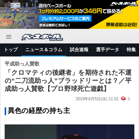
トップ
ニュース＆コラム
試合速報
選手データ
特集
平成助っ人賛歌
「クロマティの後継者」を期待された不運
の“二刀流助っ人”ブラッドリーとは？／平
成助っ人賛歌【プロ野球死亡遊戯】
2019年6月5日(水) 11:01
1
異色の経歴の持ち主