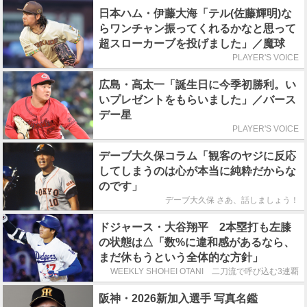
日本ハム・伊藤大海「テル(佐藤輝明)な
らワンチャン振ってくれるかなと思って
超スローカーブを投げました」／魔球
PLAYER'S VOICE
広島・高太一「誕生日に今季初勝利。い
いプレゼントをもらいました」／バース
デー星
PLAYER'S VOICE
デーブ大久保コラム「観客のヤジに反応
してしまうのは心が本当に純粋だからな
のです」
デーブ大久保 さあ、話しましょう！
ドジャース・大谷翔平 2本塁打も左膝
の状態は△「数%に違和感があるなら、
まだ休もうという全体的な方針」
WEEKLY SHOHEI OTANI 二刀流で呼び込む3連覇
阪神・2026新加入選手 写真名鑑