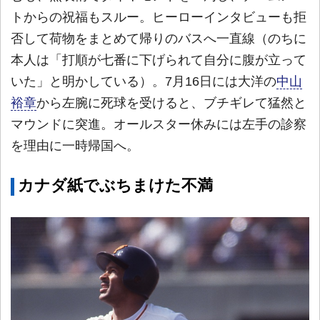
トからの祝福もスルー。ヒーローインタビューも拒
否して荷物をまとめて帰りのバスへ一直線（のちに
本人は「打順が七番に下げられて自分に腹が立って
いた」と明かしている）。7月16日には大洋の
中山
裕章
から左腕に死球を受けると、ブチギレて猛然と
マウンドに突進。オールスター休みには左手の診察
を理由に一時帰国へ。
カナダ紙でぶちまけた不満