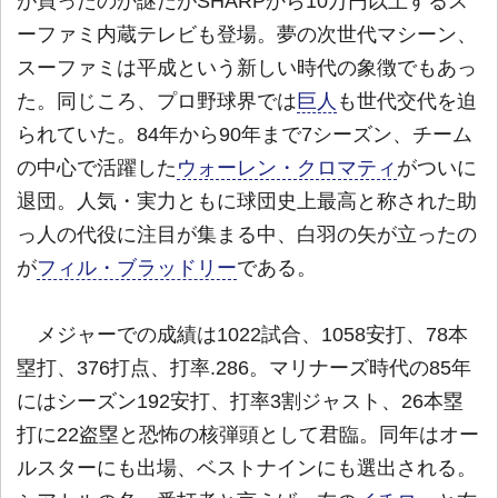
が買ったのか謎だがSHARPから10万円以上するス
ーファミ内蔵テレビも登場。夢の次世代マシーン、
スーファミは平成という新しい時代の象徴でもあっ
た。同じころ、プロ野球界では
巨人
も世代交代を迫
られていた。84年から90年まで7シーズン、チーム
の中心で活躍した
ウォーレン・クロマティ
がついに
退団。人気・実力ともに球団史上最高と称された助
っ人の代役に注目が集まる中、白羽の矢が立ったの
が
フィル・ブラッドリー
である。
メジャーでの成績は1022試合、1058安打、78本
塁打、376打点、打率.286。マリナーズ時代の85年
にはシーズン192安打、打率3割ジャスト、26本塁
打に22盗塁と恐怖の核弾頭として君臨。同年はオー
ルスターにも出場、ベストナインにも選出される。