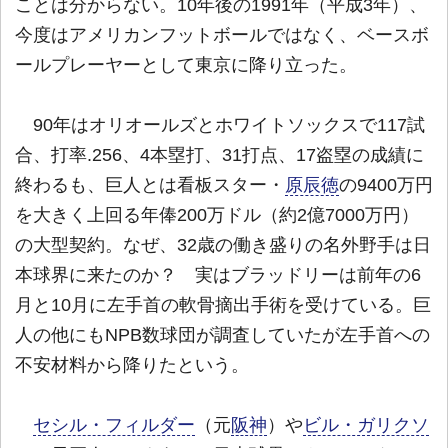
ことは分からない。10年後の1991年（平成3年）、
今度はアメリカンフットボールではなく、ベースボ
ールプレーヤーとして東京に降り立った。
90年はオリオールズとホワイトソックスで117試
合、打率.256、4本塁打、31打点、17盗塁の成績に
終わるも、巨人とは看板スター・
原辰徳
の9400万円
を大きく上回る年俸200万ドル（約2億7000万円）
の大型契約。なぜ、32歳の働き盛りの名外野手は日
本球界に来たのか？ 実はブラッドリーは前年の6
月と10月に左手首の軟骨摘出手術を受けている。巨
人の他にもNPB数球団が調査していたが左手首への
不安材料から降りたという。
セシル・フィルダー
（元
阪神
）や
ビル・ガリクソ