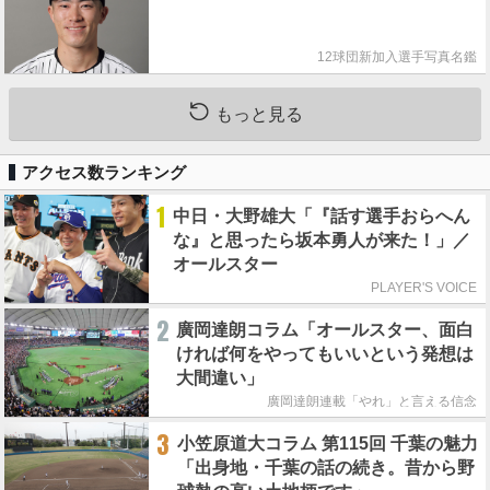
12球団新加入選手写真名鑑
もっと見る
アクセス数ランキング
1
中日・大野雄大「『話す選手おらへん
な』と思ったら坂本勇人が来た！」／
オールスター
PLAYER'S VOICE
2
廣岡達朗コラム「オールスター、面白
ければ何をやってもいいという発想は
大間違い」
廣岡達朗連載「やれ」と言える信念
3
小笠原道大コラム 第115回 千葉の魅力
「出身地・千葉の話の続き。昔から野