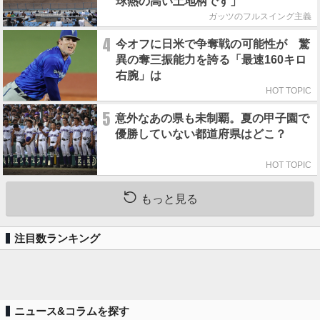
球熱の高い土地柄です」
ガッツのフルスイング主義
4
今オフに日米で争奪戦の可能性が 驚
異の奪三振能力を誇る「最速160キロ
右腕」は
HOT TOPIC
5
意外なあの県も未制覇。夏の甲子園で
優勝していない都道府県はどこ？
HOT TOPIC
もっと見る
注目数ランキング
ニュース&コラムを探す