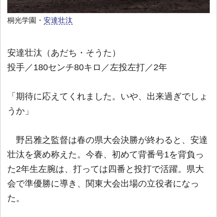
桐光学園・
安達壮汰
安達壮汰（あだち・そうた）
投手／180センチ80キロ／左投左打／2年
「期待に応えてくれました。いや、出来過ぎでしょ
うか」
野呂雅之監督は春の県大会決勝が終わると、安達
壮汰を褒め称えた。今春、初めて背番号1を背負っ
た2年生左腕は、打っては四番と投打で活躍。県大
会で準優勝に導き、関東大会出場の立役者になっ
た。