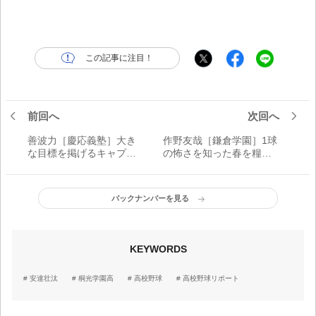
この記事に注目！
前回へ
次回へ
善波力［慶応義塾］大き
作野友哉［鎌倉学園］1球
な目標を掲げるキャプテ
の怖さを知った春を糧に
ン／神奈川注目プレーヤ
する左腕／神奈川注目プ
ー
レーヤー
バックナンバーを見る
KEYWORDS
安達壮汰
桐光学園高
高校野球
高校野球リポート