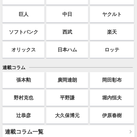
巨人
中日
ヤクルト
ソフト
バンク
西武
楽天
オリックス
日本ハム
ロッテ
連載コラム
張本勲
廣岡達朗
岡田彰布
野村克也
平野謙
堀内恒夫
辻恭彦
大久保博元
伊原春樹
連載コラム一覧