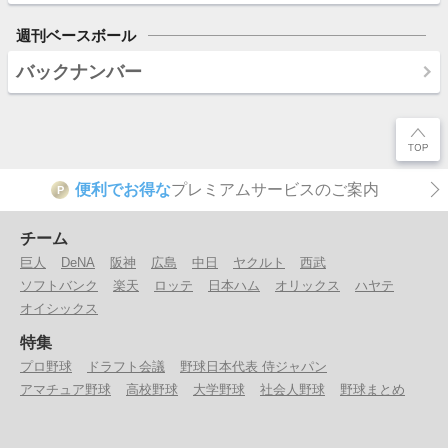
週刊ベースボール
バックナンバー
便利でお得な
プレミアムサービスのご案内
P
チーム
巨人
DeNA
阪神
広島
中日
ヤクルト
西武
ソフトバンク
楽天
ロッテ
日本ハム
オリックス
ハヤテ
オイシックス
特集
プロ野球
ドラフト会議
野球日本代表 侍ジャパン
アマチュア野球
高校野球
大学野球
社会人野球
野球まとめ