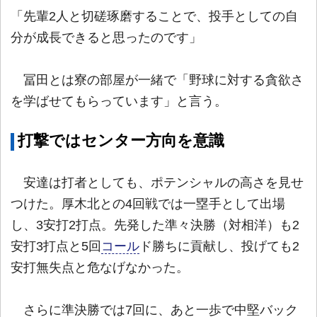
「先輩2人と切磋琢磨することで、投手としての自
分が成長できると思ったのです」
冨田とは寮の部屋が一緒で「野球に対する貪欲さ
を学ばせてもらっています」と言う。
打撃ではセンター方向を意識
安達は打者としても、ポテンシャルの高さを見せ
つけた。厚木北との4回戦では一塁手として出場
し、3安打2打点。先発した準々決勝（対相洋）も2
安打3打点と5回
コール
ド勝ちに貢献し、投げても2
安打無失点と危なげなかった。
さらに準決勝では7回に、あと一歩で中堅バック