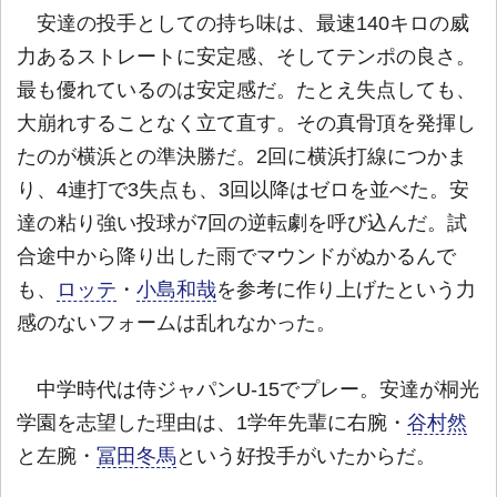
安達の投手としての持ち味は、最速140キロの威
力あるストレートに安定感、そしてテンポの良さ。
最も優れているのは安定感だ。たとえ失点しても、
大崩れすることなく立て直す。その真骨頂を発揮し
たのが横浜との準決勝だ。2回に横浜打線につかま
り、4連打で3失点も、3回以降はゼロを並べた。安
達の粘り強い投球が7回の逆転劇を呼び込んだ。試
合途中から降り出した雨でマウンドがぬかるんで
も、
ロッテ
・
小島和哉
を参考に作り上げたという力
感のないフォームは乱れなかった。
中学時代は侍ジャパンU-15でプレー。安達が桐光
学園を志望した理由は、1学年先輩に右腕・
谷村然
と左腕・
冨田冬馬
という好投手がいたからだ。