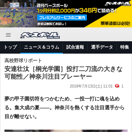
トップ
ニュース＆コラム
試合速報
選手データ
特集
高校野球リポート
安達壮汰［桐光学園］投打二刀流の大きな
可能性／神奈川注目プレーヤー
2019年7月13日(土) 11:01
1
夢の甲子園切符をつかむため、一投一打に魂を込め
る。集大成の夏――。神奈川を熱くする注目選手から
目が離せない。