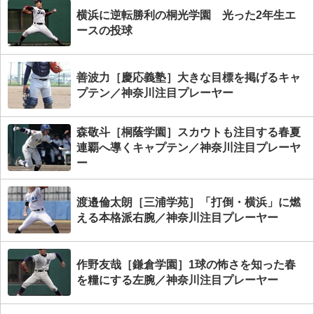
横浜に逆転勝利の桐光学園 光った2年生エ
ースの投球
善波力［慶応義塾］大きな目標を掲げるキャ
プテン／神奈川注目プレーヤー
森敬斗［桐蔭学園］スカウトも注目する春夏
連覇へ導くキャプテン／神奈川注目プレーヤ
ー
渡邉倫太朗［三浦学苑］「打倒・横浜」に燃
える本格派右腕／神奈川注目プレーヤー
作野友哉［鎌倉学園］1球の怖さを知った春
を糧にする左腕／神奈川注目プレーヤー