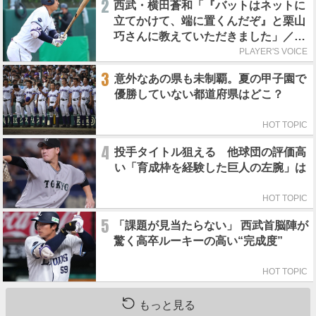
2
西武・横田蒼和「『バットはネットに
立てかけて、端に置くんだぞ』と栗山
巧さんに教えていただきました」／憧
れの人からの金言
PLAYER'S VOICE
3
意外なあの県も未制覇。夏の甲子園で
優勝していない都道府県はどこ？
HOT TOPIC
4
投手タイトル狙える 他球団の評価高
い「育成枠を経験した巨人の左腕」は
HOT TOPIC
5
「課題が見当たらない」 西武首脳陣が
驚く高卒ルーキーの高い“完成度”
HOT TOPIC
もっと見る