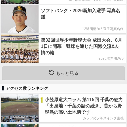
ソフトバンク・2026新加入選手 写真名
鑑
12球団新加入選手写真名鑑
第32回世界少年野球大会 成田大会、8月
1日に開幕 野球を通じた国際交流&友
情の輪
2026球界NEWS
もっと見る
アクセス数ランキング
1
小笠原道大コラム 第115回 千葉の魅力
「出身地・千葉の話の続き。昔から野
球熱の高い土地柄です」
ガッツのフルスイング主義