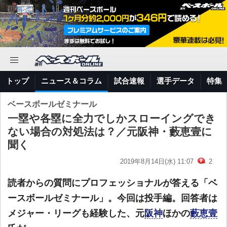
トップ
ニュース＆コラム
試合速報
選手データ
特集
ベースボールゼミナール
一塁や各塁に全力でしかスローイングでき
ない場合の対処法は？／元阪神・藪恵壹に
聞く
2019年8月14日(水) 11:07
2
読者からの質問にプロフェッショナルが答える「ベ
ースボールゼミナール」。今回は投手編。回答者は
メジャー・リーグも経験した、元
阪神
ほかの
藪恵壹