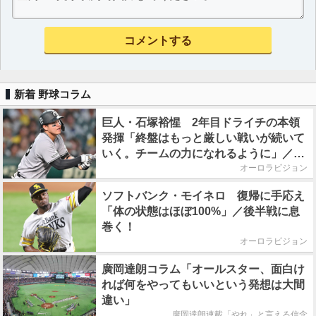
新着 野球コラム
巨人・石塚裕惺 2年目ドライチの本領
発揮「終盤はもっと厳しい戦いが続いて
いく。チームの力になれるように」／後
半戦に息巻く！
オーロラビジョン
ソフトバンク・モイネロ 復帰に手応え
「体の状態はほぼ100%」／後半戦に息
巻く！
オーロラビジョン
廣岡達朗コラム「オールスター、面白け
れば何をやってもいいという発想は大間
違い」
廣岡達朗連載「やれ」と言える信念