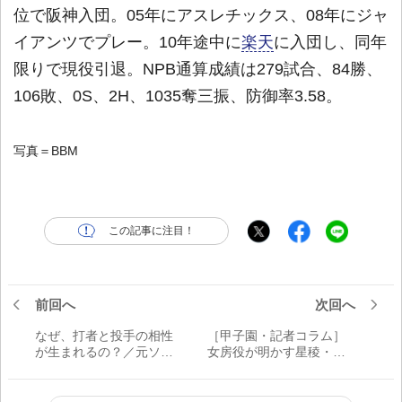
位で阪神入団。05年にアスレチックス、08年にジャ
イアンツでプレー。10年途中に
楽天
に入団し、同年
限りで現役引退。NPB通算成績は279試合、84勝、
106敗、0S、2H、1035奪三振、防御率3.58。
写真＝BBM
この記事に注目！
前回へ
次回へ
なぜ、打者と投手の相性
［甲子園・記者コラム］
が生まれるの？／元ソフ
女房役が明かす星稜・奥
トバンク・柴原洋に聞く
川が完封できた理由