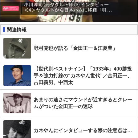
関連情報
野村克也が語る「金田正一＆江夏豊」
【世代別ベストナイン】「1933年」400勝投
手＆強力打線の“カネやん世代”／金田正一、
吉田義男、中西太
あまりの速さにマウンドが近すぎるとクレー
ムがついた金田正一の速球
カネやんにインタビューする際の注意点は…