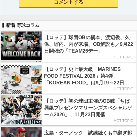
新着 野球コラム
【ロッテ】球団OBの橋本、渡辺俊、久
保、塀内、内が来場、OB解説も／9月22
日開催の「TEAM26デー」
HOT TOPIC
【ロッテ】史上最大級「MARINES
FOOD FESTIVAL 2026」第4弾
「KOREAN FOOD」は9月19～22日／
初日はビール半額デー
HOT TOPIC
【ロッテ】初の球団主催のOB戦「ちば
興銀プレゼンツマリーンズスペシャルゲ
ーム2026」、11月23日開催
HOT TOPIC
広島・ターノック 試練続くも中継ぎ起