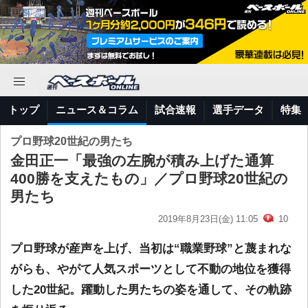
トップ
ニュース＆コラム
試合速報
選手データ
特集
プロ野球20世紀の男たち
金田正一「最強の左腕が積み上げた通算
400勝を支えたもの」／プロ野球20世紀の
男たち
2019年8月23日(金) 11:05
10
プロ野球が産声を上げ、当初は“職業野球”と蔑まれな
がらも、やがて人気スポーツとして不動の地位を獲得
した20世紀。躍動した男たちの姿を通して、その軌跡