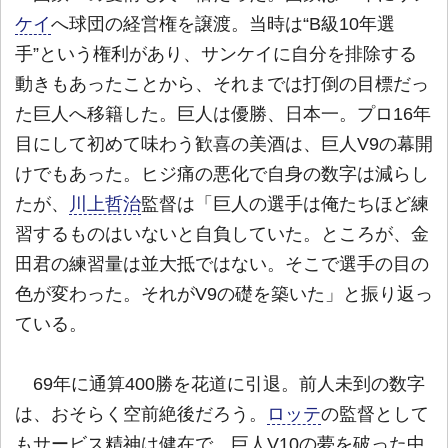
ケイ
へ球団の経営権を譲渡。当時は“B級10年選
手”という権利があり、サンケイに自分を排除する
動きもあったことから、それまでは打倒の目標だっ
た巨人へ移籍した。巨人は優勝、日本一。プロ16年
目にして初めて味わう歓喜の美酒は、巨人V9の幕開
けでもあった。ヒジ痛の悪化で自身の数字は減らし
たが、
川上哲治
監督は「巨人の選手は俺たちほど練
習するものはいないと自負していた。ところが、金
田君の練習量は並大抵ではない。そこで選手の目の
色が変わった。それがV9の礎を築いた」と振り返っ
ている。
69年に通算400勝を花道に引退。前人未到の数字
は、おそらく空前絶後だろう。
ロッテ
の監督として
もサービス精神は健在で、巨人V10の夢を破った中