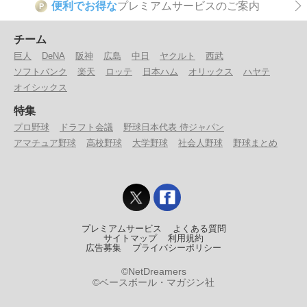
便利でお得な
プレミアムサービスのご案内
P
チーム
巨人
DeNA
阪神
広島
中日
ヤクルト
西武
ソフトバンク
楽天
ロッテ
日本ハム
オリックス
ハヤテ
オイシックス
特集
プロ野球
ドラフト会議
野球日本代表 侍ジャパン
アマチュア野球
高校野球
大学野球
社会人野球
野球まとめ
プレミアムサービス
よくある質問
サイトマップ
利用規約
広告募集
プライバシーポリシー
©NetDreamers
©ベースボール・マガジン社