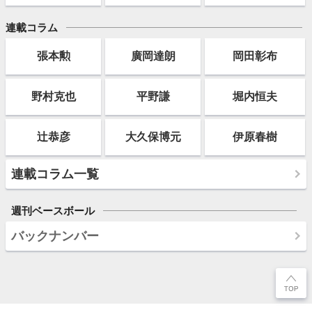
連載コラム
張本勲
廣岡達朗
岡田彰布
野村克也
平野謙
堀内恒夫
辻恭彦
大久保博元
伊原春樹
連載コラム一覧
週刊ベースボール
バックナンバー