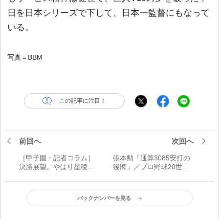
日を日本シリーズで下して、日本一監督にもなって
いる。
写真＝BBM
この記事に注目！
前回へ
次回へ
［甲子園・記者コラム］
張本勲「通算3085安打の
決勝展望。やはり星稜・
後悔」／プロ野球20世紀
奥川と履正社打線の構図
の男たち
か
バックナンバーを見る