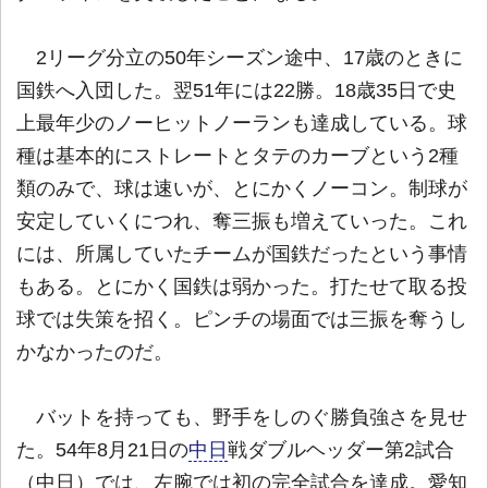
2リーグ分立の50年シーズン途中、17歳のときに
国鉄へ入団した。翌51年には22勝。18歳35日で史
上最年少のノーヒットノーランも達成している。球
種は基本的にストレートとタテのカーブという2種
類のみで、球は速いが、とにかくノーコン。制球が
安定していくにつれ、奪三振も増えていった。これ
には、所属していたチームが国鉄だったという事情
もある。とにかく国鉄は弱かった。打たせて取る投
球では失策を招く。ピンチの場面では三振を奪うし
かなかったのだ。
バットを持っても、野手をしのぐ勝負強さを見せ
た。54年8月21日の
中日
戦ダブルヘッダー第2試合
（中日）では、左腕では初の完全試合を達成。愛知