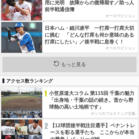
用に光明 故障からの復帰期す／助っ人
前半戦通信簿
オーロラビジョン
日本ハム・細川凌平 一打席一打席大切
に挑む 「どんな打席も何か意味のある
打席にしたい」／後半戦に息巻く！
オーロラビジョン
もっと見る
アクセス数ランキング
1
小笠原道大コラム 第115回 千葉の魅力
「出身地・千葉の話の続き。昔から野
球熱の高い土地柄です」
ガッツのフルスイング主義
2
【12球団後半戦注目選手】ペナントレ
ースを彩る選手たち ここからが本当