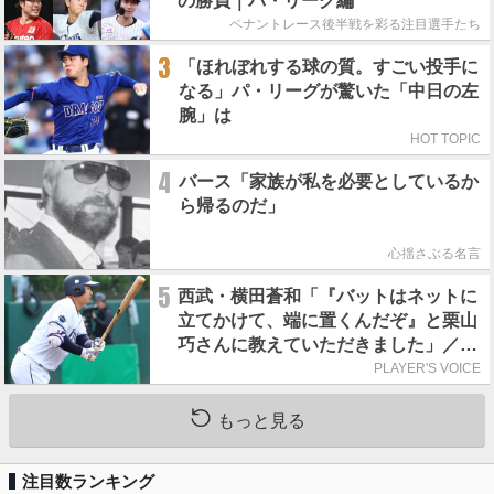
の勝負｜パ・リーグ編
ペナントレース後半戦を彩る注目選手たち
3
「ほれぼれする球の質。すごい投手に
なる」パ・リーグが驚いた「中日の左
腕」は
HOT TOPIC
4
バース「家族が私を必要としているか
ら帰るのだ」
心揺さぶる名言
5
西武・横田蒼和「『バットはネットに
立てかけて、端に置くんだぞ』と栗山
巧さんに教えていただきました」／憧
れの人からの金言
PLAYER'S VOICE
もっと見る
注目数ランキング