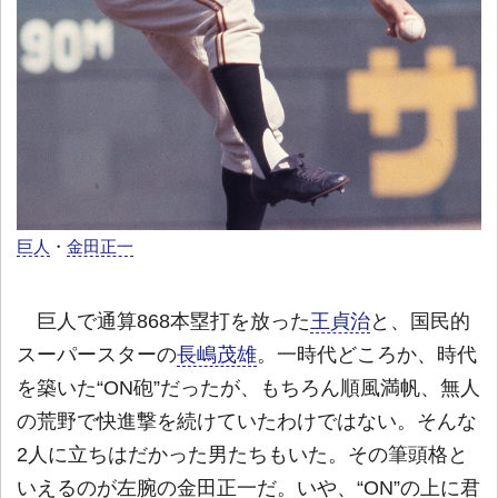
巨人
・
金田正一
巨人で通算868本塁打を放った
王貞治
と、国民的
スーパースターの
長嶋茂雄
。一時代どころか、時代
を築いた“ON砲”だったが、もちろん順風満帆、無人
の荒野で快進撃を続けていたわけではない。そんな
2人に立ちはだかった男たちもいた。その筆頭格と
いえるのが左腕の金田正一だ。いや、“ON”の上に君