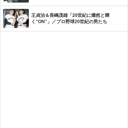
王貞治＆長嶋茂雄「20世紀に燦然と輝
く“ON”」／プロ野球20世紀の男たち