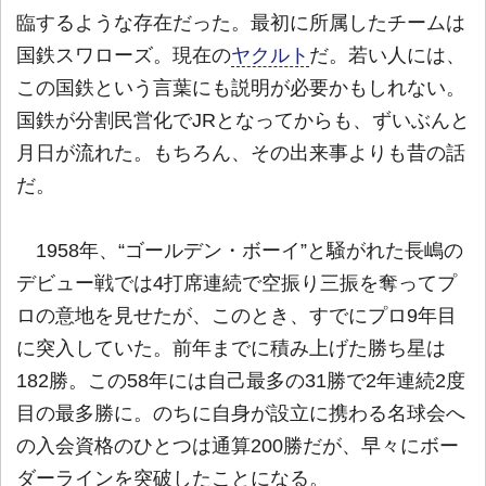
臨するような存在だった。最初に所属したチームは
国鉄スワローズ。現在の
ヤクルト
だ。若い人には、
この国鉄という言葉にも説明が必要かもしれない。
国鉄が分割民営化でJRとなってからも、ずいぶんと
月日が流れた。もちろん、その出来事よりも昔の話
だ。
1958年、“ゴールデン・ボーイ”と騒がれた長嶋の
デビュー戦では4打席連続で空振り三振を奪ってプ
ロの意地を見せたが、このとき、すでにプロ9年目
に突入していた。前年までに積み上げた勝ち星は
182勝。この58年には自己最多の31勝で2年連続2度
目の最多勝に。のちに自身が設立に携わる名球会へ
の入会資格のひとつは通算200勝だが、早々にボー
ダーラインを突破したことになる。