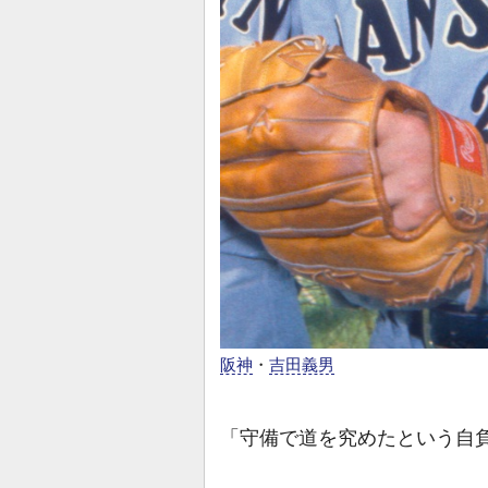
阪神
・
吉田義男
「守備で道を究めたという自