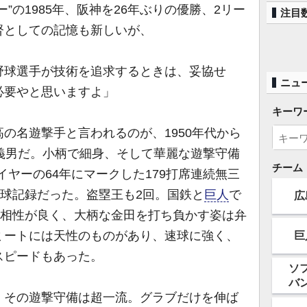
の1985年、阪神を26年ぶりの優勝、2リー
注目
督としての記憶も新しいが、
野球選手が技術を追求するときは、妥協せ
ニュ
必要やと思いますよ」
キーワ
の名遊撃手と言われるのが、1950年代から
義男だ。小柄で細身、そして華麗な遊撃守備
チーム
イヤーの64年にマークした179打席連続無三
野球記録だった。盗塁王も2回。国鉄と
巨人
で
広
相性が良く、大柄な金田を打ち負かす姿は弁
ミートには天性のものがあり、速球に強く、
巨
スピードもあった。
ソ
バ
その遊撃守備は超一流。グラブだけを伸ば