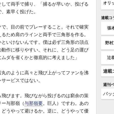
オリ
そして両手で捕り、「捕るが早いか、投げる
で、素早く投げた。
連載コ
クで、目の前でプレーすること。それで確実
張
えるため肩のラインと両手で三角形を作る。
いといけないんです。僕は必ず三角形の頂点
野村
の動作に移りやすい。それに、どう足の運び
にムダを省くかと徹底的に考えました」
辻
連載
丸のように高々と飛び上がってファンを沸
ンサービスではない。
週刊
バッ
ら飛びます。飛びながら投げるのは窮余の策
リー与那嶺（
与那嶺要
。巨人）ですわ。あの
、どうやって避けるか。逆に、どうやって優