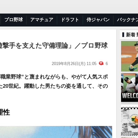
プロ野球
アマチュア
ドラフト
侍ジャパン
バックナ
新着
遊撃手を支えた守備理論」／プロ野球
2019年8月26日(月) 11:05
6
“職業野球”と蔑まれながらも、やがて人気スポ
た20世紀。躍動した男たちの姿を通して、その
理性