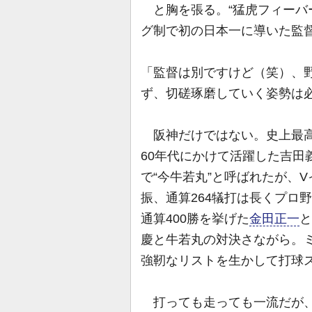
と胸を張る。“猛虎フィーバー”
グ制で初の日本一に導いた監
「監督は別ですけど（笑）、
ず、切磋琢磨していく姿勢は
阪神だけではない。史上最高
60年代にかけて活躍した吉田
で“今牛若丸”と呼ばれたが、V
振、通算264犠打は長くプロ
通算400勝を挙げた
金田正一
と
慶と牛若丸の対決さながら。
強靭なリストを生かして打球
打っても走っても一流だが、