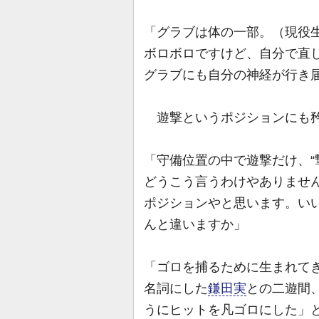
「グラブは体の一部。（現役生
ボロボロですけど、自分で直
グラブにも自分の神経が行き
遊撃というポジションにも
「守備位置の中で遊撃だけ、“
どうこう言うわけやありませ
ポジションやと思います。い
んと違いますか」
「ゴロを捕るために生まれて
名詞にした
鎌田実
との二遊間
うにヒットを凡ゴロにした」