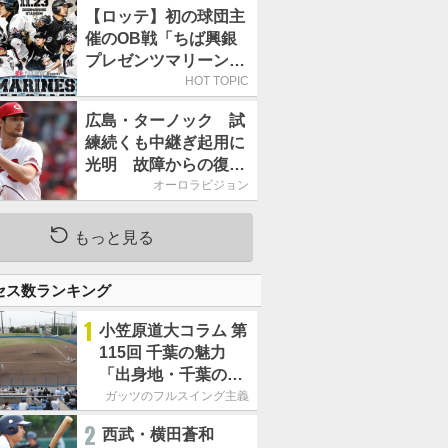
FOOD」は9月19～22
【ロッテ】初の球団主
日／初日はビール半額
催のOB戦「ちば興銀
デー
プレゼンツマリーンズ
スペシャルゲーム
HOT TOPIC
2026」、11月23日開
広島・ターノック 試
催
練続くも中継ぎ起用に
光明 故障からの復帰
期す／助っ人前半戦通
オーロラビジョン
信簿
もっと見る
セス数ランキング
1
小笠原道大コラム 第
115回 千葉の魅力
「出身地・千葉の話
の続き。昔から野球
ガッツのフルスイング主義
熱の高い土地柄で
2
西武・横田蒼和
す」