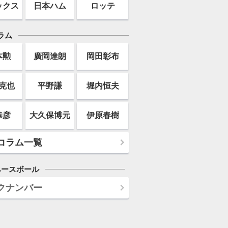
ックス
日本ハム
ロッテ
ラム
本勲
廣岡達朗
岡田彰布
克也
平野謙
堀内恒夫
恭彦
大久保博元
伊原春樹
コラム一覧
ベースボール
クナンバー