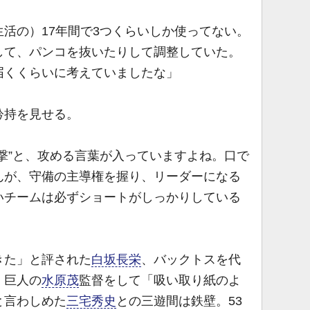
活の）17年間で3つくらいしか使ってない。
して、パンコを抜いたりして調整していた。
届くくらいに考えていましたな」
矜持を見せる。
撃”と、攻める言葉が入っていますよね。口で
んが、守備の主導権を握り、リーダーになる
いチームは必ずショートがしっかりしている
きた」と評された
白坂長栄
、バックトスを代
、巨人の
水原茂
監督をして「吸い取り紙のよ
と言わしめた
三宅秀史
との三遊間は鉄壁。53