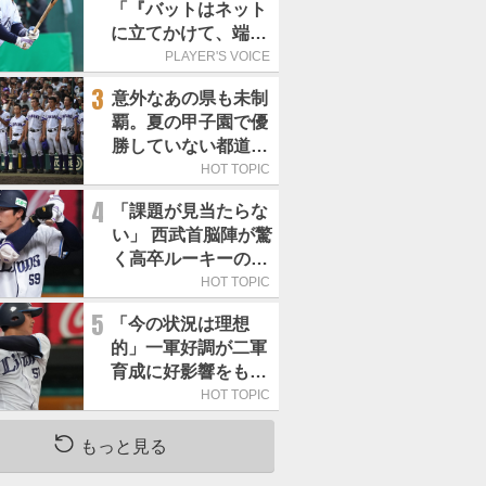
「『バットはネット
に立てかけて、端に
置くんだぞ』と栗山
PLAYER'S VOICE
巧さんに教えていた
3
意外なあの県も未制
だきました」／憧れ
覇。夏の甲子園で優
の人からの金言
勝していない都道府
県はどこ？
HOT TOPIC
4
「課題が見当たらな
い」 西武首脳陣が驚
く高卒ルーキーの高
い“完成度”
HOT TOPIC
5
「今の状況は理想
的」一軍好調が二軍
育成に好影響をもた
らす西武 象徴は高
HOT TOPIC
卒新人・横田蒼和
もっと見る