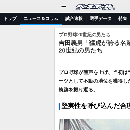
トップ
ニュース＆コラム
試合速報
選手データ
特集
プロ野球20世紀の男たち
吉田義男「猛虎が誇る名
20世紀の男たち
プロ野球が産声を上げ、当初は
ーツとして不動の地位を獲得し
軌跡を振り返る。
堅実性を呼び込んだ合