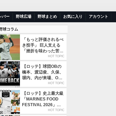
ンバー
野球広場
野球まとめ
お気に入り
アカウント
 野球コラム
「もっと評価されるべ
き投手」 巨人支える
「挫折を味わった苦労
人右腕」は
HOT TOPIC
【ロッテ】球団OBの
橋本、渡辺俊、久保、
塀内、内が来場、OB
解説も／9月22日開催
HOT TOPIC
の「TEAM26デー」
【ロッテ】史上最大級
「MARINES FOOD
FESTIVAL 2026」第4
弾「KOREAN
HOT TOPIC