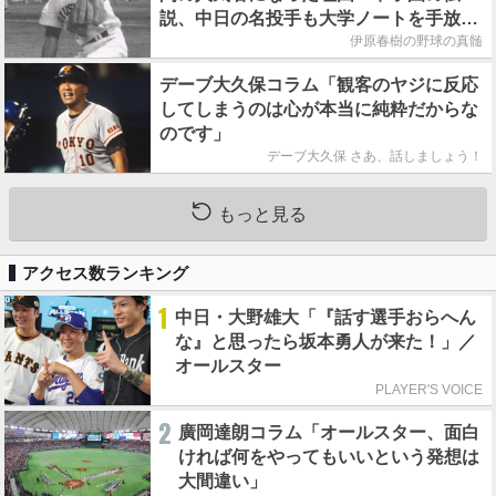
説、中日の名投手も大学ノートを手放さ
なかった」
伊原春樹の野球の真髄
デーブ大久保コラム「観客のヤジに反応
してしまうのは心が本当に純粋だからな
のです」
デーブ大久保 さあ、話しましょう！
もっと見る
アクセス数ランキング
1
中日・大野雄大「『話す選手おらへん
な』と思ったら坂本勇人が来た！」／
オールスター
PLAYER'S VOICE
2
廣岡達朗コラム「オールスター、面白
ければ何をやってもいいという発想は
大間違い」