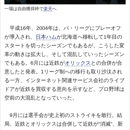
一場は自由獲得枠で
楽天
へ
平成16年、2004年は、パ・リーグにプレーオフ
が導入され、
日本ハム
が北海道へ移転して1年目の
スタートを切ったシーズンでもあるが、こうした変
革の動きは拡大し、そして混乱していったシーズン
でもある。6月には近鉄が
オリックス
との合併が合
意したと発表。1リーグ制への移行も取り沙汰され
る一方、インターネット関連サービス会社のライブ
ドアが近鉄を買収する意向を示すなど、プロ野球は
空前の大混乱となっていった。
9月には選手会が史上初のストライキを敢行。結
局、近鉄とオリックスは合併して近鉄が“消滅”、新