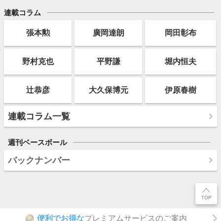
連載コラム
張本勲
廣岡達朗
岡田彰布
野村克也
平野謙
堀内恒夫
辻恭彦
大久保博元
伊原春樹
連載コラム一覧
週刊ベースボール
バックナンバー
便利でお得な
プレミアムサービスのご案内
P