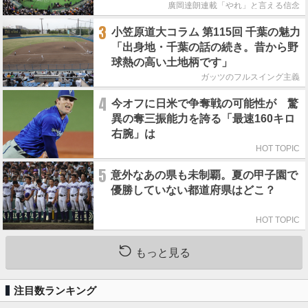
廣岡達朗連載「やれ」と言える信念
3
小笠原道大コラム 第115回 千葉の魅力
「出身地・千葉の話の続き。昔から野
球熱の高い土地柄です」
ガッツのフルスイング主義
4
今オフに日米で争奪戦の可能性が 驚
異の奪三振能力を誇る「最速160キロ
右腕」は
HOT TOPIC
5
意外なあの県も未制覇。夏の甲子園で
優勝していない都道府県はどこ？
HOT TOPIC
もっと見る
注目数ランキング