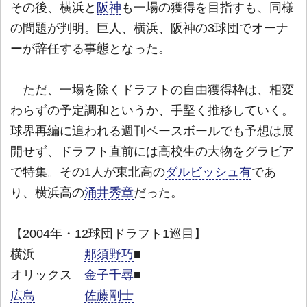
その後、横浜と
阪神
も一場の獲得を目指すも、同様
の問題が判明。巨人、横浜、阪神の3球団でオーナ
ーが辞任する事態となった。
ただ、一場を除くドラフトの自由獲得枠は、相変
わらずの予定調和というか、手堅く推移していく。
球界再編に追われる週刊ベースボールでも予想は展
開せず、ドラフト直前には高校生の大物をグラビア
で特集。その1人が東北高の
ダルビッシュ有
であ
り、横浜高の
涌井秀章
だった。
【2004年・12球団ドラフト1巡目】
横浜
那須野巧
■
オリックス
金子千尋
■
広島
佐藤剛士