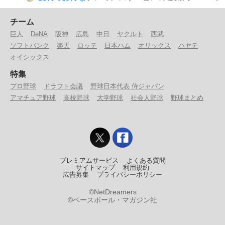
チーム
巨人
DeNA
阪神
広島
中日
ヤクルト
西武
ソフトバンク
楽天
ロッテ
日本ハム
オリックス
ハヤテ
オイシックス
特集
プロ野球
ドラフト会議
野球日本代表 侍ジャパン
アマチュア野球
高校野球
大学野球
社会人野球
野球まとめ
プレミアムサービス
よくある質問
サイトマップ
利用規約
広告募集
プライバシーポリシー
©NetDreamers
©ベースボール・マガジン社