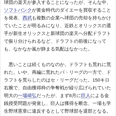
球団の楽天が参入することになったが、そんな中、
ソフトバンク
が黄金時代のダイエーを買収すること
を発表、
西武
も複数の企業へ球団の売却を持ちかけ
ていたことが明るみになり、近鉄とオリックスの選
手が新生オリックスと新球団の楽天へ分配ドラフト
で振り分けられるなど、ドラフトの前後になって
も、なかなか嵐が静まる気配はなかった。
悪いことは続くものなのか。ドラフトも荒れに荒
れた。いや、再編に荒れたパ・リーグの一方で、ド
ラフトを荒らしたのはセ・リーグだった。150キロ
右腕で、自由獲得枠の争奪戦が繰り広げられていた
明大の
一場靖弘
だったが、まず8月に
巨人
による金
銭授受問題が発覚し、巨人は獲得を断念、一場も学
生野球憲章に違反するとして野球部を退部となる。