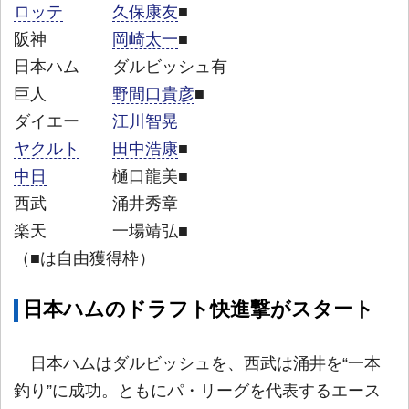
ロッテ
久保康友
■
阪神
岡崎太一
■
日本ハム ダルビッシュ有
巨人
野間口貴彦
■
ダイエー
江川智晃
ヤクルト
田中浩康
■
中日
樋口龍美■
西武 涌井秀章
楽天 一場靖弘■
（■は自由獲得枠）
日本ハムのドラフト快進撃がスタート
日本ハムはダルビッシュを、西武は涌井を“一本
釣り”に成功。ともにパ・リーグを代表するエース