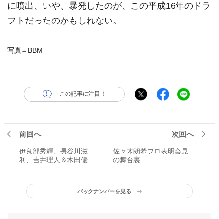
に噴出、いや、暴発したのが、この平成16年のドラ
フトだったのかもしれない。
写真＝BBM
この記事に注目！
前回へ
次回へ
伊良部秀輝、長谷川滋
佐々木朗希プロ表明会見
利、吉井理人＆木田優夫
の舞台裏
「1990年代の後半にメジ
ャーを目指した投手た
ち」／プロ野球20世紀の
バックナンバーを見る
男たち