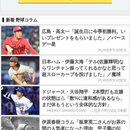
新着 野球コラム
広島・高太一「誕生日に今季初勝利。い
いプレゼントをもらいました」／バース
デー星
PLAYER'S VOICE
日本ハム・伊藤大海「テル(佐藤輝明)な
らワンチャン振ってくれるかなと思って
超スローカーブを投げました」／魔球
PLAYER'S VOICE
ドジャース・大谷翔平 2本塁打も左膝
の状態は△「数%に違和感があるなら、
まだ休もうという全体的な方針」
WEEKLY SHOHEI OTANI 二刀流で呼び込む3連覇
伊原春樹コラム「板東英二さんがお茶の
間の人気者になった理由 甲子園の伝