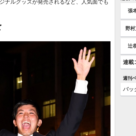
リジナルグッズが発売されるなど、人気面でも
張
ズ
野村
辻
連載
週刊
バッ