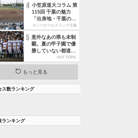
腕」は
4
小笠原道大コラム 第
115回 千葉の魅力
「出身地・千葉の話
の続き。昔から野球
ガッツのフルスイング主義
熱の高い土地柄で
5
意外なあの県も未制
す」
覇。夏の甲子園で優
勝していない都道府
県はどこ？
HOT TOPIC
もっと見る
セス数ランキング
数ランキング