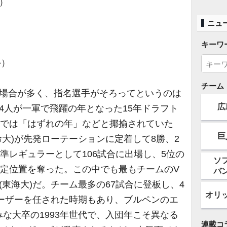
）
ニュ
キーワ
外）
チーム
場合が多く、指名選手がそろってというのは
広
4人が一軍で飛躍の年となった15年ドラフト
までは「はずれの年」などと揶揄されていた
巨
命大)が先発ローテーションに定着して8勝、2
の準レギュラーとして106試合に出場し、5位の
ソ
の定位置を奪った。この中でも最もチームのV
バ
(東海大)だ。チーム最多の67試合に登板し、4
オリ
ローザーを任された時期もあり、ブルペンのエ
な大卒の1993年世代で、入団年こそ異なる
連載コ