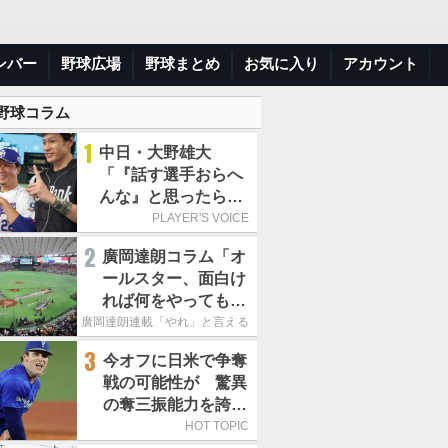
ンバー
野球広場
野球まとめ
お気に入り
アカウント
 野球コラム
1
中日・大野雄大
「『話す選手おらへ
んな』と思ったら坂
本勇人が来た！」／
PLAYER'S VOICE
オールスター
2
廣岡達朗コラム「オ
ールスター、面白け
れば何をやってもい
いという発想は大間
廣岡達朗連載「やれ」と言える信念
違い」
3
今オフに日米で争奪
戦の可能性が 驚異
の奪三振能力を誇る
「最速160キロ右
HOT TOPIC