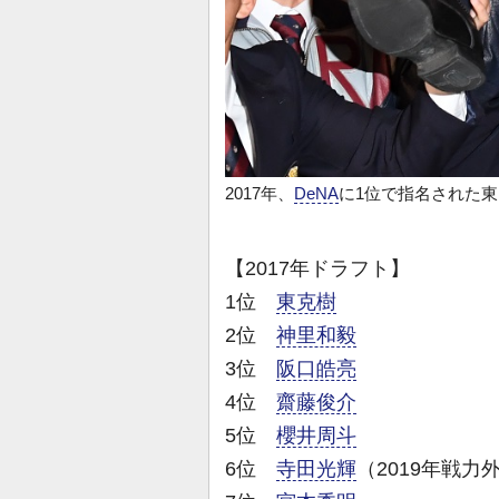
2017年、
DeNA
に1位で指名された東
【2017年ドラフト】
1位
東克樹
2位
神里和毅
3位
阪口皓亮
4位
齋藤俊介
5位
櫻井周斗
6位
寺田光輝
（2019年戦力