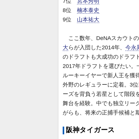
7位
宮本秀明
8位
楠本泰史
9位
山本祐大
ここ数年、DeNAスカウト
大
らが入団した2014年、
今永
のドラフトも大成功のドラフ
2017年ドラフトを選びたい
ルーキーイヤーで新人王を獲得
外野のレギュラーに定着。3
ーズを背負う若星として階段を
舞台を経験。中でも独立リーグ
がらも、将来の正捕手候補と
阪神タイガース