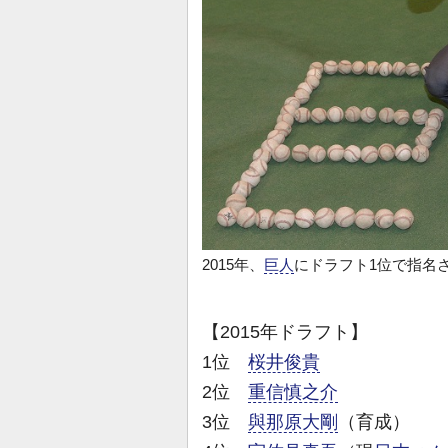
2015年、
巨人
にドラフト1位で指名
【2015年ドラフト】
1位
桜井俊貴
2位
重信慎之介
3位
與那原大剛
（育成）