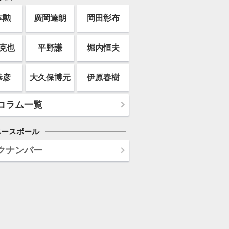
本勲
廣岡達朗
岡田彰布
克也
平野謙
堀内恒夫
恭彦
大久保博元
伊原春樹
コラム一覧
ベースボール
クナンバー