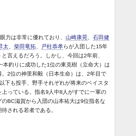
の眼力は非常に優れており、
山崎康晃
、
石田健
昇太
、
柴田竜拓
、
戸柱恭孝
らが入団した15年
トと言えるだろう。しかし、今回は2年前、
。一本釣りに成功した1位の東克樹（立命大）は
。2位の神里和毅（日本生命）は、2年目で
位以下も投手、野手それぞれが将来のベイスタ
上っている。指名9人中8人がすでに一軍の
のBC滋賀から入団の山本祐大は9位指名な
期待される若者である。