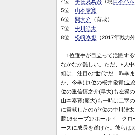
4位
宇佐見真吾
（現
日本ハム
5位
山本泰寛
6位
巽大介
（育成）
7位
中川皓太
8位
松崎啄也
（2017年戦力
1位選手が目立って活躍する
なかなか難しい。ただ、8人中
組は、注目の“世代”だ。昨季
が、今季は1位の桜井俊貴(立
位の重信慎之介(早大)も左翼
山本泰寛(慶大)も一時は二塁
に貢献したのが7位の中川皓太
勝16セーブ17ホールド。ク
ースに成長を遂げた。彼らはみ