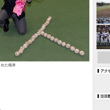
された桜井
アク
注目