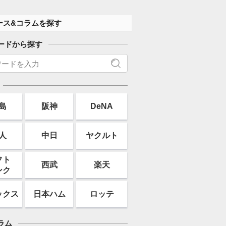
ース&コラムを探す
ードから探す
島
阪神
DeNA
人
中日
ヤクルト
フト
西武
楽天
ンク
ックス
日本ハム
ロッテ
ラム