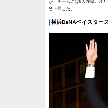
が、チームには9人在籍。オ
急上昇した。
横浜DeNAベイスター