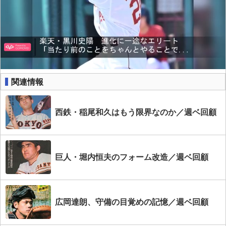
関連情報
西鉄・稲尾和久はもう限界なのか／週ベ回顧
巨人・堀内恒夫のフォーム改造／週ベ回顧
広岡達朗、守備の目覚めの記憶／週ベ回顧