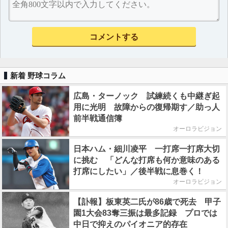
新着 野球コラム
広島・ターノック 試練続くも中継ぎ起
用に光明 故障からの復帰期す／助っ人
前半戦通信簿
オーロラビジョン
日本ハム・細川凌平 一打席一打席大切
に挑む 「どんな打席も何か意味のある
打席にしたい」／後半戦に息巻く！
オーロラビジョン
【訃報】板東英二氏が86歳で死去 甲子
園1大会83奪三振は最多記録 プロでは
中日で抑えのパイオニア的存在