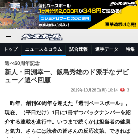
トップ
ニュース＆コラム
試合速報
選手データ
特集
週べ60周年記念
新人・田淵幸一、飯島秀雄のド派手なデビ
ュー／週ベ回顧
2019年10月28日(月) 10:14
3
昨年、創刊60周年を迎えた『週刊ベースボール』。
現在、（平日だけ）1日に1冊ずつバックナンバーを紹
介する連載を進行中。いつまで続くかは担当者の健康
と気力、さらには読者の皆さんの反応次第。できれば