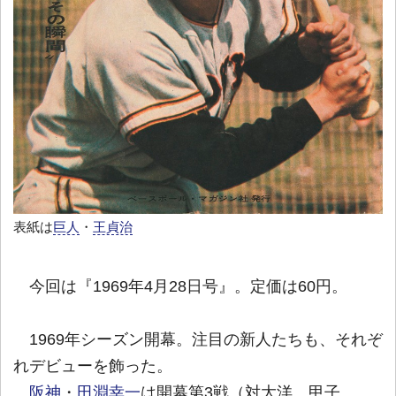
表紙は
巨人
・
王貞治
今回は『1969年4月28日号』。定価は60円。
1969年シーズン開幕。注目の新人たちも、それぞ
れデビューを飾った。
阪神
・
田淵幸一
は開幕第3戦（対大洋。甲子