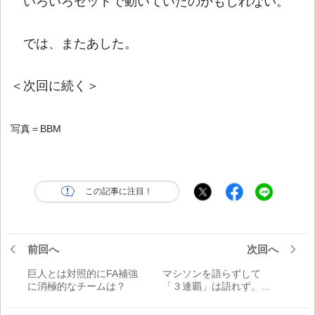
いろいろセットで動いていたのかもしれない。
では、またあした。
＜次回に続く＞
写真＝BBM
この記事に注目！
前回へ
次回へ
巨人とは対照的にFA補強
マシソンを語らずして
に消極的なチームは？
「３連覇」は語れず。あ
りがとう、戦友／川口和
久WEBコラム