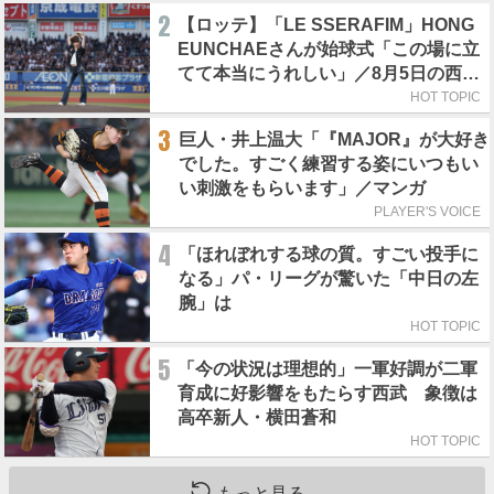
2
【ロッテ】「LE SSERAFIM」HONG
EUNCHAEさんが始球式「この場に立
てて本当にうれしい」／8月5日の西武
戦（ZOZOマリン）
HOT TOPIC
3
巨人・井上温大「『MAJOR』が大好き
でした。すごく練習する姿にいつもい
い刺激をもらいます」／マンガ
PLAYER'S VOICE
4
「ほれぼれする球の質。すごい投手に
なる」パ・リーグが驚いた「中日の左
腕」は
HOT TOPIC
5
「今の状況は理想的」一軍好調が二軍
育成に好影響をもたらす西武 象徴は
高卒新人・横田蒼和
HOT TOPIC
もっと見る