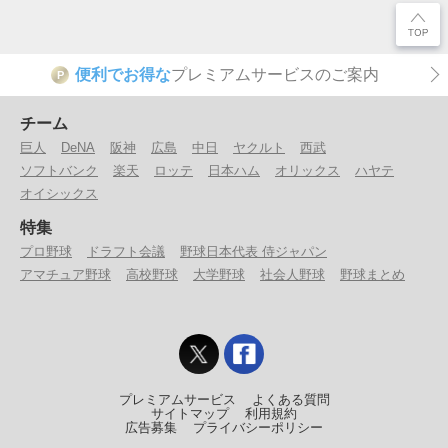
便利でお得な
プレミアムサービスのご案内
P
チーム
巨人
DeNA
阪神
広島
中日
ヤクルト
西武
ソフトバンク
楽天
ロッテ
日本ハム
オリックス
ハヤテ
オイシックス
特集
プロ野球
ドラフト会議
野球日本代表 侍ジャパン
アマチュア野球
高校野球
大学野球
社会人野球
野球まとめ
プレミアムサービス
よくある質問
サイトマップ
利用規約
広告募集
プライバシーポリシー