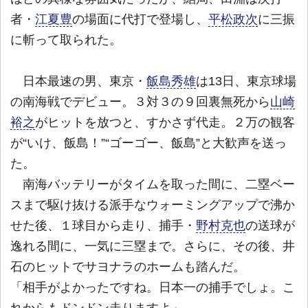
者・
江夏豊
の場面に代打で登場し、
平松政次
に三振
に斬って取られた。
日本最速の男、東京・
飯島秀雄
は13日、東京球場
の南海戦でデビュー。３対３の９回裏無死から
山崎
裕之
がヒットを放つと、すかさず代走。２万の観客
が“いけ、飯島！”“ゴーゴー、飯島”と大歓声を送っ
た。
南海バッテリーがタイムを取った間に、二塁ベー
スまで駆け抜ける派手なウォーミングアップで沸か
せた後、１球目から走り、捕手・
野村克也
の送球が
逸れる間に、一気に三塁まで。さらに、その後、井
石のヒットでサヨナラのホームも踏んだ。
「相手がよかったですね。日本一の捕手でしょ。こ