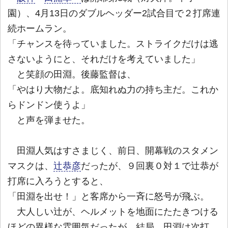
園）、4月13日のダブルヘッダー2試合目で２打席連
続ホームラン。
「チャンスを待っていました。ストライクだけは逃
さないようにと、それだけを考えていました」
と笑顔の田淵。後藤監督は、
「やはり大物だよ。底知れぬ力の持ち主だ。これか
らドンドン使うよ」
と声を弾ませた。
田淵人気はすさまじく、前日、開幕戦のスタメン
マスクは、
辻恭彦
だったが、９回裏０対１で辻恭が
打席に入ろうとすると、
「田淵を出せ！」と客席から一斉に怒号が飛ぶ。
大人しい辻が、ヘルメットを地面にたたきつける
ほどの異様な雰囲気だったが、結局、田淵は次打