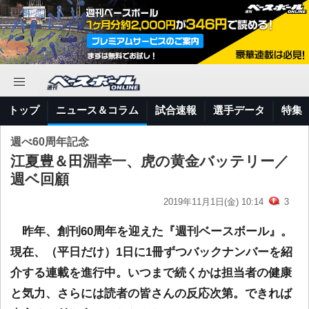
トップ
ニュース＆コラム
試合速報
選手データ
特集
週べ60周年記念
江夏豊＆田淵幸一、虎の黄金バッテリー／
週ベ回顧
2019年11月1日(金) 10:14
3
昨年、創刊60周年を迎えた『週刊ベースボール』。
現在、（平日だけ）1日に1冊ずつバックナンバーを紹
介する連載を進行中。いつまで続くかは担当者の健康
と気力、さらには読者の皆さんの反応次第。できれば