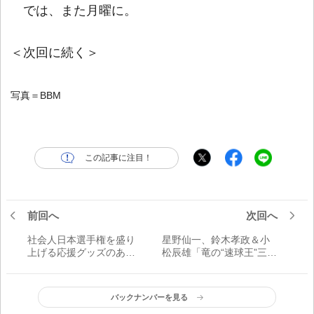
では、また月曜に。
＜次回に続く＞
写真＝BBM
この記事に注目！
前回へ
次回へ
社会人日本選手権を盛り
星野仙一、鈴木孝政＆小
上げる応援グッズのあれ
松辰雄「竜の“速球王”三者
これ／JABA公式サポ・豊
三様」／プロ野球20世紀
島わかなの熱視線！
の男たち
バックナンバーを見る