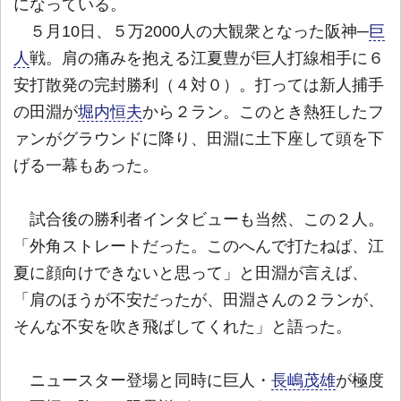
になっている。
５月10日、５万2000人の大観衆となった阪神─
巨
人
戦。肩の痛みを抱える江夏豊が巨人打線相手に６
安打散発の完封勝利（４対０）。打っては新人捕手
の田淵が
堀内恒夫
から２ラン。このとき熱狂したフ
ァンがグラウンドに降り、田淵に土下座して頭を下
げる一幕もあった。
試合後の勝利者インタビューも当然、この２人。
「外角ストレートだった。このへんで打たねば、江
夏に顔向けできないと思って」と田淵が言えば、
「肩のほうが不安だったが、田淵さんの２ランが、
そんな不安を吹き飛ばしてくれた」と語った。
ニュースター登場と同時に巨人・
長嶋茂雄
が極度