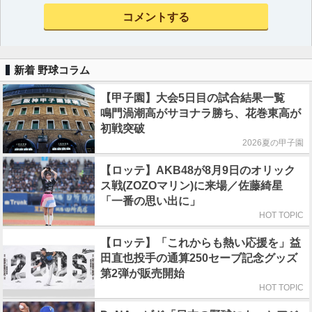
新着 野球コラム
【甲子園】大会5日目の試合結果一覧
鳴門渦潮高がサヨナラ勝ち、花巻東高が
初戦突破
2026夏の甲子園
【ロッテ】AKB48が8月9日のオリック
ス戦(ZOZOマリン)に来場／佐藤綺星
「一番の思い出に」
HOT TOPIC
【ロッテ】「これからも熱い応援を」益
田直也投手の通算250セーブ記念グッズ
第2弾が販売開始
HOT TOPIC