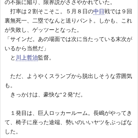
の不振に陥り、限界説がささやかれていた。
打率は２割そこそこ。５月８日の
中日
戦では９回
裏無死一、二塁でなんと送りバント。しかも、これ
が失敗し、ゲッツーとなった。
「サインだ。あの場面では次に当たっている末次が
いるから当然だ」
と
川上哲治
監督。
ただ、ようやくスランプから脱出しそうな雰囲気
も。
きっかけは、豪快な“２発”だ。
１発目は、巨人ロッカールーム。長嶋がやってき
て、椅子に座った途端、勢いのいいヤツをぶっぱな
した。