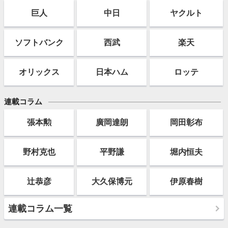
巨人
中日
ヤクルト
ソフト
バンク
西武
楽天
オリックス
日本ハム
ロッテ
連載コラム
張本勲
廣岡達朗
岡田彰布
野村克也
平野謙
堀内恒夫
辻恭彦
大久保博元
伊原春樹
連載コラム一覧