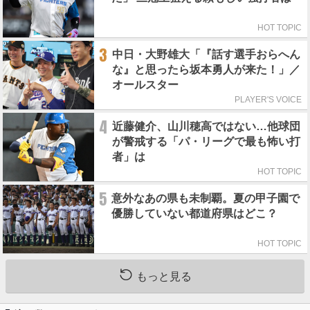
HOT TOPIC
3
中日・大野雄大「『話す選手おらへん
な』と思ったら坂本勇人が来た！」／
オールスター
PLAYER'S VOICE
4
近藤健介、山川穂高ではない…他球団
が警戒する「パ・リーグで最も怖い打
者」は
HOT TOPIC
5
意外なあの県も未制覇。夏の甲子園で
優勝していない都道府県はどこ？
HOT TOPIC
もっと見る