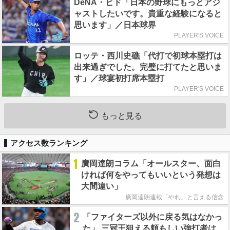
DeNA・ビド「日本の野球にもっとアジ
ャストしたいです。貴重な経験になると
思います」／日本球界
PLAYER'S VOICE
ロッテ・西川史礁「代打で初球本塁打は
出来過ぎでした。完璧に打てたと思いま
す」／球宴初打席本塁打
PLAYER'S VOICE
もっと見る
アクセス数ランキング
1
廣岡達朗コラム「オールスター、面白
ければ何をやってもいいという発想は
大間違い」
廣岡達朗連載「やれ」と言える信念
2
「ファイターズ以外に戻る気はなかっ
た」 三冠王狙える頼もしい強打者は