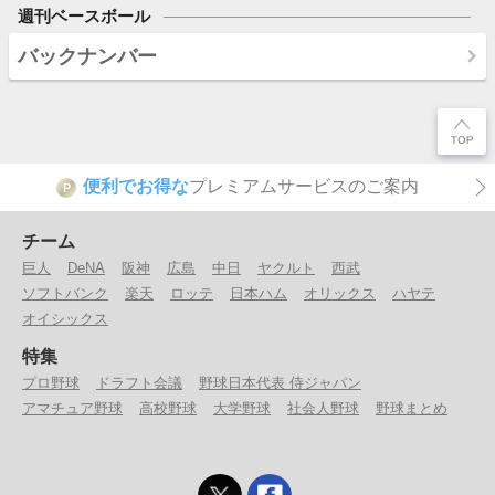
週刊ベースボール
バックナンバー
便利でお得な
プレミアムサービスのご案内
P
チーム
巨人
DeNA
阪神
広島
中日
ヤクルト
西武
ソフトバンク
楽天
ロッテ
日本ハム
オリックス
ハヤテ
オイシックス
特集
プロ野球
ドラフト会議
野球日本代表 侍ジャパン
アマチュア野球
高校野球
大学野球
社会人野球
野球まとめ