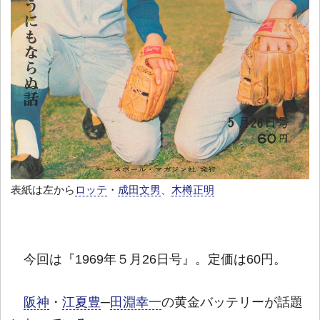
表紙は左から
ロッテ
・
成田文男
、
木樽正明
今回は『1969年５月26日号』。定価は60円。
阪神
・
江夏豊
─
田淵幸一
の黄金バッテリーが話題