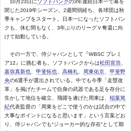
10月23日に
ソフトバンク
の3年連続日本一で幕を
閉じた2019年シーズン。2週間弱経ち、各球団は秋
季キャンプをスタート。日本一になったソフトバン
クも、休む間もなく、3年ぶりのリーグＶ奪還に向
けて始動している。
その一方で、侍ジャパンとして『WBSC プレミ
ア12』に挑む者も。ソフトバンクからは
松田宣浩
、
嘉弥真新也
、
甲斐拓也
、
高橋礼
、
周東佑京
、
甲斐野
央
の6選手が選出されている。中でも今季「走塁改
革」を掲げたチームで自身の武器である足を存分に
生かして地位を確立、飛躍を遂げた周東は、
稲葉篤
紀
代表監督の「周東をどこで使うのかは試合の中で
大事なポイントになると思います」という言葉どお
り、侍ジャパンでも“ジョーカー的な存在”として期