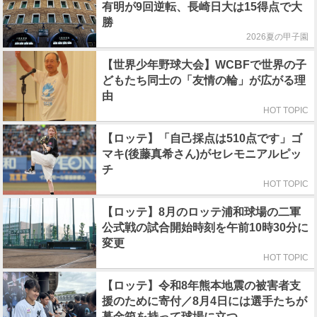
有明が9回逆転、長崎日大は15得点で大
勝
2026夏の甲子園
【世界少年野球大会】WCBFで世界の子
どもたち同士の「友情の輪」が広がる理
由
HOT TOPIC
【ロッテ】「自己採点は510点です」ゴ
マキ(後藤真希さん)がセレモニアルピッ
チ
HOT TOPIC
【ロッテ】8月のロッテ浦和球場の二軍
公式戦の試合開始時刻を午前10時30分に
変更
HOT TOPIC
【ロッテ】令和8年熊本地震の被害者支
援のために寄付／8月4日には選手たちが
募金箱を持って球場に立つ