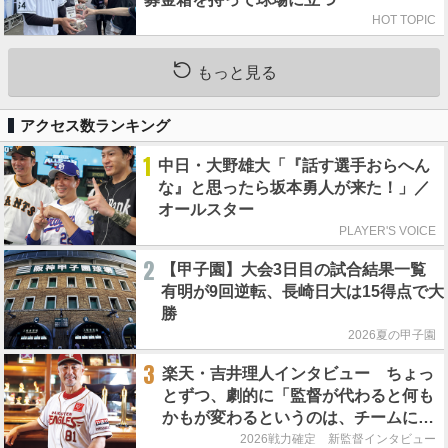
HOT TOPIC
もっと見る
アクセス数ランキング
1
中日・大野雄大「『話す選手おらへん
な』と思ったら坂本勇人が来た！」／
オールスター
PLAYER'S VOICE
2
【甲子園】大会3日目の試合結果一覧
有明が9回逆転、長崎日大は15得点で大
勝
2026夏の甲子園
3
楽天・吉井理人インタビュー ちょっ
とずつ、劇的に「監督が代わると何も
かもが変わるというのは、チームにと
って良くないことなんです」
2026戦力確定 新監督インタビュー