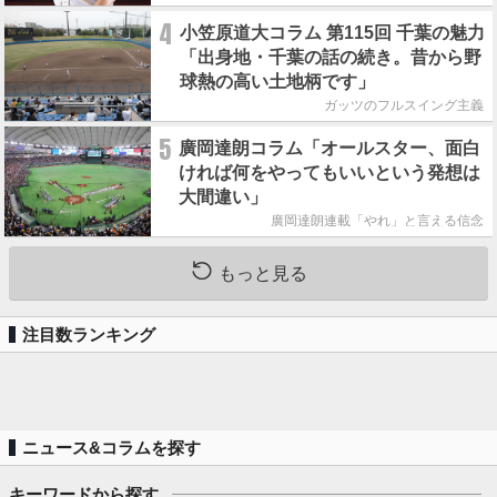
4
小笠原道大コラム 第115回 千葉の魅力
「出身地・千葉の話の続き。昔から野
球熱の高い土地柄です」
ガッツのフルスイング主義
5
廣岡達朗コラム「オールスター、面白
ければ何をやってもいいという発想は
大間違い」
廣岡達朗連載「やれ」と言える信念
もっと見る
注目数ランキング
ニュース&コラムを探す
キーワードから探す