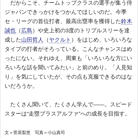
だからこそ、チームトップクラスの選手が集う侍
ジャパンできっかけをつかんでほしいのだ。今季
セ・リーグの首位打者、最高出塁率を獲得した
鈴木
誠也
（
広島
）や史上初の3度のトリプルスリーを達
成した
山田哲人
（
ヤクルト
）をはじめ、いろいろな
タイプの打者がそろっている。こんなチャンスはめ
ったにない。それゆえ、周東も「いろいろな方にい
ろいろな話を聞いてみたい」と前のめり。「人見知
り」を気にしていたが、その点も克服できるのはな
いだろうか。
たくさん聞いて、たくさん学んで――。スピード
スターは“走塁プラスアルファ”への成長を目指す。
文＝菅原梨恵 写真＝小山真司