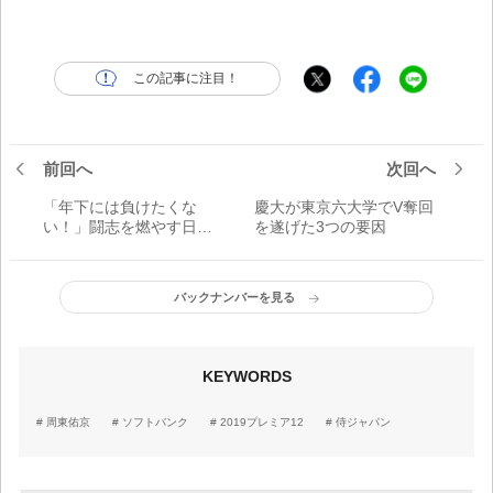
この記事に注目！
前回へ
次回へ
「年下には負けたくな
慶大が東京六大学でV奪回
い！」闘志を燃やす日本
を遂げた3つの要因
ハム4位・JX-ENEOSの鈴
木健矢／JABA公式サポ・
田中優美の熱視線！
バックナンバーを見る
KEYWORDS
周東佑京
ソフトバンク
2019プレミア12
侍ジャパン