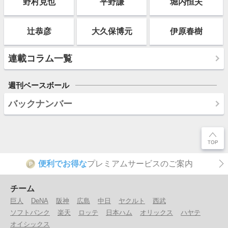
野村克也
平野謙
堀内恒夫
辻恭彦
大久保博元
伊原春樹
連載コラム一覧
週刊ベースボール
バックナンバー
便利でお得な
プレミアムサービスのご案内
P
チーム
巨人
DeNA
阪神
広島
中日
ヤクルト
西武
ソフトバンク
楽天
ロッテ
日本ハム
オリックス
ハヤテ
オイシックス