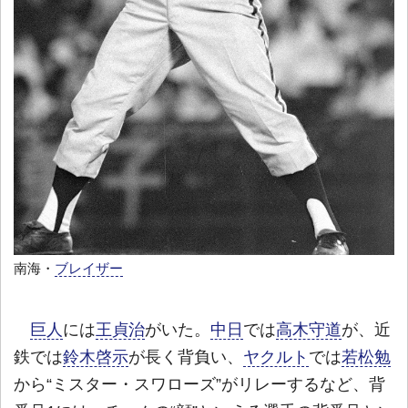
南海・
ブレイザー
巨人
には
王貞治
がいた。
中日
では
高木守道
が、近
鉄では
鈴木啓示
が長く背負い、
ヤクルト
では
若松勉
から“ミスター・スワローズ”がリレーするなど、背