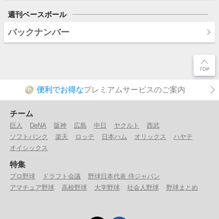
週刊ベースボール
バックナンバー
便利でお得な
プレミアムサービスのご案内
P
チーム
巨人
DeNA
阪神
広島
中日
ヤクルト
西武
ソフトバンク
楽天
ロッテ
日本ハム
オリックス
ハヤテ
オイシックス
特集
プロ野球
ドラフト会議
野球日本代表 侍ジャパン
アマチュア野球
高校野球
大学野球
社会人野球
野球まとめ