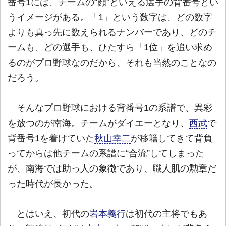
番号1には、チームの“顔”といえる選手の背番号とい
うイメージがある。「1」という数字は、どの数字
よりも真っ先に数えられるナンバーであり、どのチ
ームも、どの選手も、ひたすら「1位」を追い求め
るのがプロ野球なのだから、それも当然のことなの
だろう。
そんなプロ野球における背番号1の系譜で、異彩
を放つのが南海。チームがダイエーとなり、
西武
で
背番号1を着けていた
秋山幸二
が移籍してきて背負
ってからは他チームの系譜に“合流”してしまった
が、南海では助っ人の象徴であり、職人肌の勲章だ
った時代が長かった。
とはいえ、初代の
岩本義行
は初代の主将でもあ