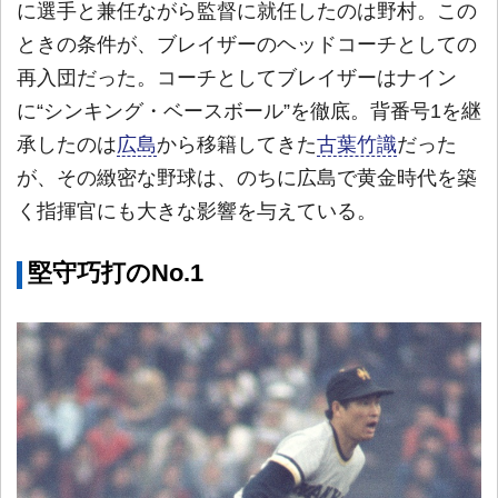
に選手と兼任ながら監督に就任したのは野村。この
ときの条件が、ブレイザーのヘッドコーチとしての
再入団だった。コーチとしてブレイザーはナイン
に“シンキング・ベースボール”を徹底。背番号1を継
承したのは
広島
から移籍してきた
古葉竹識
だった
が、その緻密な野球は、のちに広島で黄金時代を築
く指揮官にも大きな影響を与えている。
堅守巧打のNo.1