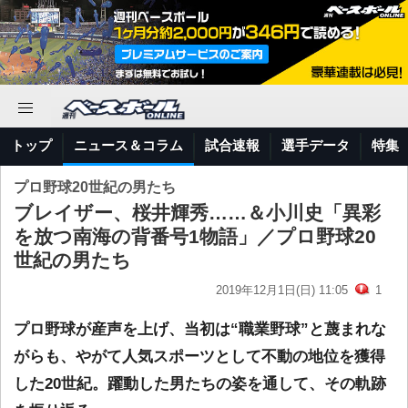
トップ
ニュース＆コラム
試合速報
選手データ
特集
プロ野球20世紀の男たち
ブレイザー、桜井輝秀……＆小川史「異彩
を放つ南海の背番号1物語」／プロ野球20
世紀の男たち
2019年12月1日(日) 11:05
1
プロ野球が産声を上げ、当初は“職業野球”と蔑まれな
がらも、やがて人気スポーツとして不動の地位を獲得
した20世紀。躍動した男たちの姿を通して、その軌跡