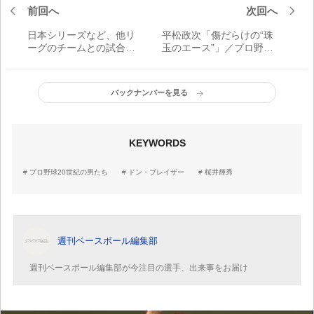
前回へ
次回へ
日本シリーズなど、他リ
平松政次「傷だらけの“珠
ーグのチームとの試合で
玉のエース”」／プロ野球
は守り方も異なる？／元
20世紀の男たち
ソフトバンク・柴原洋に
聞く
バックナンバーを見る
KEYWORDS
プロ野球20世紀の男たち
ドン・ブレイザー
桜井輝秀
週刊ベースボール編集部
週刊ベースボール編集部が今注目の選手、出来事をお届け