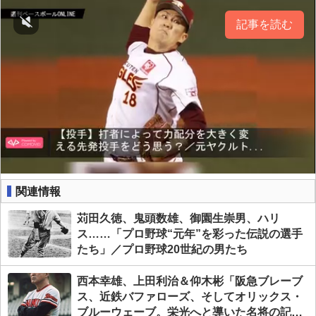
記事を読む
関連情報
苅田久徳、鬼頭数雄、御園生崇男、ハリ
ス……「プロ野球“元年”を彩った伝説の選手
たち」／プロ野球20世紀の男たち
西本幸雄、上田利治＆仰木彬「阪急ブレーブ
ス、近鉄バファローズ、そしてオリックス・
ブルーウェーブ。栄光へと導いた名将の記