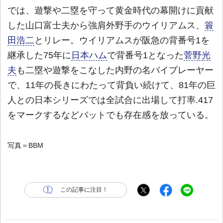
では、遊撃や二塁を守って黄金時代の幕開けに貢献
した山口富士夫から強肩外野手のウイリアムス、
簑
田浩二
とリレー。ウイリアムスが阪急の背番号1を
継承した75年に
日本ハム
で背番号1となった
菅野光
夫
も二塁や遊撃をこなした内野の名バイプレーヤー
で、11年の長きにわたって背負い続けて、81年の巨
人との日本シリーズでは全試合に出場して打率.417
をマークするなどバットでも存在感を放っている。
写真＝BBM
この記事に注目！