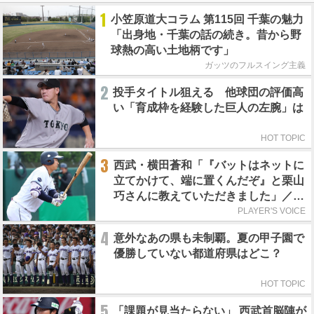
1
小笠原道大コラム 第115回 千葉の魅力
「出身地・千葉の話の続き。昔から野
球熱の高い土地柄です」
ガッツのフルスイング主義
2
投手タイトル狙える 他球団の評価高
い「育成枠を経験した巨人の左腕」は
HOT TOPIC
3
西武・横田蒼和「『バットはネットに
立てかけて、端に置くんだぞ』と栗山
巧さんに教えていただきました」／憧
れの人からの金言
PLAYER'S VOICE
4
意外なあの県も未制覇。夏の甲子園で
優勝していない都道府県はどこ？
HOT TOPIC
5
「課題が見当たらない」 西武首脳陣が