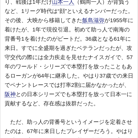
り、戦後は1年だけ
山本一人
（鶴岡一人）が背負う
など、1リーグ時代は“顔”といえるナンバーだった。
その後、大映から移籍してきた
飯島滋弥
が1955年に
着けたが、1年で現役引退。初めて助っ人で南海の
背番号1を着けたのがピートだ。36歳となる61年に
来日。すでに全盛期を過ぎたベテランだったが、攻
守交代の際には全力疾走を見せたナイスガイで、57
年のワールド・シリーズで本塁打を放ったこともあ
るローガンが64年に継承した。やはり37歳での来日
でペナントレースでは打率2割に届かなかったが、
阪神
との日本シリーズでも本塁打を放って日本一に
貢献するなど、存在感は抜群だった。
ただ、助っ人の背番号というイメージを定着させ
たのは、67年に来日したブレイザーだろう。やはり