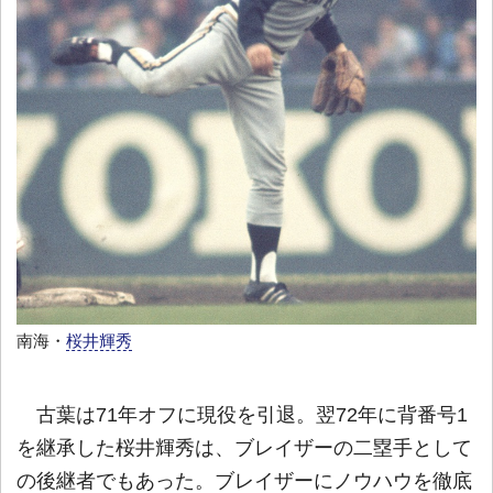
南海・
桜井輝秀
古葉は71年オフに現役を引退。翌72年に背番号1
を継承した桜井輝秀は、ブレイザーの二塁手として
の後継者でもあった。ブレイザーにノウハウを徹底