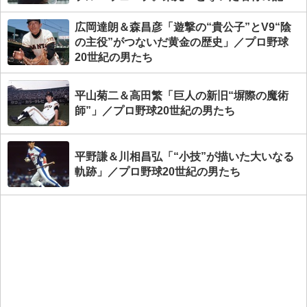
憶」／プロ野球20世紀の男たち
広岡達朗＆森昌彦「遊撃の“貴公子”とV9“陰
の主役”がつないだ黄金の歴史」／プロ野球
20世紀の男たち
平山菊二＆高田繁「巨人の新旧“塀際の魔術
師”」／プロ野球20世紀の男たち
平野謙＆川相昌弘「“小技”が描いた大いなる
軌跡」／プロ野球20世紀の男たち