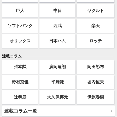
巨人
中日
ヤクルト
ソフト
バンク
西武
楽天
オリックス
日本ハム
ロッテ
連載コラム
張本勲
廣岡達朗
岡田彰布
野村克也
平野謙
堀内恒夫
辻恭彦
大久保博元
伊原春樹
連載コラム一覧