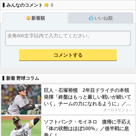
みんなのコメント
0
新着順
いいね順
新着 野球コラム
巨人・石塚裕惺 2年目ドライチの本領
発揮「終盤はもっと厳しい戦いが続いて
いく。チームの力になれるように」／後
半戦に息巻く！
オーロラビジョン
ソフトバンク・モイネロ 復帰に手応え
「体の状態はほぼ100%」／後半戦に息
巻く！