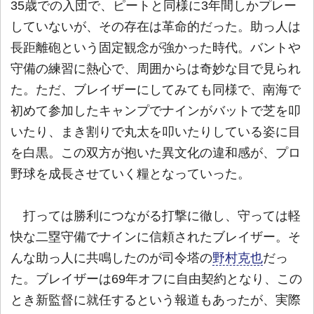
35歳での入団で、ピートと同様に3年間しかプレー
していないが、その存在は革命的だった。助っ人は
長距離砲という固定観念が強かった時代。バントや
守備の練習に熱心で、周囲からは奇妙な目で見られ
た。ただ、ブレイザーにしてみても同様で、南海で
初めて参加したキャンプでナインがバットで芝を叩
いたり、まき割りで丸太を叩いたりしている姿に目
を白黒。この双方が抱いた異文化の違和感が、プロ
野球を成長させていく糧となっていった。
打っては勝利につながる打撃に徹し、守っては軽
快な二塁守備でナインに信頼されたブレイザー。そ
んな助っ人に共鳴したのが司令塔の
野村克也
だっ
た。ブレイザーは69年オフに自由契約となり、この
とき新監督に就任するという報道もあったが、実際