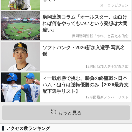
オーロラビジョン
廣岡達朗コラム「オールスター、面白け
れば何をやってもいいという発想は大間
違い」
廣岡達朗連載「やれ」と言える信念
ソフトバンク・2026新加入選手 写真名
鑑
12球団新加入選手写真名鑑
＜一戦必勝で挑む、勝負の終盤戦＞日本
ハム・狙うは逆転優勝のみ【2026最終支
配下選手リスト】
12球団最新メンバーリスト
もっと見る
アクセス数ランキング