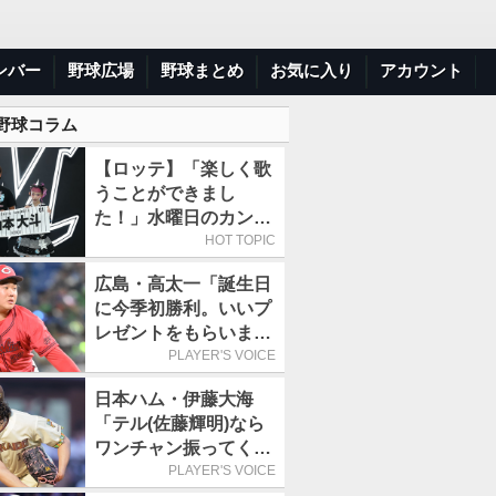
ンバー
野球広場
野球まとめ
お気に入り
アカウント
 野球コラム
【ロッテ】「楽しく歌
うことができまし
た！」水曜日のカンパ
ネラ、8月8日のオリッ
HOT TOPIC
クス戦(ZOZOマリン)
広島・高太一「誕生日
に来場
に今季初勝利。いいプ
レゼントをもらいまし
た」／バースデー星
PLAYER'S VOICE
日本ハム・伊藤大海
「テル(佐藤輝明)なら
ワンチャン振ってくれ
るかなと思って超スロ
PLAYER'S VOICE