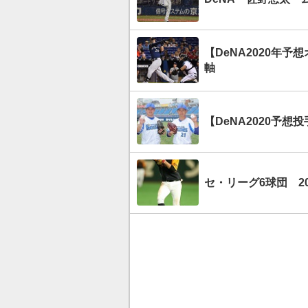
【DeNA2020年
軸
【DeNA2020予
セ・リーグ6球団 2