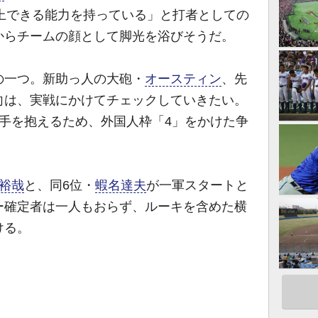
点以上できる能力を持っている」と打者としての
からチームの顔として脚光を浴びそうだ。
一つ。新助っ人の大砲・
オースティン
、先
向は、実戦にかけてチェックしていきたい。
手を抱えるため、外国人枠「4」をかけた争
裕哉
と、同6位・
蝦名達夫
が一軍スタートと
ー確定者は一人もおらず、ルーキを含めた横
ける。