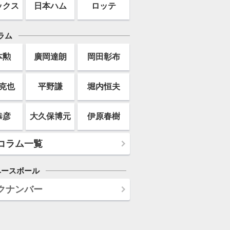
ックス
日本ハム
ロッテ
ラム
本勲
廣岡達朗
岡田彰布
克也
平野謙
堀内恒夫
恭彦
大久保博元
伊原春樹
コラム一覧
ベースボール
クナンバー