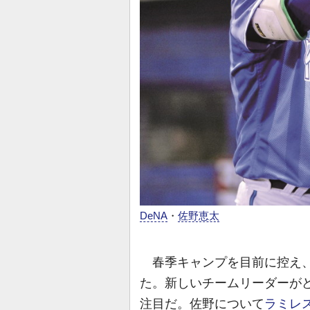
DeNA
・
佐野恵太
春季キャンプを目前に控え、
た。新しいチームリーダーが
注目だ。佐野について
ラミレ