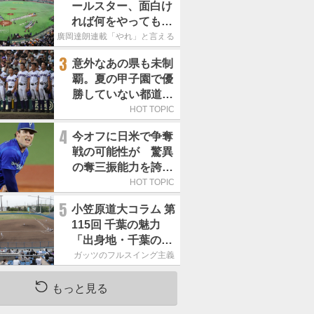
ールスター、面白け
れば何をやってもい
いという発想は大間
廣岡達朗連載「やれ」と言える信念
違い」
3
意外なあの県も未制
覇。夏の甲子園で優
勝していない都道府
県はどこ？
HOT TOPIC
4
今オフに日米で争奪
戦の可能性が 驚異
の奪三振能力を誇る
「最速160キロ右
HOT TOPIC
腕」は
5
小笠原道大コラム 第
115回 千葉の魅力
「出身地・千葉の話
の続き。昔から野球
ガッツのフルスイング主義
熱の高い土地柄で
す」
もっと見る