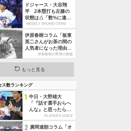
ーカーブを投げまし
ドジャース・大谷翔
た」／魔球
平 2本塁打も左膝の
状態は△「数%に違和
感があるなら、まだ休
WEEKLY SHOHEI OTANI 二
刀流で呼び込む3連覇
もうという全体的な方
伊原春樹コラム「板東
針」
英二さんがお茶の間の
人気者になった理由
甲子園の伝説、中日の
伊原春樹の野球の真髄
名投手も大学ノートを
手放さなかった」
もっと見る
セス数ランキング
1
中日・大野雄大
「『話す選手おらへ
んな』と思ったら坂
本勇人が来た！」／
PLAYER'S VOICE
オールスター
2
廣岡達朗コラム「オ