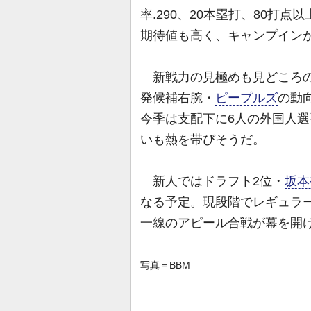
率.290、20本塁打、80打
期待値も高く、キャンプイン
新戦力の見極めも見どころの
発候補右腕・
ピープルズ
の動
今季は支配下に6人の外国人選
いも熱を帯びそうだ。
新人ではドラフト2位・
坂本
なる予定。現段階でレギュラ
一線のアピール合戦が幕を開
写真＝BBM