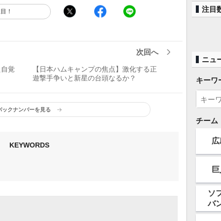
注目
注目！
次回へ
ニュ
た自覚
【日本ハムキャンプの焦点】激化する正
遊撃手争いと新星の台頭なるか？
キーワ
バックナンバーを見る
チーム
広
KEYWORDS
巨
ソ
バ