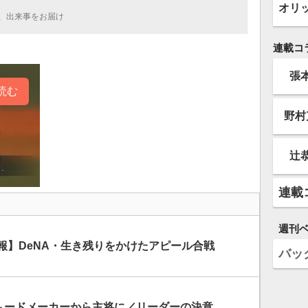
オリ
、出来事をお届け
連載コ
張
読む
野村
辻
連載
週刊
報】DeNA・生き残りをかけたアピール合戦
バッ
 ムードメーカーから主将に／リーダーの決意