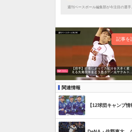
週刊ベースボール編集部が今注目の選手
記事を
関連情報
【12球団キャンプ情
DeNA・佐野恵太