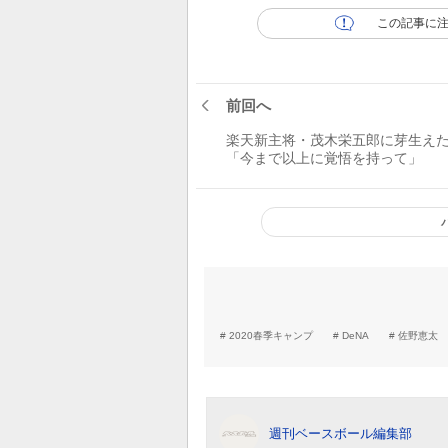
この記事に
前回へ
楽天新主将・茂木栄五郎に芽生え
「今まで以上に覚悟を持って」
2020春季キャンプ
DeNA
佐野恵太
週刊ベースボール編集部