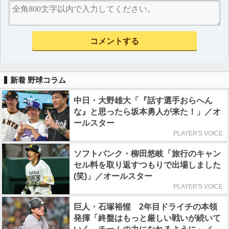
新着 野球コラム
中日・大野雄大「『話す選手おらへん
な』と思ったら坂本勇人が来た！」／オ
ールスター
PLAYER'S VOICE
ソフトバンク・柳田悠岐「旅行のキャン
セル料を取り返すつもりで出場しました
(笑)」／オールスター
PLAYER'S VOICE
巨人・石塚裕惺 2年目ドライチの本領
発揮「終盤はもっと厳しい戦いが続いて