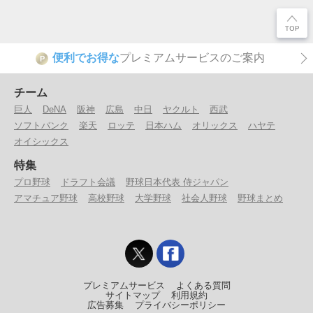
便利でお得な
プレミアムサービスのご案内
P
チーム
巨人
DeNA
阪神
広島
中日
ヤクルト
西武
ソフトバンク
楽天
ロッテ
日本ハム
オリックス
ハヤテ
オイシックス
特集
プロ野球
ドラフト会議
野球日本代表 侍ジャパン
アマチュア野球
高校野球
大学野球
社会人野球
野球まとめ
プレミアムサービス
よくある質問
サイトマップ
利用規約
広告募集
プライバシーポリシー