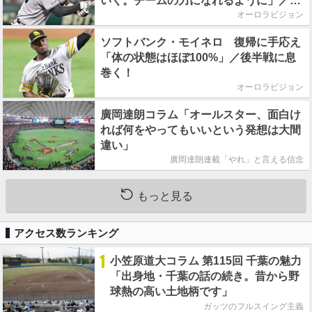
いく。チームの力になれるように」／後
半戦に息巻く！
オーロラビジョン
ソフトバンク・モイネロ 復帰に手応え
「体の状態はほぼ100%」／後半戦に息
巻く！
オーロラビジョン
廣岡達朗コラム「オールスター、面白け
れば何をやってもいいという発想は大間
違い」
廣岡達朗連載「やれ」と言える信念
もっと見る
アクセス数ランキング
1
小笠原道大コラム 第115回 千葉の魅力
「出身地・千葉の話の続き。昔から野
球熱の高い土地柄です」
ガッツのフルスイング主義