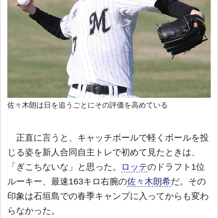
佐々木朗は日を追うごとにその評価を高めている
正直に言うと、キャッチボールで軽くボールを投
じる姿を新人合同自主トレで初めて見たときは、
「ぎこちないな」と思った。
ロッテ
のドラフト1位
ルーキー、最速163キロ右腕の
佐々木朗希
だ。その
印象は石垣島での春季キャンプに入ってからも変わ
らなかった。