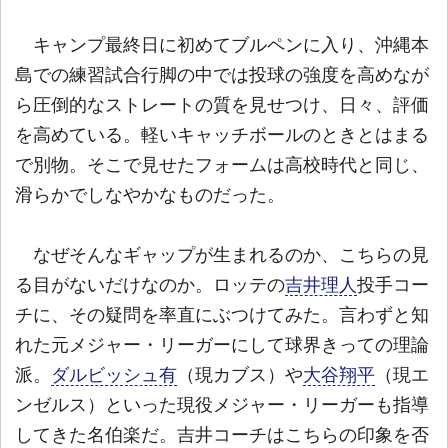
キャンプ最終日に初めてブルペンに入り、沖縄本
島での練習試合行脚の中では投球の強度を高めなが
ら圧倒的なストレートの質を見せつけ、日々、評価
を高めている。軽いキャッチボールのときとはまる
で別物。そこで見せたフォームは高校時代と同じ、
滑らかでしなやかなものだった。
なぜそんなギャップが生まれるのか、こちらの見
る目がないだけなのか。ロッテの
吉井理人
投手コー
チに、その疑問を率直にぶつけてみた。言わずと知
れた元メジャー・リーガーにして球界きっての理論
派。
ダルビッシュ有
（現カブス）や
大谷翔平
（現エ
ンゼルス）といった現役メジャー・リーガーも指導
してきた名伯楽だ。吉井コーチはこちらの印象を否