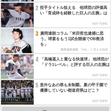
2
投手タイトル狙える 他球団の評価高
い「育成枠を経験した巨人の左腕」は
HOT TOPIC
3
廣岡達朗コラム「米田哲也逮捕に思
う。球宴をもう1試合開催でOB救済
を」
廣岡達朗連載「やれ」と言える信念
4
「高橋遥人と重なる快速球」 他球団が
「ドラ1レベル」と評する巨人の左腕は
HOT TOPIC
5
意外なあの県も未制覇。夏の甲子園で
優勝していない都道府県はどこ？
HOT TOPIC