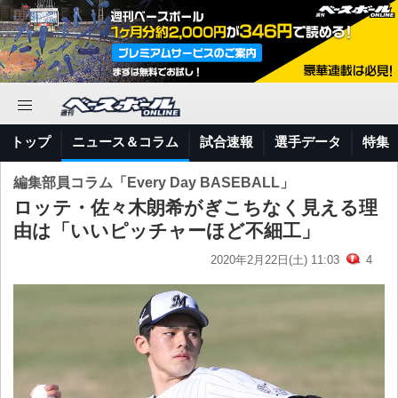
トップ
ニュース＆コラム
試合速報
選手データ
特集
編集部員コラム「Every Day BASEBALL」
ロッテ・佐々木朗希がぎこちなく見える理
由は「いいピッチャーほど不細工」
2020年2月22日(土) 11:03
4