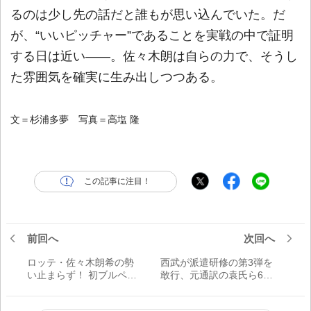
るのは少し先の話だと誰もが思い込んでいた。だ
が、“いいピッチャー”であることを実戦の中で証明
する日は近い――。佐々木朗は自らの力で、そうし
た雰囲気を確実に生み出しつつある。
文＝杉浦多夢 写真＝高塩 隆
この記事に注目！
前回へ
次回へ
ロッテ・佐々木朗希の勢
西武が派遣研修の第3弾を
い止まらず！ 初ブルペン
敢行、元通訳の袁氏ら6名
動画が100万再生回数を突
がメッツへ
破！