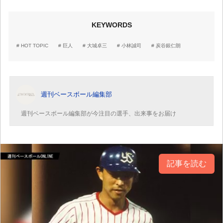
KEYWORDS
HOT TOPIC
巨人
大城卓三
小林誠司
炭谷銀仁朗
週刊ベースボール編集部
週刊ベースボール編集部が今注目の選手、出来事をお届け
記事を読む