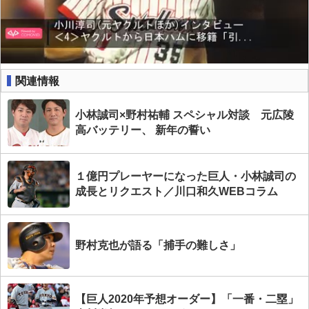
関連情報
小林誠司×野村祐輔 スペシャル対談 元広陵
高バッテリー、 新年の誓い
１億円プレーヤーになった巨人・小林誠司の
成長とリクエスト／川口和久WEBコラム
野村克也が語る「捕手の難しさ」
【巨人2020年予想オーダー】「一番・二塁」