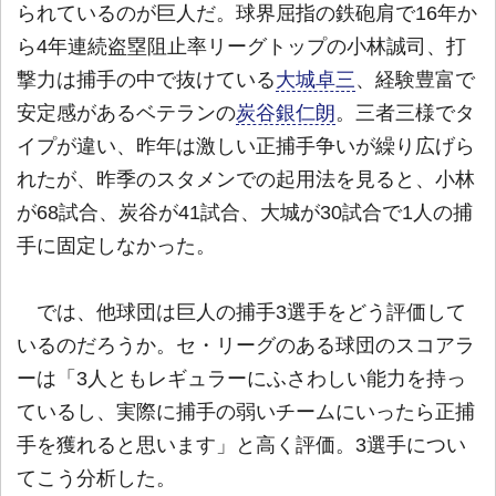
られているのが巨人だ。球界屈指の鉄砲肩で16年か
ら4年連続盗塁阻止率リーグトップの小林誠司、打
撃力は捕手の中で抜けている
大城卓三
、経験豊富で
安定感があるベテランの
炭谷銀仁朗
。三者三様でタ
イプが違い、昨年は激しい正捕手争いが繰り広げら
れたが、昨季のスタメンでの起用法を見ると、小林
が68試合、炭谷が41試合、大城が30試合で1人の捕
手に固定しなかった。
では、他球団は巨人の捕手3選手をどう評価して
いるのだろうか。セ・リーグのある球団のスコアラ
ーは「3人ともレギュラーにふさわしい能力を持っ
ているし、実際に捕手の弱いチームにいったら正捕
手を獲れると思います」と高く評価。3選手につい
てこう分析した。