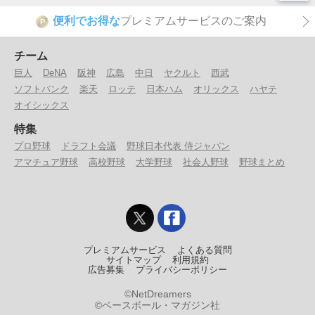
便利でお得な
プレミアムサービスのご案内
P
チーム
巨人
DeNA
阪神
広島
中日
ヤクルト
西武
ソフトバンク
楽天
ロッテ
日本ハム
オリックス
ハヤテ
オイシックス
特集
プロ野球
ドラフト会議
野球日本代表 侍ジャパン
アマチュア野球
高校野球
大学野球
社会人野球
野球まとめ
プレミアムサービス
よくある質問
サイトマップ
利用規約
広告募集
プライバシーポリシー
©NetDreamers
©ベースボール・マガジン社