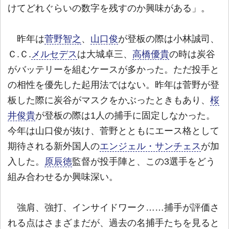
けてどれぐらいの数字を残すのか興味がある」。
昨年は
菅野智之
、
山口俊
が登板の際は小林誠司、
Ｃ.Ｃ.
メルセデス
は大城卓三、
高橋優貴
の時は炭谷
がバッテリーを組むケースが多かった。ただ投手と
の相性を優先した起用法ではない。昨年は菅野が登
板した際に炭谷がマスクをかぶったときもあり、
桜
井俊貴
が登板の際は1人の捕手に固定しなかった。
今年は山口俊が抜け、菅野とともにエース格として
期待される新外国人の
エンジェル・サンチェス
が加
入した。
原辰徳
監督が投手陣と、この3選手をどう
組み合わせるか興味深い。
強肩、強打、インサイドワーク……捕手が評価さ
れる点はさまざまだが、過去の名捕手たちを見ると