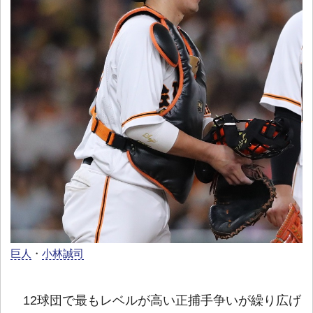
巨人
・
小林誠司
12球団で最もレベルが高い正捕手争いが繰り広げ