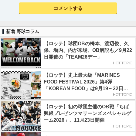
新着 野球コラム
【ロッテ】球団OBの橋本、渡辺俊、久
保、塀内、内が来場、OB解説も／9月22
日開催の「TEAM26デー」
HOT TOPIC
【ロッテ】史上最大級「MARINES
FOOD FESTIVAL 2026」第4弾
「KOREAN FOOD」は9月19～22日／
初日はビール半額デー
HOT TOPIC
【ロッテ】初の球団主催のOB戦「ちば
興銀プレゼンツマリーンズスペシャルゲ
ーム2026」、11月23日開催
HOT TOPIC