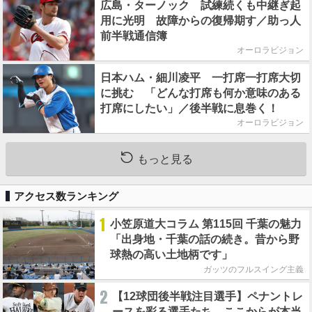
広島・ターノック 試練続くも中継ぎ起
用に光明 故障からの復帰期す／助っ人
前半戦通信簿
オーロラビジョン
日本ハム・細川凌平 一打席一打席大切
に挑む 「どんな打席も何か意味のある
打席にしたい」／後半戦に息巻く！
オーロラビジョン
もっと見る
アクセス数ランキング
1
小笠原道大コラム 第115回 千葉の魅力
「出身地・千葉の話の続き。昔から野
球熱の高い土地柄です」
ガッツのフルスイング主義
2
【12球団後半戦注目選手】ペナントレ
ースを彩る選手たち ここからが本当