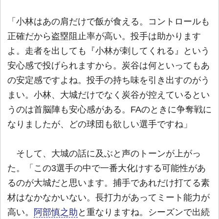
「小林はあの肩だけで飯が食える。コントロールも
正確だから盗塁阻止率が高い。投手は助かります
よ。走者を出しても『小林が刺してくれる』という
安心感で投げられますから。炭谷は何といってもあ
の安定感ですよね。投手の持ち味を引き出すのがう
まい。小林、大城だけでなく炭谷が控えているとい
うのは首脳陣も安心感がある。FAのときに争奪戦に
なりましたが、どの球団も欲しい選手ですね」
そして、大城の話に及ぶと声のトーンが上がっ
た。「この3選手の中で一番大化けする可能性があ
るのが大城だと思います。捕手であれだけ打てる素
材はなかなかいない。長打力があってミート能力が
高い。
阿部慎之助
と重なりますね。シーズンで出続