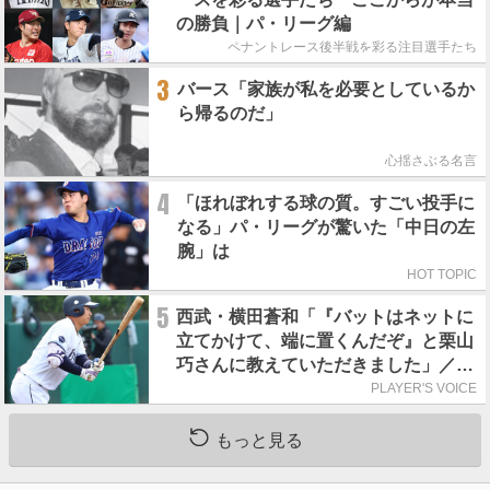
の勝負｜パ・リーグ編
ペナントレース後半戦を彩る注目選手たち
3
バース「家族が私を必要としているか
ら帰るのだ」
心揺さぶる名言
4
「ほれぼれする球の質。すごい投手に
なる」パ・リーグが驚いた「中日の左
腕」は
HOT TOPIC
5
西武・横田蒼和「『バットはネットに
立てかけて、端に置くんだぞ』と栗山
巧さんに教えていただきました」／憧
れの人からの金言
PLAYER'S VOICE
もっと見る