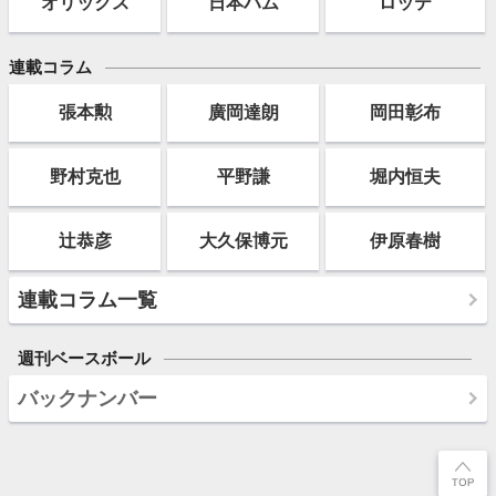
オリックス
日本ハム
ロッテ
連載コラム
張本勲
廣岡達朗
岡田彰布
野村克也
平野謙
堀内恒夫
辻恭彦
大久保博元
伊原春樹
連載コラム一覧
週刊ベースボール
バックナンバー