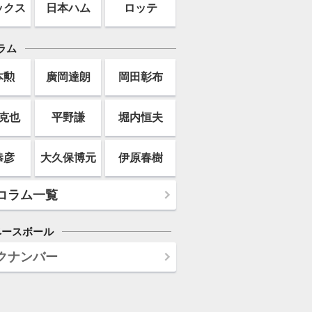
ックス
日本ハム
ロッテ
ラム
本勲
廣岡達朗
岡田彰布
克也
平野謙
堀内恒夫
恭彦
大久保博元
伊原春樹
コラム一覧
ベースボール
クナンバー