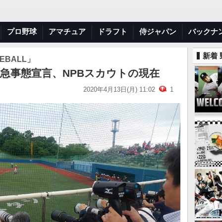
プロ野球
アマチュア
ドラフト
侍ジャパン
バックナ
新着
EBALL」
急事態宣言、NPBスカウトの現在
2020年4月13日(月) 11:02
1