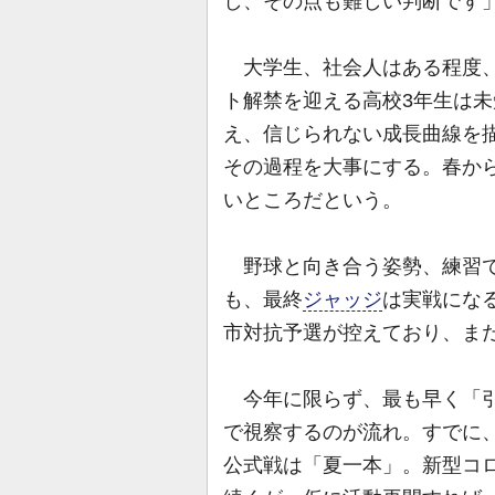
し、その点も難しい判断です
大学生、社会人はある程度、
ト解禁を迎える高校3年生は
え、信じられない成長曲線を
その過程を大事にする。春か
いところだという。
野球と向き合う姿勢、練習で
も、最終
ジャッジ
は実戦にな
市対抗予選が控えており、ま
今年に限らず、最も早く「引
で視察するのが流れ。すでに
公式戦は「夏一本」。新型コ