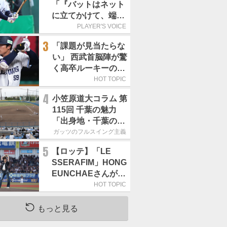
「『バットはネット
に立てかけて、端に
置くんだぞ』と栗山
PLAYER'S VOICE
巧さんに教えていた
3
「課題が見当たらな
だきました」／憧れ
い」 西武首脳陣が驚
の人からの金言
く高卒ルーキーの高
い“完成度”
HOT TOPIC
4
小笠原道大コラム 第
115回 千葉の魅力
「出身地・千葉の話
の続き。昔から野球
ガッツのフルスイング主義
熱の高い土地柄で
5
【ロッテ】「LE
す」
SSERAFIM」HONG
EUNCHAEさんが始
球式「この場に立て
HOT TOPIC
て本当にうれしい」
／8月5日の西武戦
もっと見る
（ZOZOマリン）