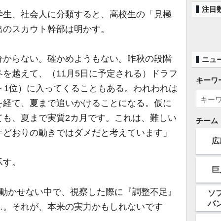
注目
生、社会人に分類すると、高校生の「見極
出のスカウト幹部は明かす。
分からない。確かめようもない。昨秋の段階
ニュ
を越えて、（11月5日に予定される）ドラフ
キーワ
ト1位）に入ってくることもある。われわれは
を経て、夏まで追いかけることになる。仮に
ても、夏まで実質2カ月です。これは、難しい
チーム
年どおりの動きではダメだと考えています」
広
示す。
巨
を動かせない中で、視察した際に『調整不足』
ソ
バ
…。それが、本来の実力かもしれないです