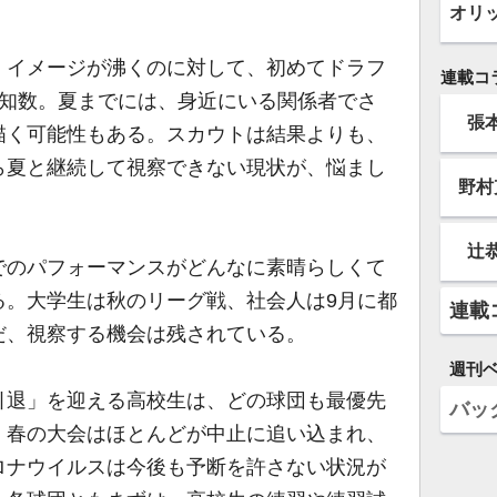
」
オリ
イメージが沸くのに対して、初めてドラフ
連載コ
未知数。夏までには、身近にいる関係者でさ
張
描く可能性もある。スカウトは結果よりも、
ら夏と継続して視察できない現状が、悩まし
野村
辻
のパフォーマンスがどんなに素晴らしくて
る。大学生は秋のリーグ戦、社会人は9月に都
連載
だ、視察する機会は残されている。
週刊
退」を迎える高校生は、どの球団も最優先
バッ
、春の大会はほとんどが中止に追い込まれ、
ロナウイルスは今後も予断を許さない状況が