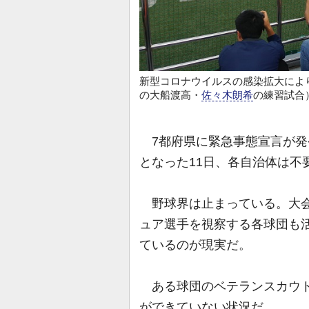
新型コロナウイルスの感染拡大によ
の大船渡高・
佐々木朗希
の練習試合
7都府県に緊急事態宣言が発
となった11日、各自治体は不
野球界は止まっている。大会
ュア選手を視察する各球団も活
ているのが現実だ。
ある球団のベテランスカウト
ができていない状況だ。