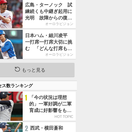
2026」、11月23日開
広島・ターノック 試
催
練続くも中継ぎ起用に
光明 故障からの復帰
期す／助っ人前半戦通
オーロラビジョン
信簿
日本ハム・細川凌平
一打席一打席大切に挑
む 「どんな打席も何
か意味のある打席にし
オーロラビジョン
たい」／後半戦に息巻
く！
もっと見る
セス数ランキング
1
「今の状況は理想
的」一軍好調が二軍
育成に好影響をもた
らす西武 象徴は高
HOT TOPIC
卒新人・横田蒼和
2
西武・横田蒼和