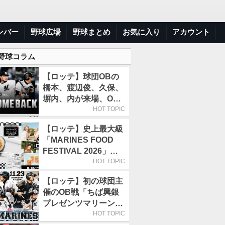
ンバー
野球広場
野球まとめ
お気に入り
アカウント
 野球コラム
【ロッテ】球団OBの
橋本、渡辺俊、久保、
塀内、内が来場、OB
解説も／9月22日開催
HOT TOPIC
の「TEAM26デー」
【ロッテ】史上最大級
「MARINES FOOD
FESTIVAL 2026」第4
弾「KOREAN
HOT TOPIC
FOOD」は9月19～22
【ロッテ】初の球団主
日／初日はビール半額
催のOB戦「ちば興銀
デー
プレゼンツマリーンズ
スペシャルゲーム
HOT TOPIC