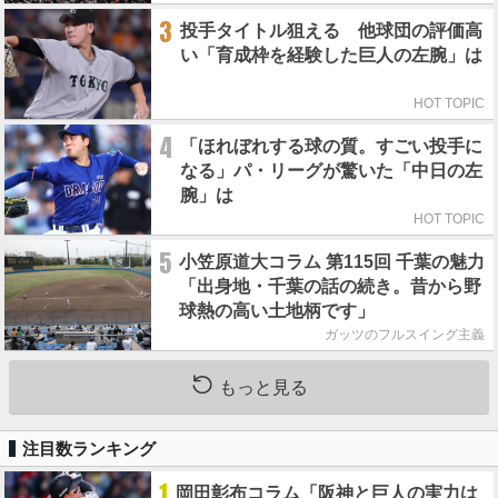
3
投手タイトル狙える 他球団の評価高
い「育成枠を経験した巨人の左腕」は
HOT TOPIC
4
「ほれぼれする球の質。すごい投手に
なる」パ・リーグが驚いた「中日の左
腕」は
HOT TOPIC
5
小笠原道大コラム 第115回 千葉の魅力
「出身地・千葉の話の続き。昔から野
球熱の高い土地柄です」
ガッツのフルスイング主義
もっと見る
注目数ランキング
1
岡田彰布コラム「阪神と巨人の実力は