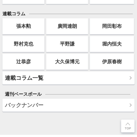
連載コラム
張本勲
廣岡達朗
岡田彰布
野村克也
平野謙
堀内恒夫
辻恭彦
大久保博元
伊原春樹
連載コラム一覧
週刊ベースボール
バックナンバー