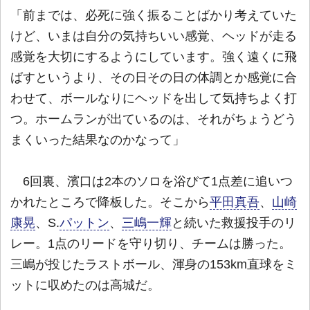
「前までは、必死に強く振ることばかり考えていた
けど、いまは自分の気持ちいい感覚、ヘッドが走る
感覚を大切にするようにしています。強く遠くに飛
ばすというより、その日その日の体調とか感覚に合
わせて、ボールなりにヘッドを出して気持ちよく打
つ。ホームランが出ているのは、それがちょうどう
まくいった結果なのかなって」
6回裏、濱口は2本のソロを浴びて1点差に追いつ
かれたところで降板した。そこから
平田真吾
、
山崎
康晃
、S.
パットン
、
三嶋一輝
と続いた救援投手のリ
レー。1点のリードを守り切り、チームは勝った。
三嶋が投じたラストボール、渾身の153km直球をミ
ットに収めたのは高城だ。