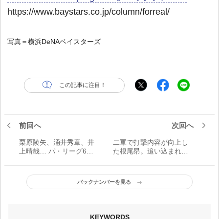
https://www.baystars.co.jp/column/forreal/
写真＝横浜DeNAベイスターズ
この記事に注目！
前回へ
次回へ
栗原陵矢、涌井秀章、井
二軍で打撃内容が向上し
上晴哉… パ・リーグ6球
た根尾昂。追い込まれる
団「序盤戦MVP」は？
打席も減少
バックナンバーを見る
KEYWORDS