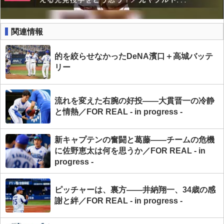
関連情報
的を絞らせなかったDeNA濱口＋高城バッテ
リー
流れを変えた右腕の好投――大貫晋一の冷静
と情熱／FOR REAL - in progress -
新キャプテンの奮闘と葛藤――チームの危機
に佐野恵太は何を思うか／FOR REAL - in
progress -
ピッチャーは、裏方――井納翔一、34歳の感
謝と絆／FOR REAL - in progress -