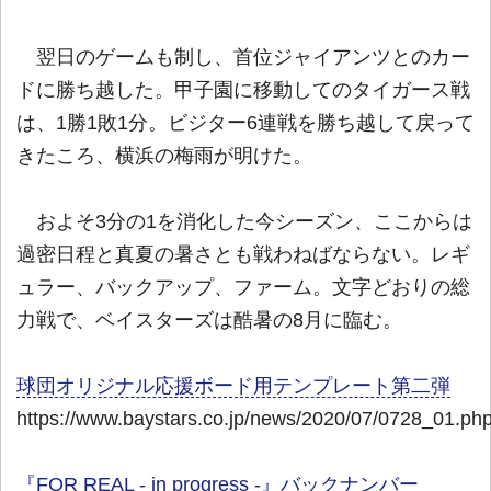
翌日のゲームも制し、首位ジャイアンツとのカー
ドに勝ち越した。甲子園に移動してのタイガース戦
は、1勝1敗1分。ビジター6連戦を勝ち越して戻って
きたころ、横浜の梅雨が明けた。
およそ3分の1を消化した今シーズン、ここからは
過密日程と真夏の暑さとも戦わねばならない。レギ
ュラー、バックアップ、ファーム。文字どおりの総
力戦で、ベイスターズは酷暑の8月に臨む。
球団オリジナル応援ボード用テンプレート第二弾
https://www.baystars.co.jp/news/2020/07/0728_01.ph
『FOR REAL - in progress -』バックナンバー