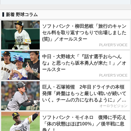
新着 野球コラム
ソフトバンク・柳田悠岐「旅行のキャン
セル料を取り返すつもりで出場しました
(笑)」／オールスター
PLAYER'S VOICE
中日・大野雄大「『話す選手おらへん
な』と思ったら坂本勇人が来た！」／オ
ールスター
PLAYER'S VOICE
巨人・石塚裕惺 2年目ドライチの本領
発揮「終盤はもっと厳しい戦いが続いて
いく。チームの力になれるように」／後
半戦に息巻く！
オーロラビジョン
ソフトバンク・モイネロ 復帰に手応え
「体の状態はほぼ100%」／後半戦に息
巻く！