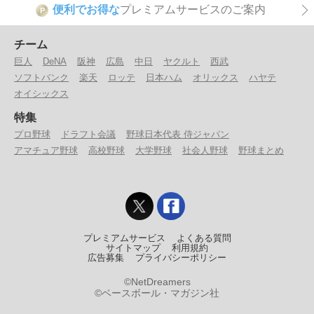
便利でお得な
プレミアムサービスのご案内
P
チーム
巨人
DeNA
阪神
広島
中日
ヤクルト
西武
ソフトバンク
楽天
ロッテ
日本ハム
オリックス
ハヤテ
オイシックス
特集
プロ野球
ドラフト会議
野球日本代表 侍ジャパン
アマチュア野球
高校野球
大学野球
社会人野球
野球まとめ
プレミアムサービス
よくある質問
サイトマップ
利用規約
広告募集
プライバシーポリシー
©NetDreamers
©ベースボール・マガジン社