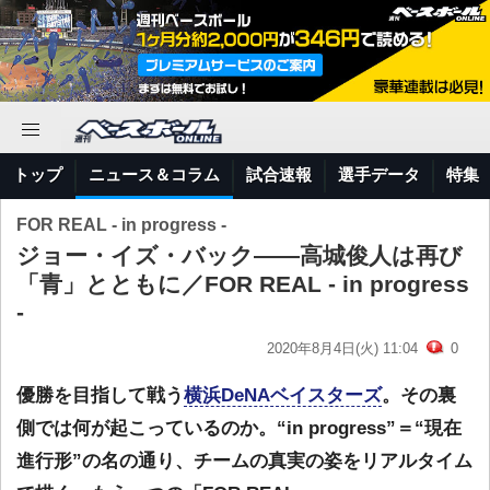
トップ
ニュース＆コラム
試合速報
選手データ
特集
FOR REAL - in progress -
ジョー・イズ・バック――高城俊人は再び
「青」とともに／FOR REAL - in progress
-
2020年8月4日(火) 11:04
0
優勝を目指して戦う
横浜DeNAベイスターズ
。その裏
側では何が起こっているのか。“in progress”＝“現在
進行形”の名の通り、チームの真実の姿をリアルタイム