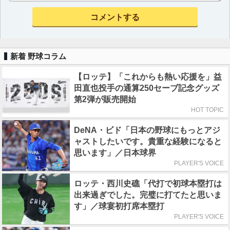
新着 野球コラム
【ロッテ】「これからも熱い応援を」益
田直也投手の通算250セーブ記念グッズ
第2弾が販売開始
HOT TOPIC
DeNA・ビド「日本の野球にもっとアジ
ャストしたいです。貴重な経験になると
思います」／日本球界
PLAYER'S VOICE
ロッテ・西川史礁「代打で初球本塁打は
出来過ぎでした。完璧に打てたと思いま
す」／球宴初打席本塁打
PLAYER'S VOICE