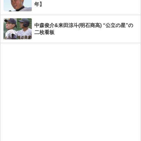
年】
中森俊介&来田涼斗(明石商高) “公立の星”の
二枚看板