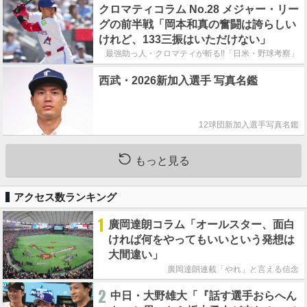
クロマティコラム No.28 メジャー・リー
グの前半戦「岡本和真の奮闘は誇らしい
けれど、133三振はいただけない」
最強助っ人・クロマティが斬る!!「日米・野球考察」
西武・2026新加入選手 写真名鑑
12球団新加入選手写真名鑑
もっと見る
アクセス数ランキング
1
廣岡達朗コラム「オールスター、面白
ければ何をやってもいいという発想は
大間違い」
廣岡達朗連載「やれ」と言える信念
2
中日・大野雄大「『話す選手おらへん