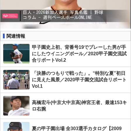
関連情報
甲子園史上初、背番号19でプレーした男が手
にしたウイニングボール／2020甲子園交流試
合リポートVol.2
「決勝のつもりで戦った」。“特別な夏”初日
に見えた風景／2020甲子園交流試合リポート
Vol.1
高橋宏斗(中京大中京高)神宮王者、最速153キ
ロ右腕
夏の甲子園出場 全303選手カタログ【2009