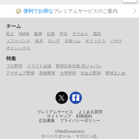
便利でお得な
プレミアムサービスのご案内
P
チーム
巨人
DeNA
阪神
広島
中日
ヤクルト
西武
ソフトバンク
楽天
ロッテ
日本ハム
オリックス
ハヤテ
オイシックス
特集
プロ野球
ドラフト会議
野球日本代表 侍ジャパン
アマチュア野球
高校野球
大学野球
社会人野球
野球まとめ
プレミアムサービス
よくある質問
サイトマップ
利用規約
広告募集
プライバシーポリシー
©NetDreamers
©ベースボール・マガジン社