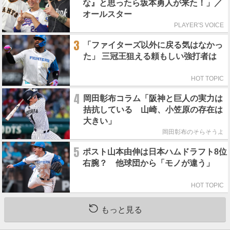
な』と思ったら坂本勇人が来た！」／
オールスター
PLAYER'S VOICE
3
「ファイターズ以外に戻る気はなかっ
た」 三冠王狙える頼もしい強打者は
HOT TOPIC
4
岡田彰布コラム「阪神と巨人の実力は
拮抗している 山崎、小笠原の存在は
大きい」
岡田彰布のそらそうよ
5
ポスト山本由伸は日本ハムドラフト8位
右腕？ 他球団から「モノが違う」
HOT TOPIC
もっと見る