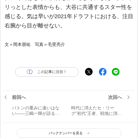
リっとした表情からも、大谷に共通するスター性を
感じる。気は早いが2021年ドラフトにおける、注目
右腕から目が離せない。
文＝岡本朋祐 写真＝毛受亮介
この記事に注目！
前回へ
次回へ
バトンの重みに違いはな
時代に消えたセ・リー
い――三嶋一輝が語るク
グ“初代”王者、戦地に消え
ローザーへの思い／FOR
た幻の鉄腕／プロ野球20
REAL - in progress -
世紀・不屈の物語【1936
～54年】
バックナンバーを見る