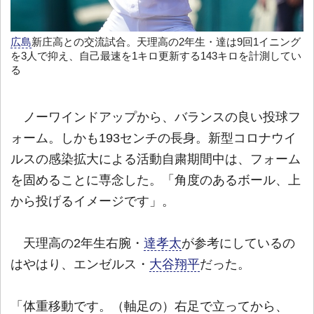
広島
新庄高との交流試合。天理高の2年生・達は9回1イニング
を3人で抑え、自己最速を1キロ更新する143キロを計測してい
る
ノーワインドアップから、バランスの良い投球フ
ォーム。しかも193センチの長身。新型コロナウイ
ルスの感染拡大による活動自粛期間中は、フォーム
を固めることに専念した。「角度のあるボール、上
から投げるイメージです」。
天理高の2年生右腕・
達孝太
が参考にしているの
はやはり、エンゼルス・
大谷翔平
だった。
「体重移動です。（軸足の）右足で立ってから、