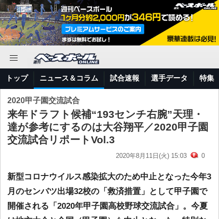
トップ
ニュース＆コラム
試合速報
選手データ
特集
2020甲子園交流試合
来年ドラフト候補“193センチ右腕”天理・
達が参考にするのは大谷翔平／2020甲子園
交流試合リポートVol.3
2020年8月11日(火) 15:03
0
新型コロナウイルス感染拡大のため中止となった今年3
月のセンバツ出場32校の「救済措置」として甲子園で
開催される「2020年甲子園高校野球交流試合」。今夏