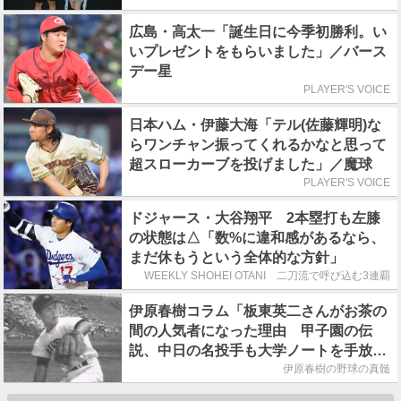
広島・高太一「誕生日に今季初勝利。い
いプレゼントをもらいました」／バース
デー星
PLAYER'S VOICE
日本ハム・伊藤大海「テル(佐藤輝明)な
らワンチャン振ってくれるかなと思って
超スローカーブを投げました」／魔球
PLAYER'S VOICE
ドジャース・大谷翔平 2本塁打も左膝
の状態は△「数%に違和感があるなら、
まだ休もうという全体的な方針」
WEEKLY SHOHEI OTANI 二刀流で呼び込む3連覇
伊原春樹コラム「板東英二さんがお茶の
間の人気者になった理由 甲子園の伝
説、中日の名投手も大学ノートを手放さ
なかった」
伊原春樹の野球の真髄