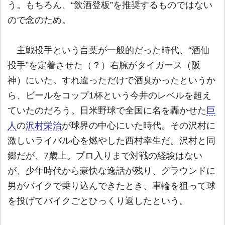
う。もちろん、“飲酒登板”を推奨するものではない
ので念のため。
主戦投手という言葉が一般的だった時代、“酒仙
投手”を定着させた（？）右腕がタイガース（阪
神）にいた。すれ違っただけで酒臭かったというか
ら、ビールをコップ1杯という今井のレベルを超え
ていたのだろう。日米野球で全国に名を轟かせた
巨
人
の
沢村栄治
が球界の中心にいた時代。その沢村に
激しいライバル心を燃やした西村幸生だ。沢村と同
郷だが、7歳上。プロ入りまで対戦の経験はない
が、少年時代から豪快な逸話が残り、グラウンドに
男がバイクで乗り込んできたとき、車輪を狙って球
を投げてバイクごとひっくり返したという。