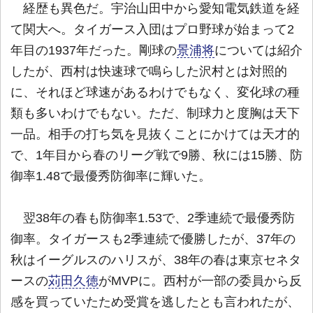
経歴も異色だ。宇治山田中から愛知電気鉄道を経
て関大へ。タイガース入団はプロ野球が始まって2
年目の1937年だった。剛球の
景浦将
については紹介
したが、西村は快速球で鳴らした沢村とは対照的
に、それほど球速があるわけでもなく、変化球の種
類も多いわけでもない。ただ、制球力と度胸は天下
一品。相手の打ち気を見抜くことにかけては天才的
で、1年目から春のリーグ戦で9勝、秋には15勝、防
御率1.48で最優秀防御率に輝いた。
翌38年の春も防御率1.53で、2季連続で最優秀防
御率。タイガースも2季連続で優勝したが、37年の
秋はイーグルスのハリスが、38年の春は東京セネタ
ースの
苅田久徳
がMVPに。西村が一部の委員から反
感を買っていたため受賞を逃したとも言われたが、