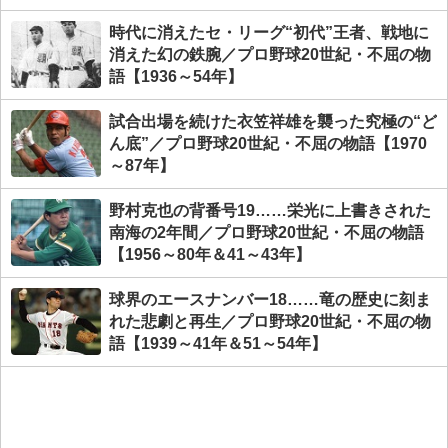
時代に消えたセ・リーグ“初代”王者、戦地に
消えた幻の鉄腕／プロ野球20世紀・不屈の物
語【1936～54年】
試合出場を続けた衣笠祥雄を襲った究極の“ど
ん底”／プロ野球20世紀・不屈の物語【1970
～87年】
野村克也の背番号19……栄光に上書きされた
南海の2年間／プロ野球20世紀・不屈の物語
【1956～80年＆41～43年】
球界のエースナンバー18……竜の歴史に刻ま
れた悲劇と再生／プロ野球20世紀・不屈の物
語【1939～41年＆51～54年】