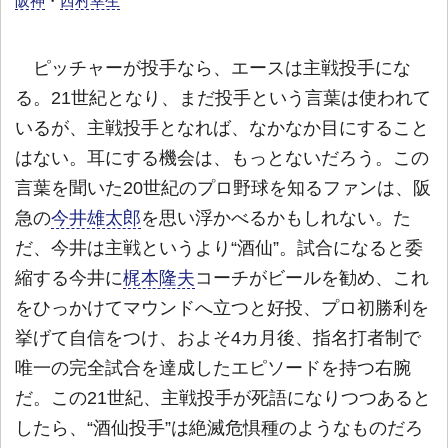
阪神
・
西村幸生
ピッチャーが投手なら、エースは主戦投手にな
る。21世紀となり、まだ投手という言葉は使われて
いるが、主戦投手となれば、なかなか目にすること
はない。耳にする機会は、もっとないだろう。この
言葉を聞いた20世紀のプロ野球を知るファンは、阪
急の
今井雄太郎
を思い浮かべるかもしれない。た
だ、今井は主戦というより“酒仙”。試合になると委
縮する今井に
梶本隆夫
コーチがビールを勧め、これ
をひっかけてマウンドへ立つと好投、プロ初勝利を
挙げて自信をつけ、およそ4カ月後、指名打者制で
唯一の完全試合を達成したエピソードを持つ右腕
だ。この21世紀、主戦投手が死語になりつつあると
したら、“酒仙投手”は絶滅危惧種のようなものだろ