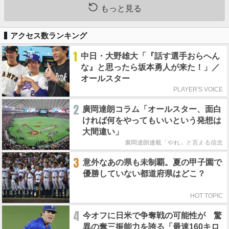
もっと見る
アクセス数ランキング
1
中日・大野雄大「『話す選手おらへん
な』と思ったら坂本勇人が来た！」／
オールスター
PLAYER'S VOICE
2
廣岡達朗コラム「オールスター、面白
ければ何をやってもいいという発想は
大間違い」
廣岡達朗連載「やれ」と言える信念
3
意外なあの県も未制覇。夏の甲子園で
優勝していない都道府県はどこ？
HOT TOPIC
4
今オフに日米で争奪戦の可能性が 驚
異の奪三振能力を誇る「最速160キロ