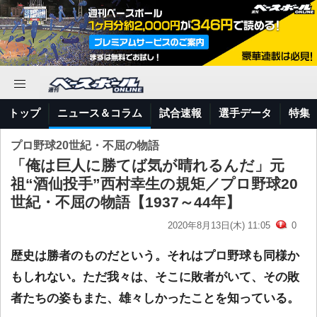
トップ
ニュース＆コラム
試合速報
選手データ
特集
プロ野球20世紀・不屈の物語
「俺は巨人に勝てば気が晴れるんだ」元
祖“酒仙投手”西村幸生の規矩／プロ野球20
世紀・不屈の物語【1937～44年】
2020年8月13日(木) 11:05
0
歴史は勝者のものだという。それはプロ野球も同様か
もしれない。ただ我々は、そこに敗者がいて、その敗
者たちの姿もまた、雄々しかったことを知っている。