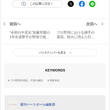
この記事に注目！
前回へ
次回へ
“令和の牛若丸”加藤学園の
プロ野球における捕手の
1年生遊撃手が聖地で残し
源流。戦火に消えた巨
たインパクト／2020甲子
人・吉原正喜の面影／プ
園交流試合リポートVol.6
ロ野球20世紀・不屈の物
語【1938～44年】
バックナンバーを見る
KEYWORDS
プロ野球20世紀・不屈の物語
西村幸生
週刊ベースボール編集部