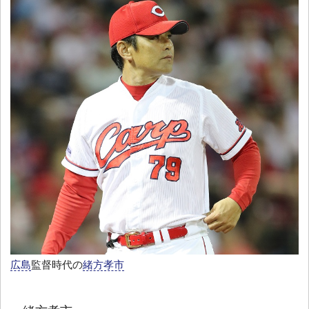
広島
監督時代の
緒方孝市