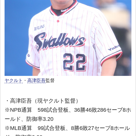
ヤクルト
・
高津臣吾
監督
・高津臣吾（現ヤクルト監督）
※NPB通算 598試合登板、36勝46敗286セーブ8ホ
ールド、防御率3.20
※MLB通算 99試合登板、8勝6敗27セーブ8ホール