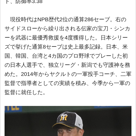
ド、防御率3.38
現役時代はNPB歴代2位の通算286セーブ。右の
サイドスローから繰り出される伝家の宝刀・シンカ
ーを武器に最優秀救援を4度獲得した。日本シリー
ズで挙げた通算8セーブは史上最多記録。日本、米
国、韓国、台湾と4カ国のプロ野球でプレーした初
の日本人選手で、独立リーグ・新潟でも守護神を務
めた。2014年からヤクルトの一軍投手コーチ、二軍
監督で指導者としての実績を積み、今季から一軍の
監督に就任した。