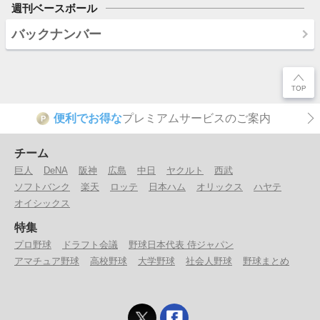
週刊ベースボール
バックナンバー
便利でお得な
プレミアムサービスのご案内
P
チーム
巨人
DeNA
阪神
広島
中日
ヤクルト
西武
ソフトバンク
楽天
ロッテ
日本ハム
オリックス
ハヤテ
オイシックス
特集
プロ野球
ドラフト会議
野球日本代表 侍ジャパン
アマチュア野球
高校野球
大学野球
社会人野球
野球まとめ