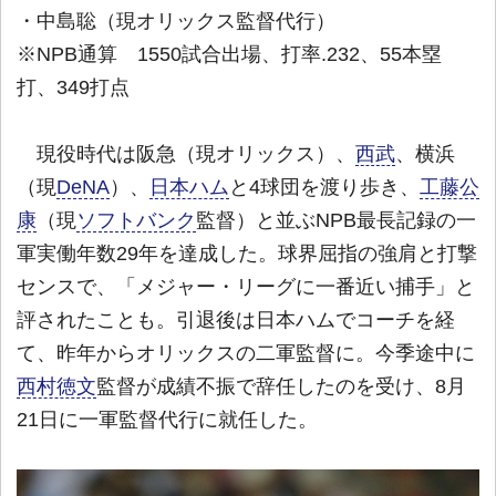
・中島聡（現オリックス監督代行）
※NPB通算 1550試合出場、打率.232、55本塁
打、349打点
現役時代は阪急（現オリックス）、
西武
、横浜
（現
DeNA
）、
日本ハム
と4球団を渡り歩き、
工藤公
康
（現
ソフトバンク
監督）と並ぶNPB最長記録の一
軍実働年数29年を達成した。球界屈指の強肩と打撃
センスで、「メジャー・リーグに一番近い捕手」と
評されたことも。引退後は日本ハムでコーチを経
て、昨年からオリックスの二軍監督に。今季途中に
西村徳文
監督が成績不振で辞任したのを受け、8月
21日に一軍監督代行に就任した。