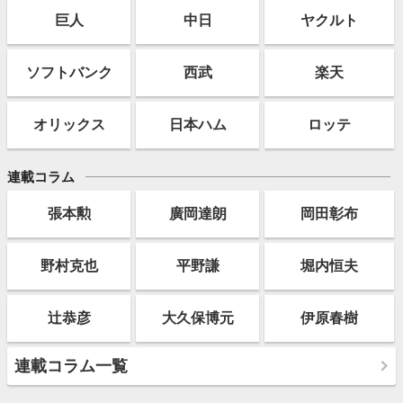
巨人
中日
ヤクルト
ソフト
バンク
西武
楽天
オリックス
日本ハム
ロッテ
連載コラム
張本勲
廣岡達朗
岡田彰布
野村克也
平野謙
堀内恒夫
辻恭彦
大久保博元
伊原春樹
連載コラム一覧