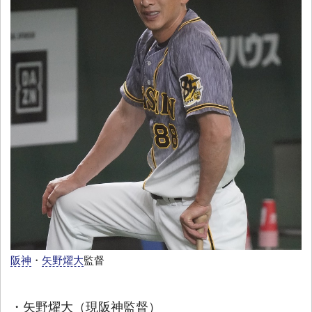
阪神
・
矢野燿大
監督
・矢野燿大（現阪神監督）