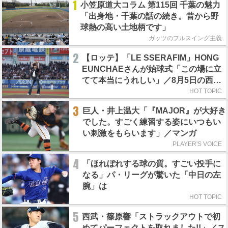
1
小笠原道大コラム 第115回 千葉の魅力
「出身地・千葉の話の続き。昔から野
球熱の高い土地柄です」
ガッツのフルスイング主義
2
【ロッテ】「LE SSERAFIM」HONG
EUNCHAEさんが始球式「この場に立
てて本当にうれしい」／8月5日の西武
戦（ZOZOマリン）
HOT TOPIC
3
巨人・井上温大「『MAJOR』が大好き
でした。すごく練習する姿にいつもい
い刺激をもらいます」／マンガ
PLAYER'S VOICE
4
「ほれぼれする球の質。すごい投手に
なる」パ・リーグが驚いた「中日の左
腕」は
HOT TOPIC
5
西武・篠原響「ストラックアウトで初
めてパーフェクトを取れました!!」／ス