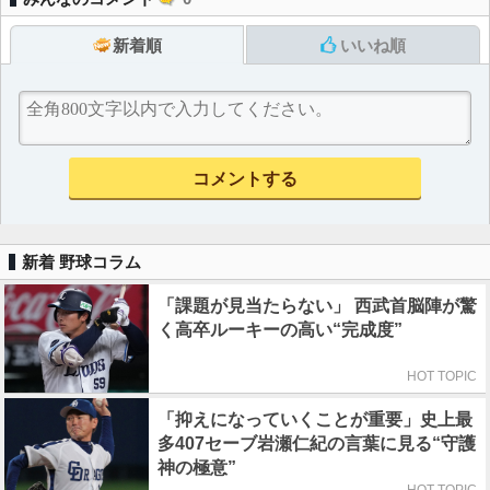
新着順
いいね順
新着 野球コラム
「課題が見当たらない」 西武首脳陣が驚
く高卒ルーキーの高い“完成度”
HOT TOPIC
「抑えになっていくことが重要」史上最
多407セーブ岩瀬仁紀の言葉に見る“守護
神の極意”
HOT TOPIC