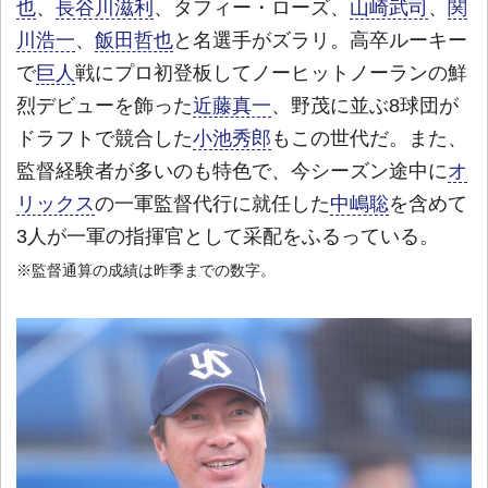
也
、
長谷川滋利
、タフィー・ローズ、
山崎武司
、
関
川浩一
、
飯田哲也
と名選手がズラリ。高卒ルーキー
で
巨人
戦にプロ初登板してノーヒットノーランの鮮
烈デビューを飾った
近藤真一
、野茂に並ぶ8球団が
ドラフトで競合した
小池秀郎
もこの世代だ。また、
監督経験者が多いのも特色で、今シーズン途中に
オ
リックス
の一軍監督代行に就任した
中嶋聡
を含めて
3人が一軍の指揮官として采配をふるっている。
※監督通算の成績は昨季までの数字。