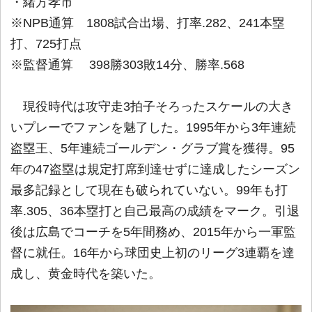
・緒方孝市
※NPB通算 1808試合出場、打率.282、241本塁
打、725打点
※監督通算 398勝303敗14分、勝率.568
現役時代は攻守走3拍子そろったスケールの大き
いプレーでファンを魅了した。1995年から3年連続
盗塁王、5年連続ゴールデン・グラブ賞を獲得。95
年の47盗塁は規定打席到達せずに達成したシーズン
最多記録として現在も破られていない。99年も打
率.305、36本塁打と自己最高の成績をマーク。引退
後は広島でコーチを5年間務め、2015年から一軍監
督に就任。16年から球団史上初のリーグ3連覇を達
成し、黄金時代を築いた。