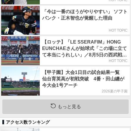
「今は一番のほうがやりやすい」 ソフト
バンク・正木智也が覚醒した理由
HOT TOPIC
【ロッテ】「LE SSERAFIM」HONG
EUNCHAEさんが始球式「この場に立て
て本当にうれしい」／8月5日の西武戦
（ZOZOマリン）
HOT TOPIC
【甲子園】大会1日目の試合結果一覧
仙台育英高が初戦突破 4番・田山纏が
今大会1号アーチ
2026夏の甲子園
もっと見る
アクセス数ランキング