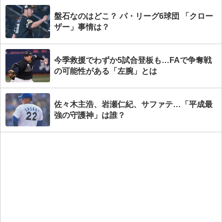
盤石なのはどこ？ パ・リーグ6球団 「クロー
ザー」事情は？
今季救援でわずか5試合登板も…FAで争奪戦
の可能性がある「左腕」とは
佐々木主浩、岩瀬仁紀、サファテ…「平成最
強の守護神」は誰？