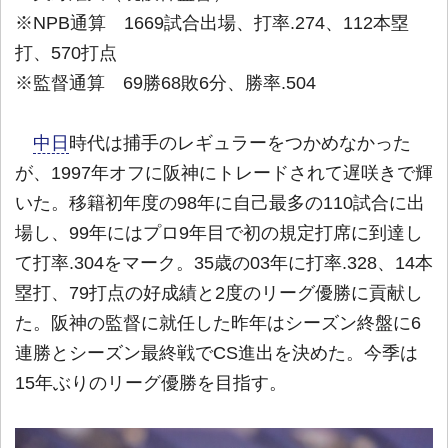
※NPB通算 1669試合出場、打率.274、112本塁
打、570打点
※監督通算 69勝68敗6分、勝率.504
中日
時代は捕手のレギュラーをつかめなかった
が、1997年オフに阪神にトレードされて遅咲きで輝
いた。移籍初年度の98年に自己最多の110試合に出
場し、99年にはプロ9年目で初の規定打席に到達し
て打率.304をマーク。35歳の03年に打率.328、14本
塁打、79打点の好成績と2度のリーグ優勝に貢献し
た。阪神の監督に就任した昨年はシーズン終盤に6
連勝とシーズン最終戦でCS進出を決めた。今季は
15年ぶりのリーグ優勝を目指す。