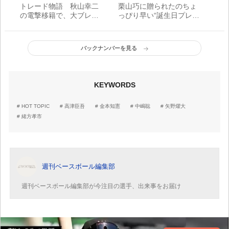
トレード物語 秋山幸二
栗山巧に贈られたのちょ
の電撃移籍で、大ブレー
っぴり早い“誕生日プレゼ
クした「意外な選手」と
ント”
は
バックナンバーを見る
KEYWORDS
HOT TOPIC
高津臣吾
金本知憲
中嶋聡
矢野燿大
緒方孝市
週刊ベースボール編集部
週刊ベースボール編集部が今注目の選手、出来事をお届け