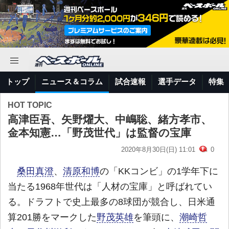
トップ
ニュース＆コラム
試合速報
選手データ
特集
HOT TOPIC
高津臣吾、矢野燿大、中嶋聡、緒方孝市、
金本知憲…「野茂世代」は監督の宝庫
2020年8月30日(日) 11:01
0
桑田真澄
、
清原和博
の「KKコンビ」の1学年下に
当たる1968年世代は「人材の宝庫」と呼ばれてい
る。ドラフトで史上最多の8球団が競合し、日米通
算201勝をマークした
野茂英雄
を筆頭に、
潮崎哲