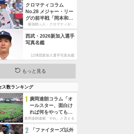
宴初打席本塁打
クロマティコラム
No.28 メジャー・リー
グの前半戦「岡本和真
の奮闘は誇らしいけれ
最強助っ人・クロマティが斬
る!!「日米・野球考察」
ど、133三振はいただ
西武・2026新加入選手
けない」
写真名鑑
12球団新加入選手写真名鑑
もっと見る
セス数ランキング
1
廣岡達朗コラム「オ
ールスター、面白け
れば何をやってもい
いという発想は大間
廣岡達朗連載「やれ」と言える信念
違い」
2
「ファイターズ以外