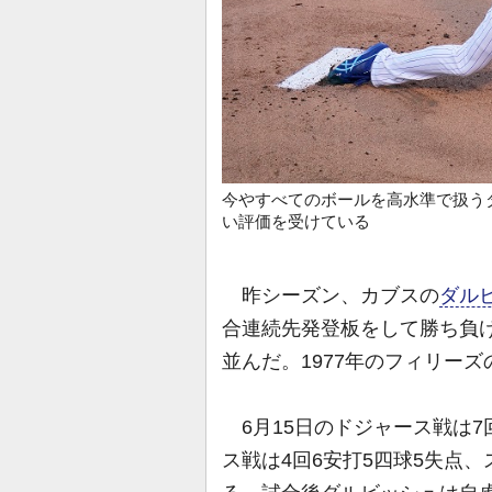
今やすべてのボールを高水準で扱う
い評価を受けている
昨シーズン、カブスの
ダル
合連続先発登板をして勝ち負
並んだ。1977年のフィリー
6月15日のドジャース戦は7回
ス戦は4回6安打5四球5失点