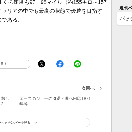
ぐの速度も97、98マイル（約155キロ～157
週刊
キャリアの中でも最高の状態で優勝を目指す
バッ
のである。
注目！
次回へ
け越し
エースのジョーの引退／週べ回顧1971
20
年編
バックナンバーを見る