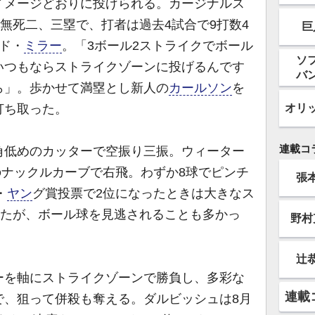
メージどおりに投げられる。カージナルス
回無死二、三塁で、打者は過去4試合で9打数4
巨
ド・
ミラー
。「3ボール2ストライクでボール
ソ
いつもならストライクゾーンに投げるんです
バ
ら」。歩かせて満塁とし新人の
カールソン
を
オリ
打ち取った。
連載コ
低めのカッターで空振り三振。ウィーター
）のナックルカーブで右飛。わずか8球でピンチ
張
・
ヤン
グ賞投票で2位になったときは大きなス
ったが、ボール球を見逃されることも多かっ
野村
辻
を軸にストライクゾーンで勝負し、多彩な
連載
で、狙って併殺も奪える。ダルビッシュは8月