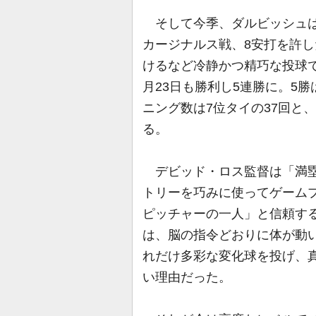
そして今季、ダルビッシュは
カージナルス戦、8安打を許し
けるなど冷静かつ精巧な投球で
月23日も勝利し5連勝に。5勝
ニング数は7位タイの37回と
る。
デビッド・ロス監督は「満塁
トリーを巧みに使ってゲーム
ピッチャーの一人」と信頼す
は、脳の指令どおりに体が動
れだけ多彩な変化球を投げ、
い理由だった。