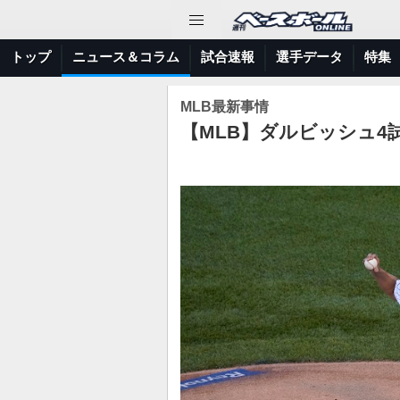
トップ
ニュース＆コラム
試合速報
選手データ
特集
MLB最新事情
【MLB】ダルビッシュ4