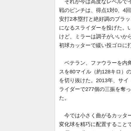
それが今は高度なレベルでイ
戦のピンチは、得点1対0、4
安打2本塁打と絶好調のブラッ
になるスライダーを投げた。
けど、ミラーは調子がいいか
初球カッターで緩い投ゴロに
ベテラン、ファウラーを内角
スを80マイル（約128キロ
を切り抜けた。2013年、サイ
ライダーで277個の三振を奪
た。
今では小さく曲がるカッター
変化球を精巧に配置すること