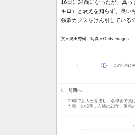
16日に34歳になったが、真っす
キロ）と衰えを知らず、長い
強豪カブスをけん引している
文＝奥田秀樹 写真＝Getty Images
この記事に
前回へ
20勝で新人王を逃し、名球会で負
た唯一の投手…左腕の20年、阪急の
年／プロ野球20世紀・不屈の物語
【1954～73年】