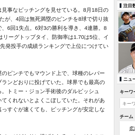
注目
見事なピッチングを見せている。8月18日の
たが、4回は無死満塁のピンチを8球で切り抜
、6回1失点。6対3の勝利を導き、4連勝。8
はリーグトップタイ、防御率は1.70は5位、イ
、先発投手の成績ランキングで上位につけてい
のピンチでもマウンド上で、球種のレパー
ニュ
プランどおりに投げていた。球界でも最高の
る。トミー・ジョン手術後のダルビッシュ
キーワ
いてくれないとよくこぼしていた。それがあ
真っすぐが速くても、ピッチングが安定しな
チーム
広