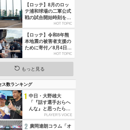
【ロッテ】8月のロッ
テ浦和球場の二軍公式
戦の試合開始時刻を午
前10時30分に変更
HOT TOPIC
【ロッテ】令和8年熊
本地震の被害者支援の
ために寄付／8月4日に
は選手たちが募金箱を
HOT TOPIC
持って球場に立つ
もっと見る
セス数ランキング
1
中日・大野雄大
「『話す選手おらへ
んな』と思ったら坂
本勇人が来た！」／
PLAYER'S VOICE
オールスター
2
廣岡達朗コラム「オ