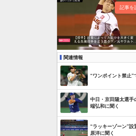
記事を
関連情報
“ワンポイント禁止
中日・京田陽太選手
端弘和に聞く
“ラッキーゾーン”
原洋に聞く