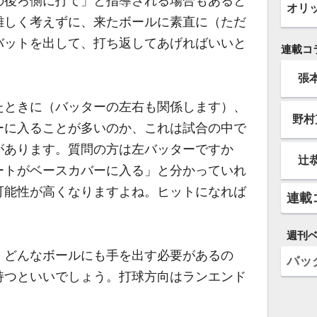
の後ろ側に打て」と指導される場合もあると
オリ
難しく考えずに、来たボールに素直に（ただ
バットを出して、打ち返してあげればいいと
連載コ
張
ときに（バッターの左右も関係します）、
野村
ーに入ることが多いのか、これは試合の中で
があります。質問の方は左バッターですか
辻
ートがベースカバーに入る」と分かっていれ
可能性が高くなりますよね。ヒットになれば
連載
週刊
どんなボールにも手を出す必要があるの
バッ
持つといいでしょう。打球方向はランエンド