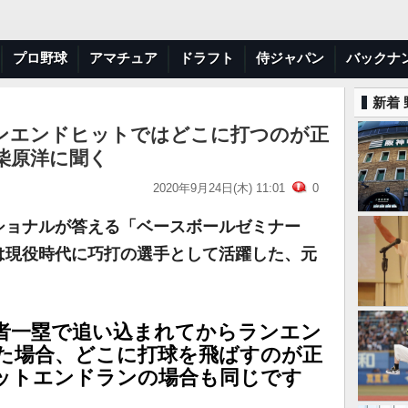
プロ野球
アマチュア
ドラフト
侍ジャパン
バックナ
新着
ンエンドヒットではどこに打つのが正
柴原洋に聞く
2020年9月24日(木) 11:01
0
ショナルが答える「ベースボールゼミナー
は現役時代に巧打の選手として活躍した、元
走者一塁で追い込まれてからランエン
た場合、どこに打球を飛ばすのが正
ットエンドランの場合も同じです