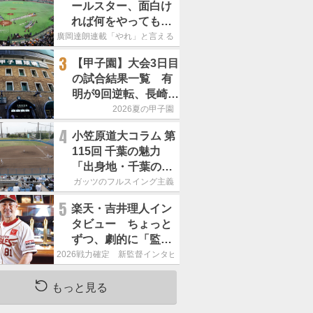
ールスター、面白け
れば何をやってもい
いという発想は大間
廣岡達朗連載「やれ」と言える信念
違い」
3
【甲子園】大会3日目
の試合結果一覧 有
明が9回逆転、長崎日
大は15得点で大勝
2026夏の甲子園
4
小笠原道大コラム 第
115回 千葉の魅力
「出身地・千葉の話
の続き。昔から野球
ガッツのフルスイング主義
熱の高い土地柄で
5
楽天・吉井理人イン
す」
タビュー ちょっと
ずつ、劇的に「監督
が代わると何もかも
2026戦力確定 新監督インタビュー
が変わるというの
は、チームにとって
もっと見る
良くないことなんで