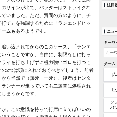
注目
」のサインが出て、バッターはストライクな
していました。ただ、質問の方のように、チ
『打て』を強調するために「ランエンドヒッ
チームもあるようです。
ニュ
キーワ
追い込まれてからのこのケース、「ランエ
ということですが、自由に、制限なしに打っ
フライを打ち上げずに極力強いゴロを打つこ
チーム
との2つは頭に入れておくべきでしょう。前者
広
すから当然で（無死、一死）、後者はセンタ
、ランナーが走っていても二遊間に処理され
巨
てしまうからです。
ソ
バ
か。この意識を持って打席に立てばいいの