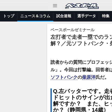
トップ
ニュース＆コラム
試合速報
選手データ
特集
ベースボールゼミナール
左打者で走者一塁でのラ
解？／元ソフトバンク・
読者からの質問にプロフェッ
ル」。今回は打撃編。回答者
ソフトバンク
の
柴原洋
氏だ。
Q.左バッターです。
ドヒットのサインが出
解ですか？ また、ヒ
か？（静岡県・14歳）