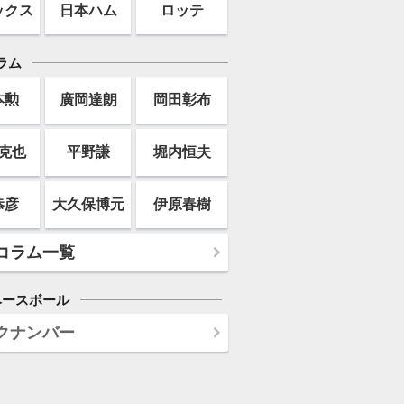
ックス
日本ハム
ロッテ
ラム
本勲
廣岡達朗
岡田彰布
克也
平野謙
堀内恒夫
恭彦
大久保博元
伊原春樹
コラム一覧
ベースボール
クナンバー