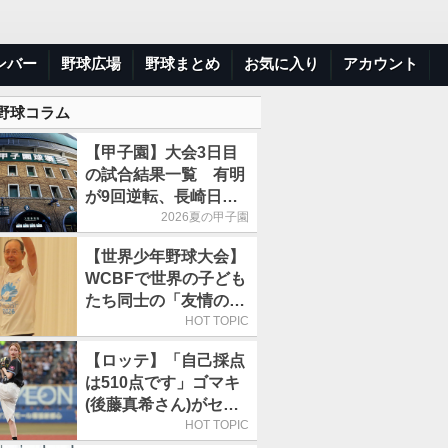
ンバー
野球広場
野球まとめ
お気に入り
アカウント
 野球コラム
【甲子園】大会3日目
の試合結果一覧 有明
が9回逆転、長崎日大
は15得点で大勝
2026夏の甲子園
【世界少年野球大会】
WCBFで世界の子ども
たち同士の「友情の
輪」が広がる理由
HOT TOPIC
【ロッテ】「自己採点
は510点です」ゴマキ
(後藤真希さん)がセレ
モニアルピッチ
HOT TOPIC