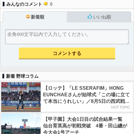
みんなのコメント
0
新着順
いいね順
新着 野球コラム
【ロッテ】「LE SSERAFIM」HONG
EUNCHAEさんが始球式「この場に立て
て本当にうれしい」／8月5日の西武戦
（ZOZOマリン）
HOT TOPIC
【甲子園】大会1日目の試合結果一覧
仙台育英高が初戦突破 4番・田山纏が
今大会1号アーチ