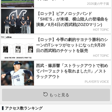
2026夏の甲子園
【ロッテ】ピアノロックバンド
「SHE'S」が来場、横山陸人の登場曲を
演奏／8月4日の西武戦(ZOZOマリン)
HOT TOPIC
【ロッテ】今季の劇的サヨナラ勝利のシ
ーンのTシャツがセットになった9月20
日の西武戦のチケットを販売
HOT TOPIC
西武・篠原響「ストラックアウトで初め
てパーフェクトを取れました!!」／スト
ラックアウト
PLAYER'S VOICE
もっと見る
アクセス数ランキング