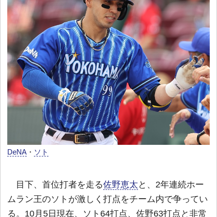
DeNA
・
ソト
目下、首位打者を走る
佐野恵太
と、2年連続ホー
ムラン王のソトが激しく打点をチーム内で争ってい
る。10月5日現在、ソト64打点、佐野63打点と非常