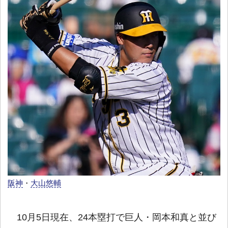
阪神
・
大山悠輔
10月5日現在、24本塁打で巨人・岡本和真と並び