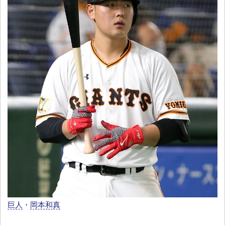
巨人
・
岡本和真