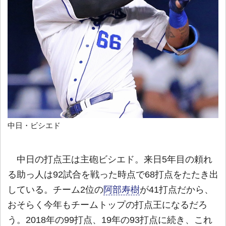
中日・ビシエド
中日の打点王は主砲ビシエド。来日5年目の頼れ
る助っ人は92試合を戦った時点で68打点をたたき出
している。チーム2位の
阿部寿樹
が41打点だから、
おそらく今年もチームトップの打点王になるだろ
う。2018年の99打点、19年の93打点に続き、これ