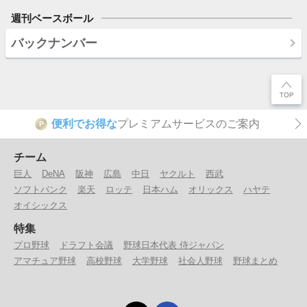
週刊ベースボール
バックナンバー
便利でお得な
プレミアムサービスのご案内
P
チーム
巨人
DeNA
阪神
広島
中日
ヤクルト
西武
ソフトバンク
楽天
ロッテ
日本ハム
オリックス
ハヤテ
オイシックス
特集
プロ野球
ドラフト会議
野球日本代表 侍ジャパン
アマチュア野球
高校野球
大学野球
社会人野球
野球まとめ