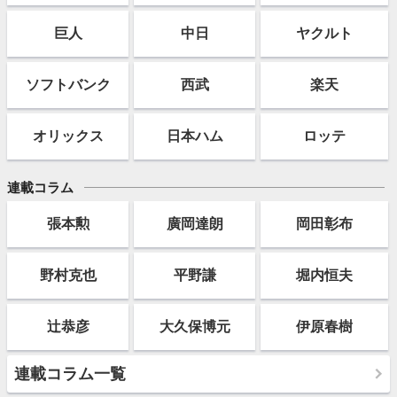
巨人
中日
ヤクルト
ソフト
バンク
西武
楽天
オリックス
日本ハム
ロッテ
連載コラム
張本勲
廣岡達朗
岡田彰布
野村克也
平野謙
堀内恒夫
辻恭彦
大久保博元
伊原春樹
連載コラム一覧