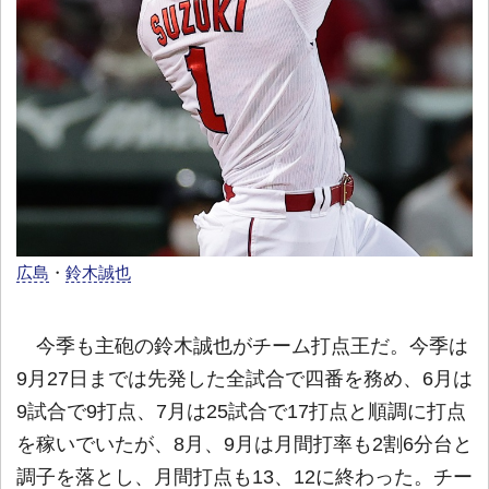
広島
・
鈴木誠也
今季も主砲の鈴木誠也がチーム打点王だ。今季は
9月27日までは先発した全試合で四番を務め、6月は
9試合で9打点、7月は25試合で17打点と順調に打点
を稼いでいたが、8月、9月は月間打率も2割6分台と
調子を落とし、月間打点も13、12に終わった。チー