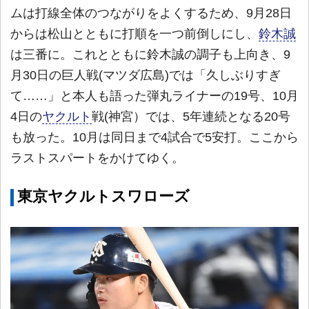
ムは打線全体のつながりをよくするため、9月28日
からは松山とともに打順を一つ前倒しにし、
鈴木誠
は三番に。これとともに鈴木誠の調子も上向き、9
月30日の巨人戦(マツダ広島)では「久しぶりすぎ
て……」と本人も語った弾丸ライナーの19号、10月
4日の
ヤクルト
戦(神宮）では、5年連続となる20号
も放った。10月は同日まで4試合で5安打。ここから
ラストスパートをかけてゆく。
東京ヤクルトスワローズ