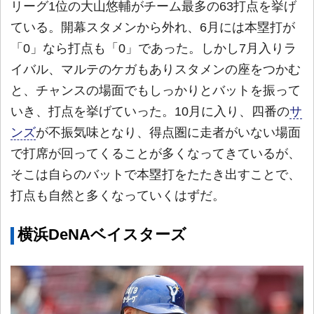
リーグ1位の大山悠輔がチーム最多の63打点を挙げ
ている。開幕スタメンから外れ、6月には本塁打が
「0」なら打点も「0」であった。しかし7月入りラ
イバル、マルテのケガもありスタメンの座をつかむ
と、チャンスの場面でもしっかりとバットを振って
いき、打点を挙げていった。10月に入り、四番の
サ
ンズ
が不振気味となり、得点圏に走者がいない場面
で打席が回ってくることが多くなってきているが、
そこは自らのバットで本塁打をたたき出すことで、
打点も自然と多くなっていくはずだ。
横浜DeNAベイスターズ