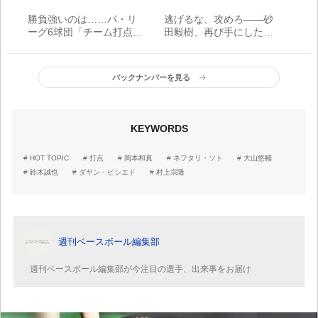
勝負強いのは……パ・リ
逃げるな、攻めろ――砂
ーグ6球団「チーム打点
田毅樹、再び手にした自
王」は誰？
信とともに／FOR REAL -
in progress -
バックナンバーを見る
KEYWORDS
HOT TOPIC
打点
岡本和真
ネフタリ・ソト
大山悠輔
鈴木誠也
ダヤン・ビシエド
村上宗隆
週刊ベースボール編集部
週刊ベースボール編集部が今注目の選手、出来事をお届け