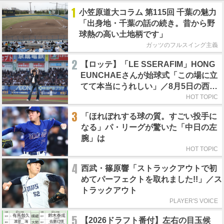
1
小笠原道大コラム 第115回 千葉の魅力
「出身地・千葉の話の続き。昔から野
球熱の高い土地柄です」
ガッツのフルスイング主義
2
【ロッテ】「LE SSERAFIM」HONG
EUNCHAEさんが始球式「この場に立
てて本当にうれしい」／8月5日の西武
戦（ZOZOマリン）
HOT TOPIC
3
「ほれぼれする球の質。すごい投手に
なる」パ・リーグが驚いた「中日の左
腕」は
HOT TOPIC
4
西武・篠原響「ストラックアウトで初
めてパーフェクトを取れました!!」／ス
トラックアウト
PLAYER'S VOICE
5
【2026ドラフト番付】左右の目玉候