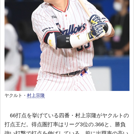
ヤクルト・
村上宗隆
66打点を挙げている四番・村上宗隆がヤクルトの
打点王だ。得点圏打率はリーグ3位の.366と、勝負
強い打撃で打点を伸ばしている。前に出塁率の高い